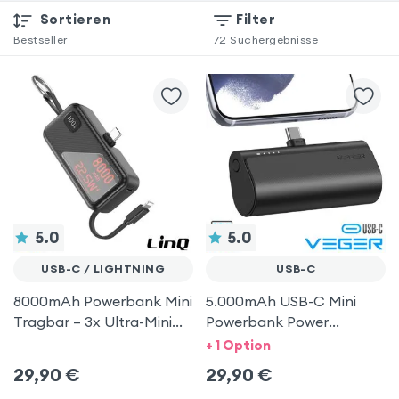
Sortieren
Filter
Bestseller
72
Suchergebnisse
5.0
5.0
USB-C / LIGHTNING
USB-C
8000mAh Powerbank Mini
5.000mAh USB-C Mini
Tragbar – 3x Ultra-Mini
Powerbank Power
Akku-Boost – USB-C +
Delivery 20W Schwarz -
+ 1 Option
iPhone Lightning – LinQ
Veger PlugOn
29,90
€
29,90
€