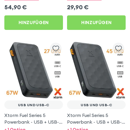
Handschlaufe - Obal:Me
54,90
€
29,90
€
EnergyPulse
HINZUFÜGEN
HINZUFÜGEN
USB UND USB-C
USB UND USB-C
Xtorm Fuel Series 5
Xtorm Fuel Series 5
Powerbank - USB + USB-C
Powerbank - USB + USB-C
67W -
67W - Schwarz
+ 1 Option
+ 1 Option