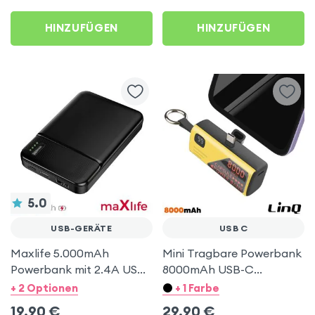
HINZUFÜGEN
HINZUFÜGEN
5.0
USB-GERÄTE
USB C
Maxlife 5.000mAh
Mini Tragbare Powerbank
Powerbank mit 2.4A USB-
8000mAh USB-C
Anschluss, Micro USB &
Anschluss - x3 Akku
+ 2 Optionen
+ 1 Farbe
USB-C-Eingang – Schwarz
Boost - LinQ Gelb
19,90
€
29,90
€