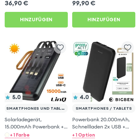
36,90
€
99,90
€
HINZUFÜGEN
HINZUFÜGEN
5.0
4.0
SMARTPHONES UND TABLETS
SMARTPHONES / TABLETS
Solarladegerät,
Powerbank 20.000mAh,
15.000mAh Powerbank +
Schnellladen 2x USB +
3-in-1 Kabel, LinQ -
USB-C, Bigben - Schwarz
+ 1 Farbe
+ 1 Option