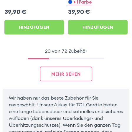
Schnellladen mit
und 15W USB-C
+ 1 Farbe
integrierten USB-C 20W
Anschluss,
39,90
€
39,90
€
und Lightning Kabeln -
BOOST↑CHARGE -
LED-Anzeige, LinQ –
Schwarz
HINZUFÜGEN
HINZUFÜGEN
Schwarz
20 von 72 Zubehör
MEHR SEHEN
Wir haben nur das beste Zubehör für Sie
ausgewählt. Unsere Akkus für TCL Geräte bieten
eine lange Lebensdauer und schnelles und sicheres
Aufladen (dank unseres Überladungs- und
Überhitzungsschutzes). Wenn Sie den ganzen Tag
unterwegs sind und sich Sorgen machen, dass