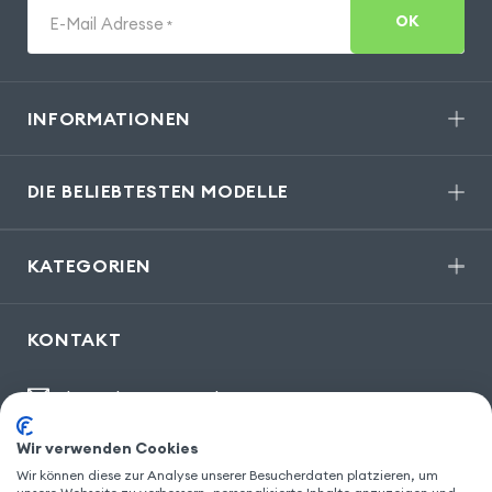
OK
E-Mail Adresse
*
INFORMATIONEN
DIE BELIEBTESTEN MODELLE
KATEGORIEN
KONTAKT
kontakt@gsm55.de
30, bis rue Girard
,
93100 Montreuil
Wir verwenden Cookies
Wir können diese zur Analyse unserer Besucherdaten platzieren, um