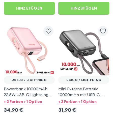
HINZUFÜGEN
HINZUFÜGEN
USB-C / LIGHTNING
USB-C / LIGHTNING
Powerbank 10000mAh
Mini Externe Batterie
22.5W USB-C Lightning
10000mAh mit USB-C-
Swissten Rosa
und Lightning-Kabeln -
+ 2 Farben + 1 Option
+ 2 Farben + 1 Option
Swissten Silber
34,90
€
31,90
€