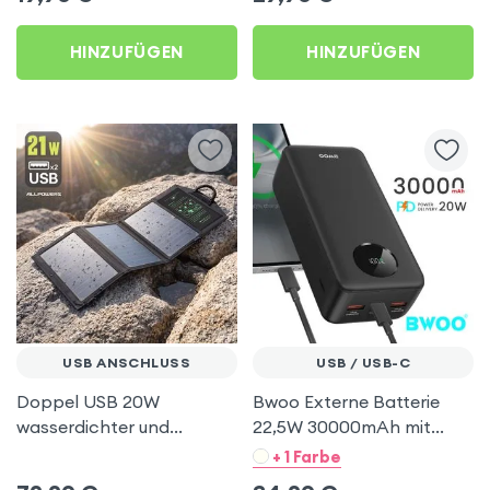
HINZUFÜGEN
HINZUFÜGEN
USB ANSCHLUSS
USB / USB-C
Doppel USB 20W
Bwoo Externe Batterie
wasserdichter und
22,5W 30000mAh mit
faltbarer Solarladegerät
LCD-Display – Schwarz
+ 1 Farbe
Schwarz