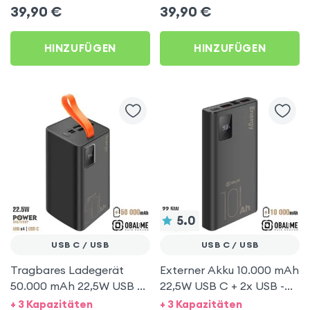
Schwarz
39,90
€
39,90
€
HINZUFÜGEN
HINZUFÜGEN
5.0
USB C / USB
USB C / USB
Tragbares Ladegerät
Externer Akku 10.000 mAh
50.000 mAh 22,5W USB C
22,5W USB C + 2x USB -
+ 4x USB mit
Obal:Me EnergyPulse
+ 3 Kapazitäten
+ 3 Kapazitäten