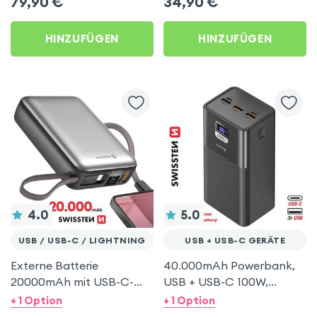
79,90
€
34,90
€
HINZUFÜGEN
HINZUFÜGEN
4.0
5.0
USB / USB-C / LIGHTNING
USB + USB-C GERÄTE
Externe Batterie
40.000mAh Powerbank,
20000mAh mit USB-C-
USB + USB-C 100W,
und Lightning-Kabeln -
Swissten Power Line –
+ 1 Option
+ 1 Option
Swissten Silber
Schwarz