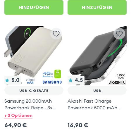
HINZUFÜGEN
HINZUFÜGEN
5.0
4.5
USB-C GERÄTE
USB
Samsung 20.000mAh
Akashi Fast Charge
Powerbank Beige - 3x
Powerbank 5000 mAh
USB-C Power Delivery
2xUSB kompakt -
+ 2 Optionen
45W Ports
Schwarz
64,90
€
16,90
€