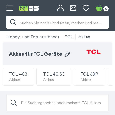
0
Suchen Sie nach Produkten, Marken und mehr...
Handy- und Tabletzubehör
TCL
Akkus
Akkus für TCL Geräte
TCL 403
TCL 40 SE
TCL 60R
Akkus
Akkus
Akkus
Die Suchergebnisse nach meinem TCL filtern