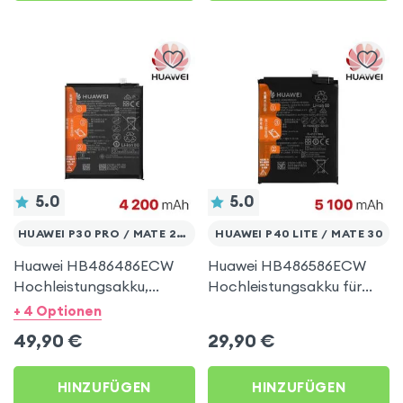
5.0
5.0
HUAWEI P30 PRO / MATE 20 PRO
HUAWEI P40 LITE / MATE 30
Huawei HB486486ECW
Huawei HB486586ECW
Hochleistungsakku,
Hochleistungsakku für
4200mAh Austausch-
Huawei P40 Lite / Mate
+ 4 Optionen
Akku für Huawei P30 Pro /
30 / Mate 30 Pro,
49,90
€
29,90
€
Mate 20 Pro
4100mAh Austausch-
Akku
HINZUFÜGEN
HINZUFÜGEN