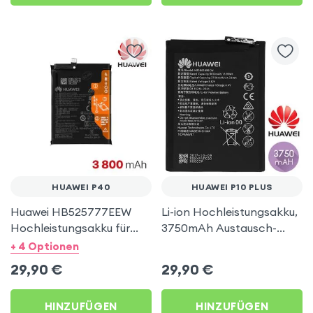
HUAWEI P40
HUAWEI P10 PLUS
Huawei HB525777EEW
Li-ion Hochleistungsakku,
Hochleistungsakku für
3750mAh Austausch-
Huawei P40, 3800mAh
Akku, Zweitakku für
+ 4 Optionen
Austausch-Akku
Huawei P10 Plus
29,90
€
29,90
€
HINZUFÜGEN
HINZUFÜGEN