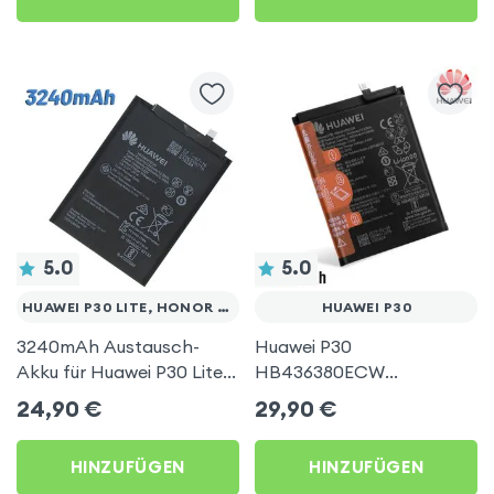
5.0
5.0
HUAWEI P30 LITE, HONOR 7X
HUAWEI P30
3240mAh Austausch-
Huawei P30
Akku für Huawei P30 Lite,
HB436380ECW
Honor 7X und Honor View
Hochleistungsakku,
24,90
€
29,90
€
10
3650mAh Austausch-
Akku
HINZUFÜGEN
HINZUFÜGEN