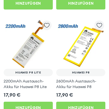
HINZUFÜGEN
HINZUFÜGEN
HUAWEI P8 LITE
HUAWEI P8
2200mAh Austausch-
2600mAh Austausch-
Akku für Huawei P8 Lite
Akku für Huawei P8
17,90
€
17,90
€
HINZUFÜGEN
HINZUFÜGEN