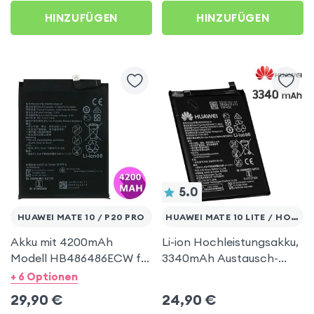
HINZUFÜGEN
HINZUFÜGEN
5.0
HUAWEI MATE 10 / P20 PRO
HUAWEI MATE 10 LITE / HONOR 7X
Akku mit 4200mAh
Li-ion Hochleistungsakku,
Modell HB486486ECW für
3340mAh Austausch-
Huawei Mate 10 / 10 Pro /
Akku, Zweitakku für Honor
+ 6 Optionen
20 / 20 Pro / P20 Pro /
7X, Huawei Nova 2 Plus
29,90
€
24,90
€
P30 Pro / Honor View 20