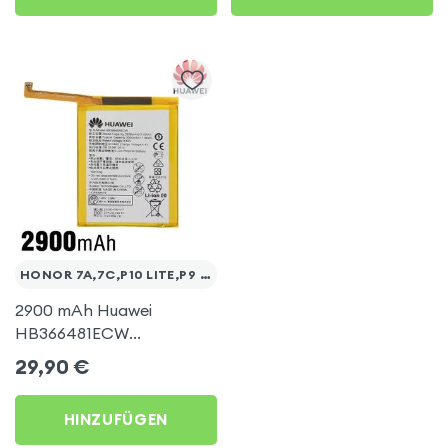
HONOR 7A,7C,P10 LITE,P9 LITE
2900 mAh Huawei
HB366481ECW
Austausch-Akku für
29,90
€
Huawei 10 Lite und P20
Lite
HINZUFÜGEN