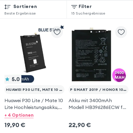
Sortieren
Filter
Beste Ergebnisse
15
Suchergebnisse
5.0
HUAWEI P30 LITE, MATE 10 LITE
P SMART 2019 / HONOR 10 LITE
Huawei P30 Lite / Mate 10
Akku mit 3400mAh
Lite Hochleistungsakku,
Modell HB396286ECW für
3900mAh Austausch-
Huawei P Smart 2019 ,
+ 4 Optionen
Akku 100% kompatibel,
Honor 10 Lite
19,90
€
22,90
€
Blue Star