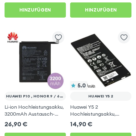
HINZUFÜGEN
HINZUFÜGEN
5.0
HUAWEI P10 , HONOR 9 / 6C PRO
HUAWEI Y5 2
Li-ion Hochleistungsakku,
Huawei Y5 2
3200mAh Austausch-
Hochleistungsakku,
Akku, Zweitakku für
2200mAh Austausch-
26,90
€
14,90
€
Huawei P10, Honor 9
Akku, ersetzt
HB4342A1RBC