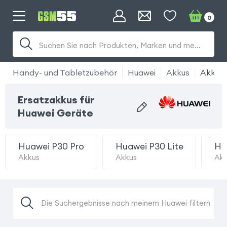
0
Suchen Sie nach Produkten, Marken und mehr...
Handy- und Tabletzubehör
Huawei
Akkus
Akkus
Ersatzakkus für
Huawei Geräte
Huawei P30 Pro
Huawei P30 Lite
Hu
Akkus
Akkus
Ak
Die Suchergebnisse nach meinem Huawei filtern