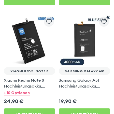
XIAOMI REDMI NOTE 8
SAMSUNG GALAXY A51
Xiaomi Redmi Note 8
Samsung Galaxy A51
Hochleistungsakku,
Hochleistungsakku,
4500mAh Austausch-
4000mAh Austausch-
+ 10 Optionen
Akku 100% kompatibel,
Akku 100% kompatibel,
24,90
€
19,90
€
Blue Star
Blue Star