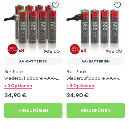
AA-BATTERIEN
AA-BATTERIEN
8er-Pack
4er-Pack
wiederaufladbare AAA-
wiederaufladbare AAA-
Batterien über USB-C -
Batterien über USB-C -
+ 3 Optionen
+ 3 Optionen
Yesido
Yesido
34,90
€
24,90
€
HINZUFÜGEN
HINZUFÜGEN