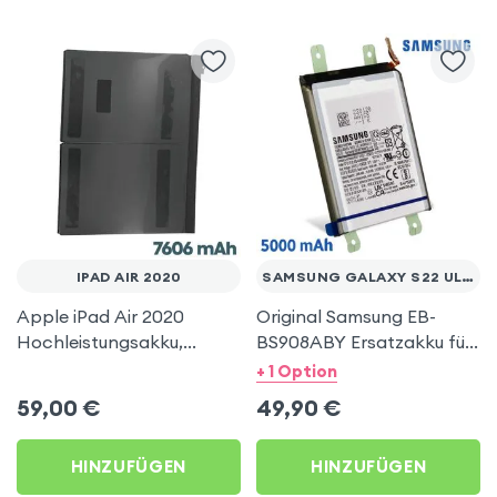
IPAD AIR 2020
SAMSUNG GALAXY S22 ULTRA
Apple iPad Air 2020
Original Samsung EB-
Hochleistungsakku,
BS908ABY Ersatzakku für
7606mAh Austausch-
Samsung Galaxy S22
+ 1 Option
Akku, ersetzt A2316
Ultra, 5000mAh
59,00
€
49,90
€
Austausch-Akku –
Schwarz
HINZUFÜGEN
HINZUFÜGEN