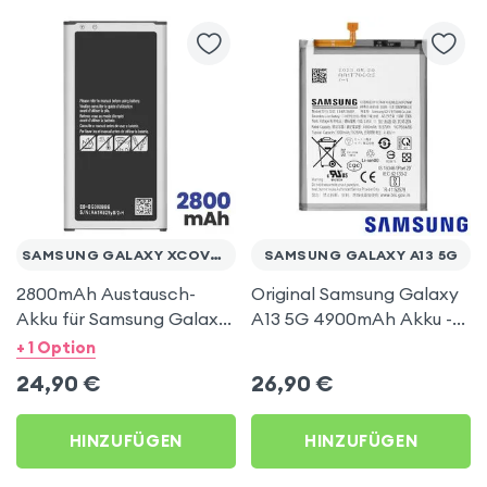
SAMSUNG GALAXY XCOVER 4 / 4S
SAMSUNG GALAXY A13 5G
2800mAh Austausch-
Original Samsung Galaxy
Akku für Samsung Galaxy
A13 5G 4900mAh Akku -
Xcover 4 und 4s
Modell EB-BA136ABY
+ 1 Option
24,90
€
26,90
€
HINZUFÜGEN
HINZUFÜGEN