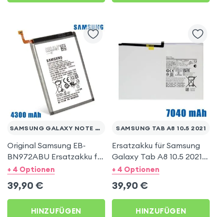
SAMSUNG GALAXY NOTE 10 PLUS
SAMSUNG TAB A8 10.5 2021
Original Samsung EB-
Ersatzakku für Samsung
BN972ABU Ersatzakku für
Galaxy Tab A8 10.5 2021,
Samsung Galaxy Note 10
7040mAh Austausch-
+ 4 Optionen
+ 4 Optionen
Plus, 4300mAh
Akku –Weiß
39,90
€
39,90
€
Austausch-Akku, Service
Pack – Schwarz
HINZUFÜGEN
HINZUFÜGEN