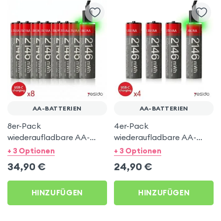
AA-BATTERIEN
AA-BATTERIEN
8er-Pack
4er-Pack
wiederaufladbare AA-
wiederaufladbare AA-
Batterien über USB-C -
Batterien über USB-C -
+ 3 Optionen
+ 3 Optionen
Yesido
Yesido
34,90
€
24,90
€
HINZUFÜGEN
HINZUFÜGEN