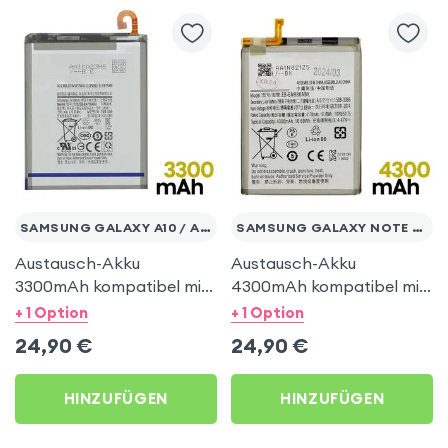
SAMSUNG GALAXY A10 / A7 2018
SAMSUNG GALAXY NOTE 20
Austausch-Akku
Austausch-Akku
3300mAh kompatibel mit
4300mAh kompatibel mit
Samsung Galaxy A7 2018
Samsung Galaxy Note 20
+ 1 Option
+ 1 Option
/ A10
24,90
€
24,90
€
HINZUFÜGEN
HINZUFÜGEN