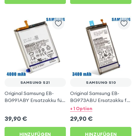
SAMSUNG S21
SAMSUNG S10
Original Samsung EB-
Original Samsung EB-
BG991ABY Ersatzakku für
BG973ABU Ersatzakku für
Samsung Galaxy S21,
Samsung Galaxy S10,
+ 1 Option
4000mAh Austausch-
3400mAh Austausch-
39,90
€
29,90
€
Akku, Service Pack –
Akku, Service Pack –
Schwarz
Schwarz
HINZUFÜGEN
HINZUFÜGEN