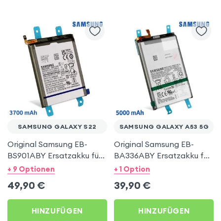
SAMSUNG GALAXY S22
SAMSUNG GALAXY A53 5G
Original Samsung EB-
Original Samsung EB-
BS901ABY Ersatzakku für
BA336ABY Ersatzakku für
Samsung Galaxy S22,
Samsung Galaxy A53 5G,
+ 9 Optionen
+ 1 Option
3700mAh Austausch-
5000mAh Austausch-
49,90
€
39,90
€
Akku – Schwarz
Akku – Schwarz
HINZUFÜGEN
HINZUFÜGEN