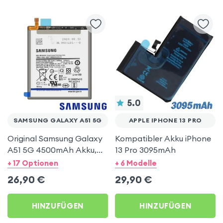
5.0
SAMSUNG GALAXY A51 5G
APPLE IPHONE 13 PRO
Original Samsung Galaxy
Kompatibler Akku iPhone
A51 5G 4500mAh Akku,
13 Pro 3095mAh
EB-BA516ABY
+ 17 Optionen
+ 6 Modelle
26,90
€
29,90
€
HINZUFÜGEN
HINZUFÜGEN