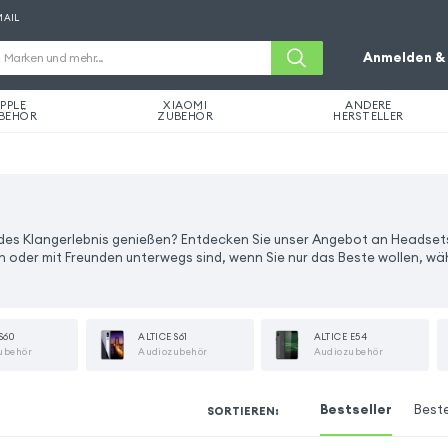
MAIL
Anmelden & 
PPLE
XIAOMI
ANDERE
BEHÖR
ZUBEHÖR
HERSTELLER
des Klangerlebnis genießen? Entdecken Sie unser Angebot an Headset
in oder mit Freunden unterwegs sind, wenn Sie nur das Beste wollen, wäh
S60
ALTICE S61
ALTICE E54
ubehör
Audiozubehör
Audiozubehör
Bestseller
Best
SORTIEREN
: