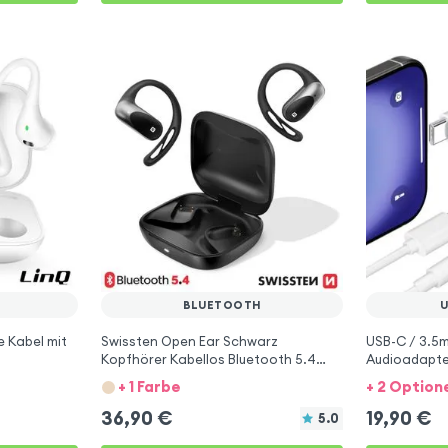
BLUETOOTH
 Kabel mit
Swissten Open Ear Schwarz
USB-C / 3.5
Kopfhörer Kabellos Bluetooth 5.4
Audioadapte
Offen Speziell für Sport und Running
Weiß
+ 1 Farbe
+ 2 Option
36,90
€
19,90
€
5.0