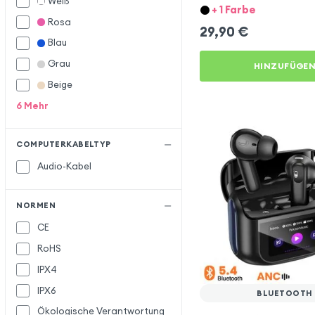
Weiß
IPX4
+ 1 Farbe
Rosa
29,90
€
Blau
Grau
HINZUFÜGE
Beige
6
Mehr
COMPUTERKABELTYP
Audio-Kabel
NORMEN
CE
RoHS
IPX4
IPX6
BLUETOOTH
Ökologische Verantwortung