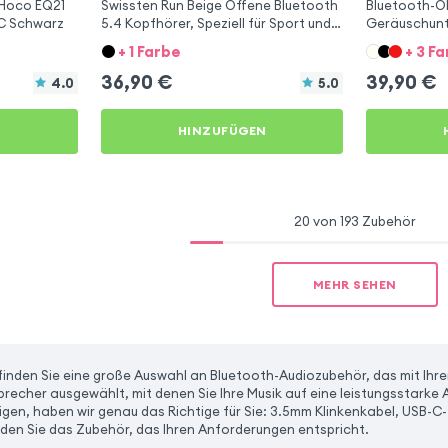
 Hoco EQ21
Swissten Run Beige Offene Bluetooth
Bluetooth-O
NC Schwarz
5.4 Kopfhörer, Speziell für Sport und
Geräuschunt
Running
Spezial für d
+ 1 Farbe
+ 3 F
36,90
€
39,90
€
4.0
5.0
N
HINZUFÜGEN
20 von 193 Zubehör
MEHR SEHEN
finden Sie eine große Auswahl an Bluetooth-Audiozubehör, das mit Ihren
recher ausgewählt, mit denen Sie Ihre Musik auf eine leistungsstarke
gen, haben wir genau das Richtige für Sie: 3.5mm Klinkenkabel, USB-C- 
den Sie das Zubehör, das Ihren Anforderungen entspricht.