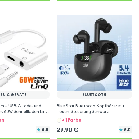
USB-C GERÄTE
BLUETOOTH
mm + USB-C Lade- und
Blue Star Bluetooth-Kopfhörer mit
r, 60W Schnellladen LinQ
Touch-Steuerung Schwarz -
Wasserdicht IPX4
en
+ 1 Farbe
29,90
€
5.0
5.0