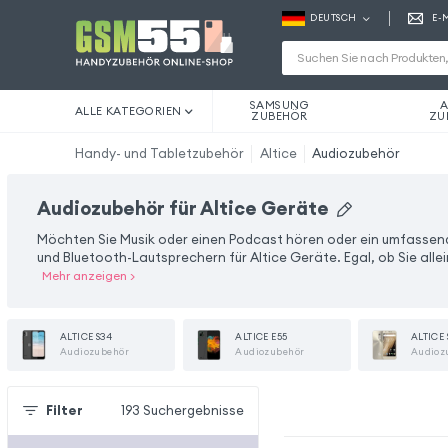
DEUTSCH
E-
SAMSUNG
A
ALLE KATEGORIEN
ZUBEHÖR
ZU
Handy- und Tabletzubehör
Altice
Audiozubehör
Audiozubehör für Altice Geräte
Möchten Sie Musik oder einen Podcast hören oder ein umfassen
und Bluetooth-Lautsprechern für Altice Geräte. Egal, ob Sie alle
Mehr anzeigen
>
ALTICE S34
ALTICE E55
ALTICE 
Audiozubehör
Audiozubehör
Audioz
Filter
193
Suchergebnisse