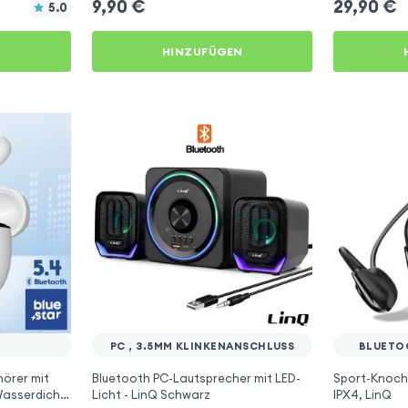
9,90
€
29,90
€
5.0
N
HINZUFÜGEN
PC , 3.5MM KLINKENANSCHLUSS
BLUETO
hörer mit
Bluetooth PC-Lautsprecher mit LED-
Sport-Knoch
Wasserdicht
Licht - LinQ Schwarz
IPX4, LinQ