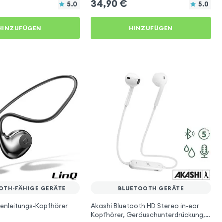
34,90
€
5.0
5.0
HINZUFÜGEN
HINZUFÜGEN
OTH-FÄHIGE GERÄTE
BLUETOOTH GERÄTE
enleitungs-Kopfhörer
Akashi Bluetooth HD Stereo in-ear
Kopfhörer, Geräuschunterdrückung,