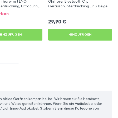
hrhörer mit ENC-
Ohrhörer Bluetooth Clip
erdrückung, Ultradünn,
Geräuschunterdrückung LinQ Beige
en Schlaf – Blau
arben
29,90
€
HINZUFÜGEN
HINZUFÜGEN
 Altice Geräten kompatibel ist. Wir haben für Sie Headsets,
 Art und Weise genießen können. Wenn Sie ein Audiokabel oder
/ Lightning-Audiokabel. Stöbern Sie in dieser Kategorie von