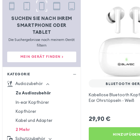
SUCHEN SIE NACH IHREM
SMARTPHONE ODER
TABLET
Die Suchergebnisse nach meinem Gerät
filtern
MEIN GERÄT FINDEN >
KATEGORIE
Audiozubehör
BLUETOOTH GER
Zu Audiozubehör
Kabellose Bluetooth Kopfh
Ear Ohrstöpseln - Weiß
In-ear Kopfhörer
Kopfhörer
29,90
€
Kabel und Adapter
2
Mehr
HINZUFÜGE
Schutzzubehör