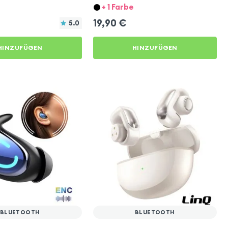
by Akashi – Silber
+ 1 Farbe
19,90
€
5.0
HINZUFÜGEN
HINZUFÜGEN
BLUETOOTH
BLUETOOTH