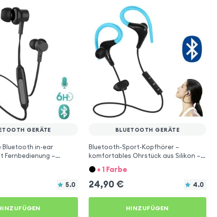
ETOOTH GERÄTE
BLUETOOTH GERÄTE
 Bluetooth in-ear
Bluetooth-Sport-Kopfhörer –
t Fernbedienung –
komfortables Ohrstück aus Silikon –
Aufbewahrungstasche – Blau
+ 1 Farbe
24,90
€
5.0
4.0
HINZUFÜGEN
HINZUFÜGEN