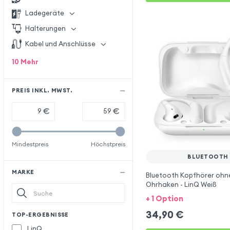
Ladegeräte
Halterungen
Kabel und Anschlüsse
10
Mehr
PREIS INKL. MWST.
€
€
Mindestpreis
Höchstpreis
BLUETOOTH
MARKE
Bluetooth Kopfhörer ohne
Ohrhaken - LinQ Weiß
+ 1 Option
34,90
€
TOP-ERGEBNISSE
LinQ