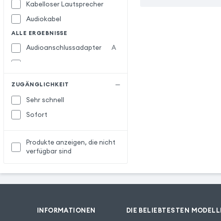
Kabelloser Lautsprecher
Audiokabel
ALLE ERGEBNISSE
Audioanschlussadapter
A
Bluetooth Adapter
B
Bluetooth Audio Transmitter
ZUGÄNGLICHKEIT
Bluetooth Audio Transmitter
Sehr schnell
Empfänger
Sofort
Bluetooth Audio-Headset
Bluetooth Mono-Headset
Produkte anzeigen, die nicht
Karaoke-Anlage
K
verfügbar sind
Knochenleitungskopfhörer
Ladegerät-Adapter
L
Ladeset
Leuchtender Lautsprecher
INFORMATIONEN
DIE BELIEBTESTEN MODELL