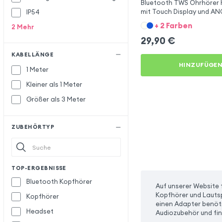
Bluetooth TWS Ohrhörer
mit Touch Display und A
IP54
+ 2 Farben
2
Mehr
29,90
€
KABELLÄNGE
HINZUFÜGE
1 Meter
Kleiner als 1 Meter
Größer als 3 Meter
ZUBEHÖRTYP
TOP-ERGEBNISSE
Bluetooth Kopfhörer
Auf unserer Website 
Kopfhörer und Lautsp
Kopfhörer
einen Adapter benöti
Headset
Audiozubehör und fin