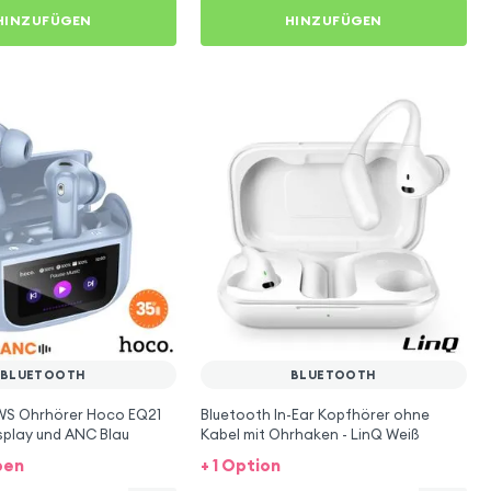
HINZUFÜGEN
HINZUFÜGEN
BLUETOOTH
BLUETOOTH
WS Ohrhörer Hoco EQ21
Bluetooth In-Ear Kopfhörer ohne
splay und ANC Blau
Kabel mit Ohrhaken - LinQ Weiß
ben
+ 1 Option