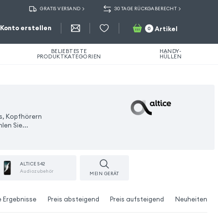
GRATIS VERSAND
30 TAGE RÜCKGABERECHT
Konto erstellen
Artikel
0
BELIEBTESTE
HANDY-
PRODUKTKATEGORIEN
HÜLLEN
s, Kopfhörern
len Sie...
ALTICE S42
Audiozubehör
MEIN GERÄT
e Ergebnisse
Preis absteigend
Preis aufsteigend
Neuheiten