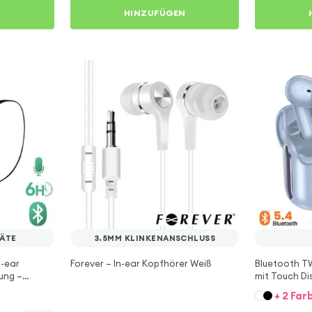
N
HINZUFÜGEN
ÄTE
3.5MM KLINKENANSCHLUSS
n-ear
Forever – In-ear Kopfhörer Weiß
Bluetooth T
ung –
mit Touch Di
+ 2 Far