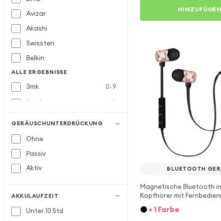
HINZUFÜGE
Avizar
Akashi
Swissten
Belkin
ALLE ERGEBNISSE
3mk
0-9
Acefast
A
Akyga
GERÄUSCHUNTERDRÜCKUNG
Awei
Ohne
Bigben
B
Passiv
Blue Star
Aktiv
BLUETOOTH GER
Defunc
D
Magnetische Bluetooth i
Doro
Kopfhörer mit Fernbedien
AKKULAUFZEIT
Schwarz / RoseGold
+ 1 Farbe
Unter 10 Std
Force Play
F