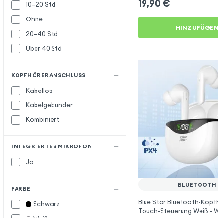
19,90
€
10–20 Std
Forever
Ohne
Hoco
H
HINZUFÜGE
20–40 Std
Inkax
I
Über 40 Std
JBL
J
Moxie
M
KOPFHÖRERANSCHLUSS
Oppo
O
Kabellos
Remax
R
Kabelgebunden
Samsung
S
Kombiniert
Setty
INTEGRIERTES MIKROFON
Twelve south
T
Ja
Urbanista
U
BLUETOOTH
FARBE
Blue Star Bluetooth-Kopf
Schwarz
Touch-Steuerung Weiß - 