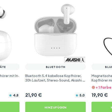
ÄTE
BLUETOOTH
BLU
örer mit In-
Bluetooth 5.4 kabellose Kopfhörer,
Magnetische
30h Laufzeit, Stereo-Sound, Akashi -
Kopfhörer mi
Weiß
Schwarz
+ 1 Farbe
21,90
€
19,90
€
4.8
5.0
N
HINZUFÜGEN