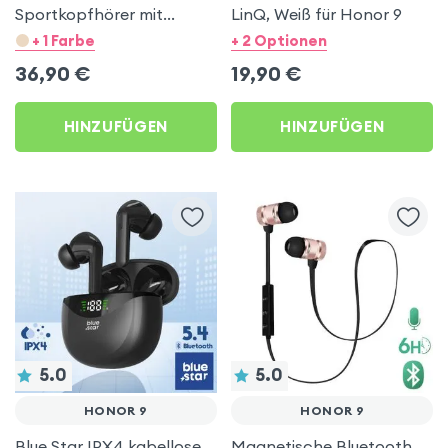
Sportkopfhörer mit
LinQ, Weiß für Honor 9
Luftleitung für Honor 9
+ 1 Farbe
+ 2 Optionen
36,90
€
19,90
€
HINZUFÜGEN
HINZUFÜGEN
5.0
5.0
HONOR 9
HONOR 9
Blue Star IPX4 kabellose
Magnetische Bluetooth