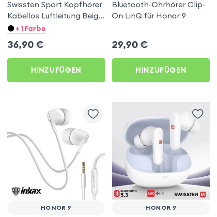
Swissten Sport Kopfhörer
Bluetooth-Ohrhörer Clip-
Kabellos Luftleitung Beige
On LinQ für Honor 9
für Honor 9
+ 1 Farbe
36,90
€
29,90
€
HINZUFÜGEN
HINZUFÜGEN
HONOR 9
HONOR 9