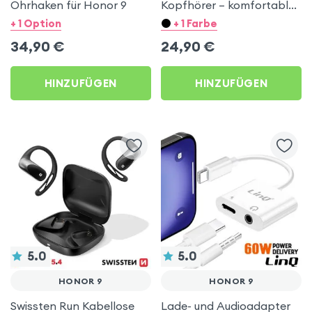
Ohrhaken für Honor 9
Kopfhörer – komfortables
Ohrstück aus Silikon –
+ 1 Option
+ 1 Farbe
Aufbewahrungstasche –
34,90
€
24,90
€
Blau für Honor 9
HINZUFÜGEN
HINZUFÜGEN
5.0
5.0
HONOR 9
HONOR 9
Swissten Run Kabellose
Lade- und Audioadapter