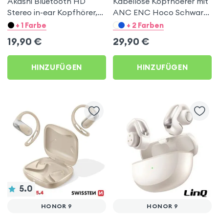
Akashi Bluetooth HD
Kabellose Kopfhoerer mit
Stereo in-ear Kopfhörer,
ANC ENC Hoco Schwarz
Geräuschunterdrückung,
für Honor 9
+ 1 Farbe
+ 2 Farben
by Akashi – Silber für
19,90
€
29,90
€
Honor 9
HINZUFÜGEN
HINZUFÜGEN
5.0
HONOR 9
HONOR 9