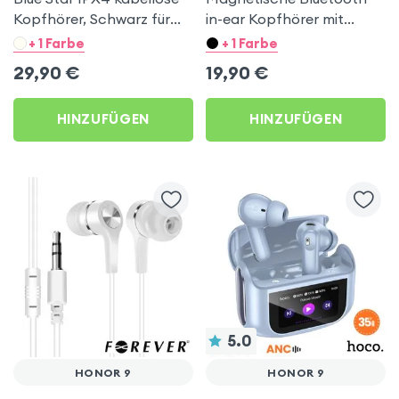
Kopfhörer, Schwarz für
in-ear Kopfhörer mit
Honor 9
Fernbedienung – Schwarz
+ 1 Farbe
+ 1 Farbe
/ RoseGold für Honor 9
29,90
€
19,90
€
HINZUFÜGEN
HINZUFÜGEN
5.0
HONOR 9
HONOR 9