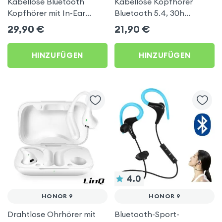
Kabellose Bluetooth
Kabellose Kopfhörer
Kopfhörer mit In-Ear
Bluetooth 5.4, 30h
Ohrstöpseln - Weiß für
Laufzeit, Stereo-Sound,
29,90
€
21,90
€
Honor 9
Akashi - Weiß für Honor 9
HINZUFÜGEN
HINZUFÜGEN
4.0
HONOR 9
HONOR 9
Drahtlose Ohrhörer mit
Bluetooth-Sport-