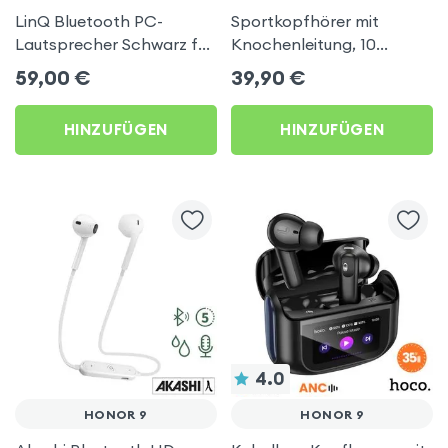
LinQ Bluetooth PC-
Sportkopfhörer mit
Lautsprecher Schwarz für
Knochenleitung, 10
Honor 9
Stunden Akkulaufzeit,
59,00
€
39,90
€
LinQ für Honor 9
HINZUFÜGEN
HINZUFÜGEN
4.0
HONOR 9
HONOR 9