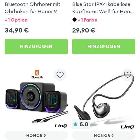
Bluetooth Ohrhörer mit
Blue Star IPX4 kabellose
Ohrhaken für Honor 9
Kopfhörer, Weiß für Honor
9
+ 1 Option
+ 1 Farbe
34,90
€
29,90
€
HINZUFÜGEN
HINZUFÜGEN
5.0
HONOR 9
HONOR 9