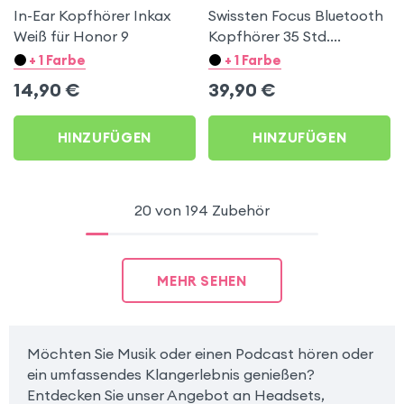
In-Ear Kopfhörer Inkax
Swissten Focus Bluetooth
Weiß für Honor 9
Kopfhörer 35 Std.
Akkulaufzeit, Weiß für
+ 1 Farbe
+ 1 Farbe
Honor 9
14,90
€
39,90
€
HINZUFÜGEN
HINZUFÜGEN
20 von 194 Zubehör
MEHR SEHEN
Möchten Sie Musik oder einen Podcast hören oder
ein umfassendes Klangerlebnis genießen?
Entdecken Sie unser Angebot an Headsets,