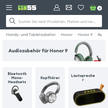
0
Suchen Sie nach Produkten, Marken und mehr...
Handy- und Tabletzubehör
Honor
Honor 9
Audi
Audiozubehör für Honor 9
Bluetooth
Lautspreche
Mono-
Kopfhörer
r
Headsets