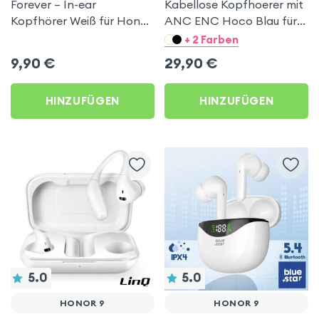
Forever – In-ear
Kabellose Kopfhoerer mit
Kopfhörer Weiß für Honor
ANC ENC Hoco Blau für
9
Honor 9
+ 2 Farben
9,90
€
29,90
€
HINZUFÜGEN
HINZUFÜGEN
5.0
5.0
HONOR 9
HONOR 9