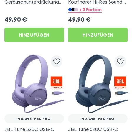
Geräuschunterdrückung
Kopfhörer Hi-Res Sound
30H – Akashi Schwarz für
Weiß für Huawei P60 Pro
+ 3 Farben
Huawei P60 Pro
49,90
€
49,90
€
HINZUFÜGEN
HINZUFÜGEN
HUAWEI P60 PRO
HUAWEI P60 PRO
JBL Tune 520C USB-C
JBL Tune 520C USB-C