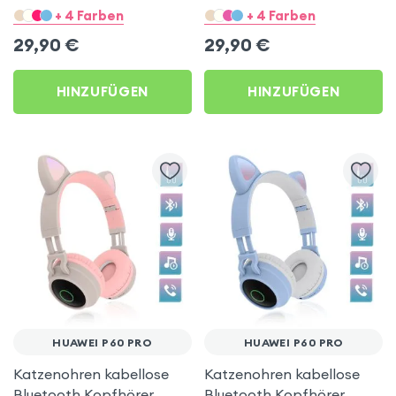
Kitty Headset – Rosa für
Kitty Headset – Violett für
+ 4 Farben
+ 4 Farben
Huawei P60 Pro
Huawei P60 Pro
29,90
€
29,90
€
HINZUFÜGEN
HINZUFÜGEN
HUAWEI P60 PRO
HUAWEI P60 PRO
Katzenohren kabellose
Katzenohren kabellose
Bluetooth Kopfhörer,
Bluetooth Kopfhörer,