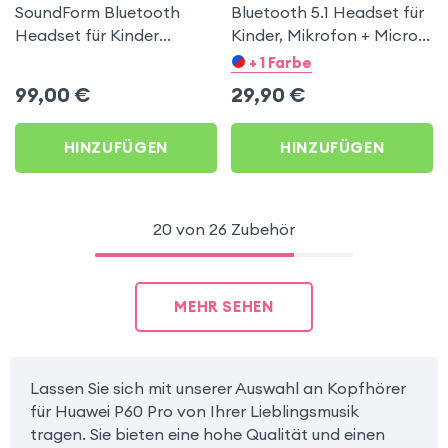
SoundForm Bluetooth
Bluetooth 5.1 Headset für
Headset für Kinder
Kinder, Mikrofon + Micro-
Schwarz für Huawei P60
SD Eingang, Akashi –
+ 1 Farbe
Pro
Rosa / Violett für Huawei
99,00
€
29,90
€
P60 Pro
HINZUFÜGEN
HINZUFÜGEN
20 von 26 Zubehör
MEHR SEHEN
Lassen Sie sich mit unserer Auswahl an Kopfhörer
für Huawei P60 Pro von Ihrer Lieblingsmusik
tragen. Sie bieten eine hohe Qualität und einen