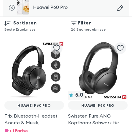
Huawei P60 Pro
Sortieren
Filter
Beste Ergebnisse
26
Suchergebnisse
5.0
HUAWEI P60 PRO
HUAWEI P60 PRO
Trix Bluetooth-Headset,
Swissten Pure ANC
Anrufe & Musik,
Kopfhörer Schwarz für
Integrierter FM-Tuner /
Huawei P60 Pro
+ 1 Farbe