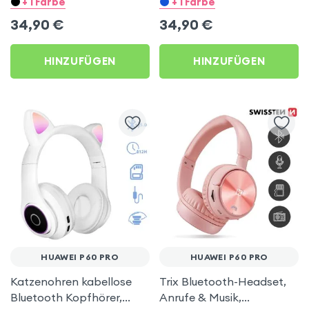
+ 1 Farbe
+ 1 Farbe
Pro
34,90
€
34,90
€
HINZUFÜGEN
HINZUFÜGEN
HUAWEI P60 PRO
HUAWEI P60 PRO
Katzenohren kabellose
Trix Bluetooth-Headset,
Bluetooth Kopfhörer,
Anrufe & Musik,