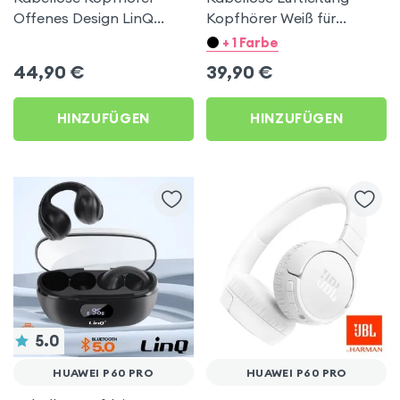
Offenes Design LinQ
Kopfhörer Weiß für
Schwarz für Huawei P60
Huawei P60 Pro
+ 1 Farbe
Pro
44,90
€
39,90
€
HINZUFÜGEN
HINZUFÜGEN
5.0
HUAWEI P60 PRO
HUAWEI P60 PRO