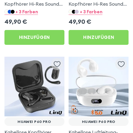
Kopfhörer Hi-Res Sound
Kopfhörer Hi-Res Sound
Lavendel für Huawei P60
Blau für Huawei P60 Pro
+ 3 Farben
+ 3 Farben
Pro
49,90
€
49,90
€
HINZUFÜGEN
HINZUFÜGEN
HUAWEI P60 PRO
HUAWEI P60 PRO
Kabellose Kopfhörer
Kabellose Luftleitung-