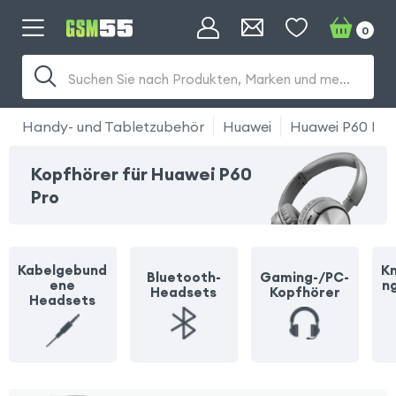
0
Suchen Sie nach Produkten, Marken und mehr...
Handy- und Tabletzubehör
Huawei
Huawei P60 Pro
Kopfhörer für Huawei P60
Pro
Kabelgebund
Kn
Bluetooth-
Gaming-/PC-
ene
n
Headsets
Kopfhörer
Headsets