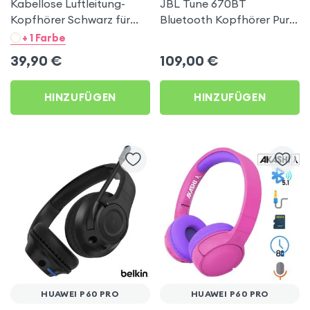
Kabellose Luftleitung-
JBL Tune 670BT
Kopfhörer Schwarz für
Bluetooth Kopfhörer Pure
Huawei P60 Pro
Bass Weiß für Huawei P60
+ 1 Farbe
Pro
39,90
€
109,00
€
HINZUFÜGEN
HINZUFÜGEN
HUAWEI P60 PRO
HUAWEI P60 PRO