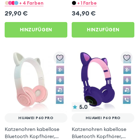
Kitty Headset – Weiß für
Integrierter FM-Tuner /
+ 4 Farben
+ 1 Farbe
Huawei P60 Pro
Micro SD-Anschluss,
29,90
€
34,90
€
Swissten – Rosa für
Huawei P60 Pro
HINZUFÜGEN
HINZUFÜGEN
5.0
HUAWEI P60 PRO
HUAWEI P60 PRO
Katzenohren kabellose
Katzenohren kabellose
Bluetooth Kopfhörer,
Bluetooth Kopfhörer,