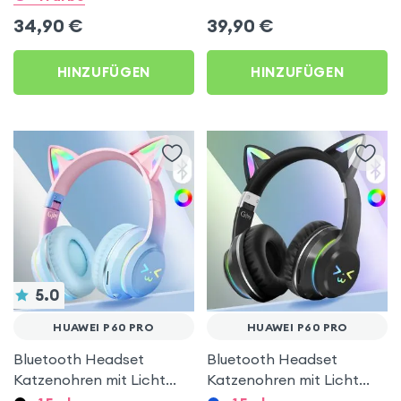
Micro SD-Anschluss,
34,90
€
39,90
€
Swissten – Schwarz für
Huawei P60 Pro
HINZUFÜGEN
HINZUFÜGEN
5.0
HUAWEI P60 PRO
HUAWEI P60 PRO
Bluetooth Headset
Bluetooth Headset
Katzenohren mit Licht
Katzenohren mit Licht
Blau für Huawei P60 Pro
Schwarz für Huawei P60