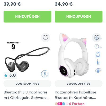
39,90
€
34,90
€
HINZUFÜGEN
HINZUFÜGEN
5.0
LOGICOM FIVE
LOGICOM FIVE
Bluetooth 5.3 Kopfhörer
Katzenohren kabellose
mit Ohrbügeln, Schwarz
Bluetooth Kopfhörer,
für Logicom Five
Kitty Headset – Weiß für
+ 4 Farben