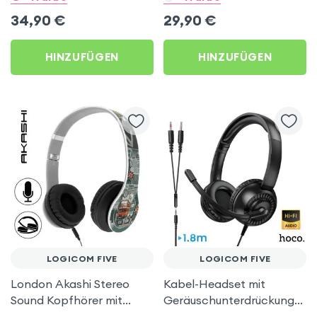
Micro SD-Anschluss,
Schwarz für Logicom Five
34,90
€
29,90
€
Swissten – Schwarz für
Logicom Five
HINZUFÜGEN
HINZUFÜGEN
LOGICOM FIVE
LOGICOM FIVE
London Akashi Stereo
Kabel-Headset mit
Sound Kopfhörer mit
Geräuschunterdrückungs-
eingebautem Mikrofon für
Mikrofon - Hoco für