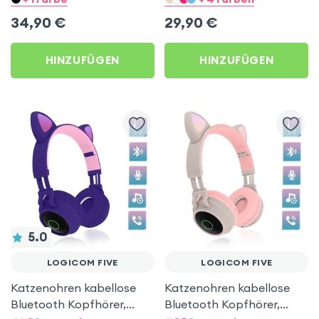
Micro SD-Anschluss,
Logicom Five
34,90
€
29,90
€
Swissten – Rosa für
Logicom Five
HINZUFÜGEN
HINZUFÜGEN
5.0
LOGICOM FIVE
LOGICOM FIVE
Katzenohren kabellose
Katzenohren kabellose
Bluetooth Kopfhörer,
Bluetooth Kopfhörer,