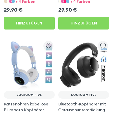
Kitty Headset – Violett für
Kitty Headset – Beigegrau
+ 4 Farben
+ 4 Farben
Logicom Five
für Logicom Five
29,90
€
29,90
€
HINZUFÜGEN
HINZUFÜGEN
LOGICOM FIVE
LOGICOM FIVE
Katzenohren kabellose
Bluetooth-Kopfhörer mit
Bluetooth Kopfhörer,
Geräuschunterdrückung