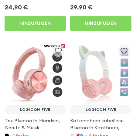
Logicom Five
24,90
€
29,90
€
HINZUFÜGEN
HINZUFÜGEN
LOGICOM FIVE
LOGICOM FIVE
Trix Bluetooth-Headset,
Katzenohren kabellose
Anrufe & Musik,
Bluetooth Kopfhörer,
Integrierter FM-Tuner /
Kitty Headset – Rosa für
+ 1 Farbe
+ 4 Farben