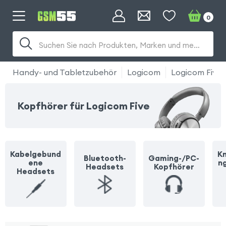
0
Suchen Sie nach Produkten, Marken und mehr...
Handy- und Tabletzubehör
Logicom
Logicom Five
Kopfhörer für Logicom Five
Kabelgebund
Kn
Bluetooth-
Gaming-/PC-
ene
n
Headsets
Kopfhörer
Headsets