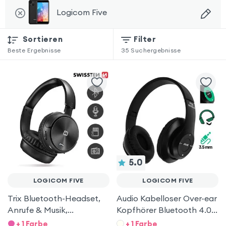
Logicom Five
Sortieren
Filter
Beste Ergebnisse
35
Suchergebnisse
5.0
LOGICOM FIVE
LOGICOM FIVE
Trix Bluetooth-Headset,
Audio Kabelloser Over-ear
Anrufe & Musik,
Kopfhörer Bluetooth 4.0/
Integrierter FM-Tuner /
3.5mm Klinkenstecker –
+ 1 Farbe
+ 1 Farbe