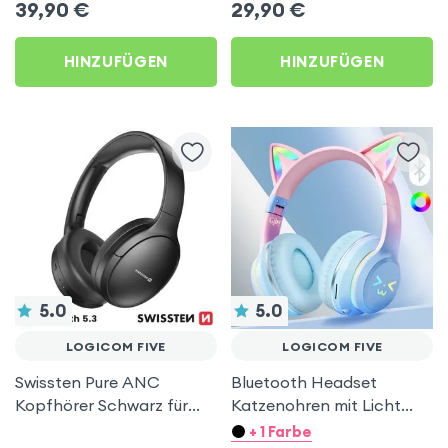
39,90
€
29,90
€
Logicom Five
Logicom Five
HINZUFÜGEN
HINZUFÜGEN
5.0
5.0
LOGICOM FIVE
LOGICOM FIVE
Swissten Pure ANC
Bluetooth Headset
Kopfhörer Schwarz für
Katzenohren mit Licht
Logicom Five
Blau für Logicom Five
+ 1 Farbe