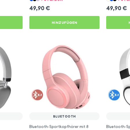
49,90
€
49,90
€
N
HINZUFÜGEN
BLUETOOTH
Bluetooth-Sportkopfhörer mit 8
Bluetooth-Sp