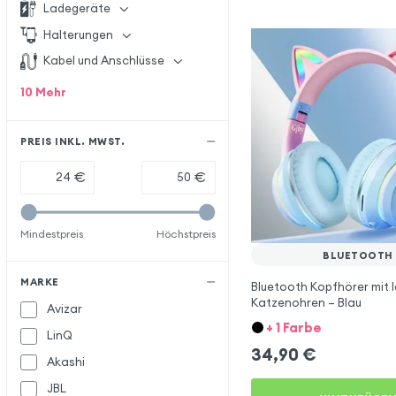
Ladegeräte
Halterungen
Kabel und Anschlüsse
10
Mehr
PREIS INKL. MWST.
€
€
Mindestpreis
Höchstpreis
BLUETOOTH
MARKE
Bluetooth Kopfhörer mit 
Katzenohren – Blau
Avizar
+ 1 Farbe
LinQ
34,90
€
Akashi
JBL