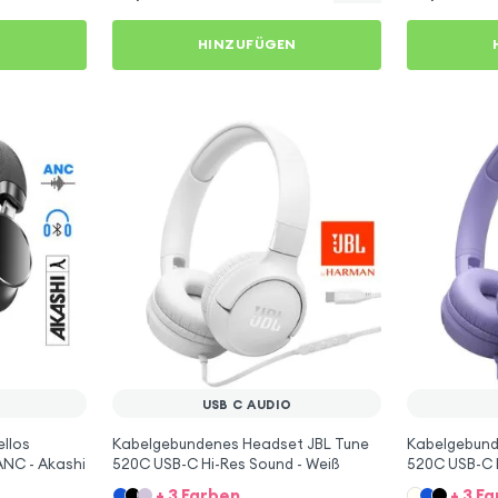
N
HINZUFÜGEN
USB C AUDIO
llos
Kabelgebundenes Headset JBL Tune
Kabelgebund
NC - Akashi
520C USB-C Hi-Res Sound - Weiß
520C USB-C H
+ 3 Farben
+ 3 F