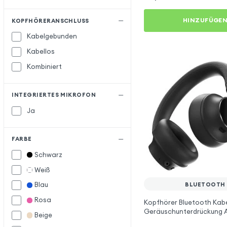
HINZUFÜGE
KOPFHÖRERANSCHLUSS
Kabelgebunden
Kabellos
Kombiniert
INTEGRIERTES MIKROFON
Ja
FARBE
Schwarz
Weiß
Blau
BLUETOOTH
Rosa
Kopfhörer Bluetooth Kabe
Geräuschunterdrückung A
Beige