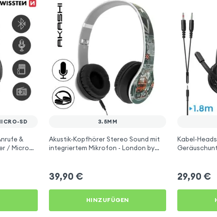
MICRO-SD
3.5MM
Anrufe &
Akustik-Kopfhörer Stereo Sound mit
Kabel-Heads
er / Micro
integriertem Mikrofon - London by
Geräuschunt
 Schwarz
Akashi
Anschluss vi
39,90
€
29,90
€
N
HINZUFÜGEN