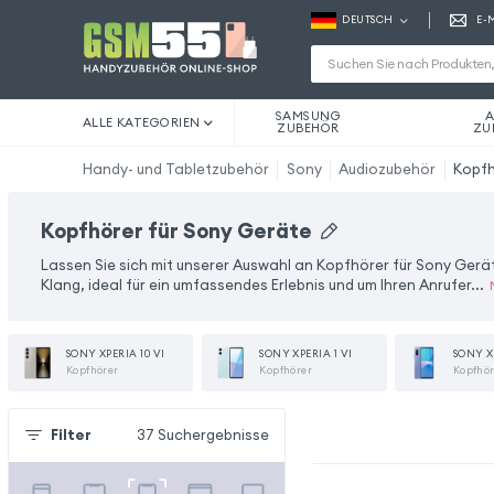
DEUTSCH
E-
SAMSUNG
A
ALLE KATEGORIEN
ZUBEHÖR
ZU
Handy- und Tabletzubehör
Sony
Audiozubehör
Kopf
Kopfhörer für Sony Geräte
Lassen Sie sich mit unserer Auswahl an Kopfhörer für Sony Geräte
Klang, ideal für ein umfassendes Erlebnis und um Ihren Anrufer
...
SONY XPERIA 10 VI
SONY XPERIA 1 VI
SONY XP
Kopfhörer
Kopfhörer
Kopfhö
Filter
37
Suchergebnisse