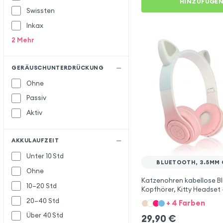
HINZUFÜGE
Swissten
Inkax
2
Mehr
GERÄUSCHUNTERDRÜCKUNG
Ohne
Passiv
Aktiv
AKKULAUFZEIT
Unter 10 Std
BLUETOOTH, 3.5MM
Ohne
Katzenohren kabellose B
10–20 Std
Kopfhörer, Kitty Headset
20–40 Std
+ 4 Farben
Über 40 Std
29,90
€