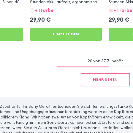
 Silber, 40
Stunden Akkulaufzeit, ergonomischer
Stunden Akku
Bügel, Puderrosa
Bügel, Weiß
+ 1 Farbe
+ 1 Farbe
29,90
€
29,90
€
N
HINZUFÜGEN
20 von 37 Zubehör
MEHR SEHEN
 Zubehör für Ihr Sony Gerät: entscheiden Sie sich für leistungsstarke
temen und Umgebungsgeräuschunterdrückung werden diese Kopfhörer 
tallklarem Klang. Wir haben zwei Arten von Kopfhörern entwickelt, die a
die vollständig mit Ihrem Sony Gerät kompatibel sind. Erstere sind sehr
den, wenn Sie den Akku Ihres Geräts nicht zu schnell entladen wollen