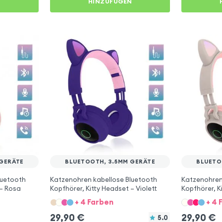
N
HINZUFÜGEN
 GERÄTE
BLUETOOTH, 3.5MM GERÄTE
BLUETO
luetooth
Katzenohren kabellose Bluetooth
Katzenohren
 – Rosa
Kopfhörer, Kitty Headset – Violett
Kopfhörer, K
+ 4 Farben
+ 4 
29,90
€
29,90
€
5.0