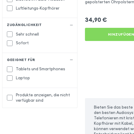
gepolsterten Ohrpolstern,
Stunden Akkulaufzeit
Luftleitungs-Kopfhörer
34,90
€
ZUGÄNGLICHKEIT
Sehr schnell
HINZUFÜGE
Sofort
GEEIGNET FÜR
Tablets und Smartphones
Laptop
Produkte anzeigen, die nicht
verfügbar sind
Bieten Sie das beste
den besten Audiosys
Telefonieren mit kris
Kopfhörer mit Kabel, 
können verwendet wer