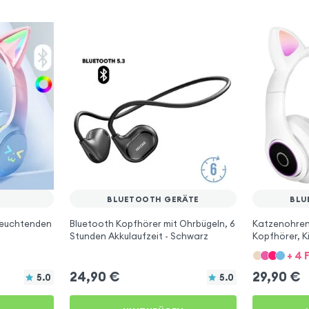
BLUETOOTH GERÄTE
BLU
leuchtenden
Bluetooth Kopfhörer mit Ohrbügeln, 6
Katzenohren
Stunden Akkulaufzeit - Schwarz
Kopfhörer, K
+ 4 
24,90
€
29,90
€
5.0
5.0