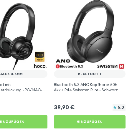
JACK 3.5MM
BLUETOOTH
et mit
Bluetooth 5.3 ANC Kopfhörer 50h
erdrückung - PC/MAC-
Akku IP44 Swissten Pure - Schwarz
a Klinke 3,5 mm - Hoco
39,90
€
5.0
HINZUFÜGEN
HINZUFÜGEN