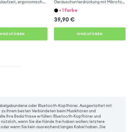
laufzeit, ergonomischer
Geräuschunterdrückung mit Mikrofon
LinQ Beige
+ 1 Farbe
39,90
€
HINZUFÜGEN
HINZUFÜGEN
 Kabelgebundene oder Bluetooth-Kopfhörer. Ausgestattet mit
zu Ihrem besten Verbündeten beim Musikhören und
lle Ihre Bedürfnisse erfüllen: Bluetooth-Kopfhörer und
 nützlich, wenn Sie die Hände frei haben wollen; letztere
 oder wenn Sie kein ausreichend langes Kabel haben. Die