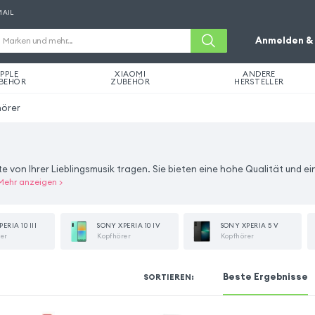
MAIL
Anmelden & 
PPLE
XIAOMI
ANDERE
BEHÖR
ZUBEHÖR
HERSTELLER
hörer
 von Ihrer Lieblingsmusik tragen. Sie bieten eine hohe Qualität und ei
Mehr anzeigen
>
ERIA 10 III
SONY XPERIA 10 IV
SONY XPERIA 5 V
rer
Kopfhörer
Kopfhörer
Beste Ergebnisse
SORTIEREN
: