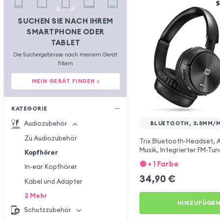
SUCHEN SIE NACH IHREM
SMARTPHONE ODER
TABLET
Die Suchergebnisse nach meinem Gerät
filtern
MEIN GERÄT FINDEN >
KATEGORIE
Audiozubehör
BLUETOOTH, 3.5MM/
Zu Audiozubehör
Trix Bluetooth-Headset, 
Musik, Integrierter FM-Tun
Kopfhörer
SD-Anschluss, Swissten –
+ 1 Farbe
In-ear Kopfhörer
34,90
€
Kabel und Adapter
2
Mehr
HINZUFÜGE
Schutzzubehör