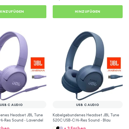
HINZUFÜGEN
HINZUFÜGEN
USB C AUDIO
USB C AUDIO
enes Headset JBL Tune
Kabelgebundenes Headset JBL Tune
i-Res Sound - Lavendel
520C USB-C Hi-Res Sound - Blau
arben
+ 3 Farben