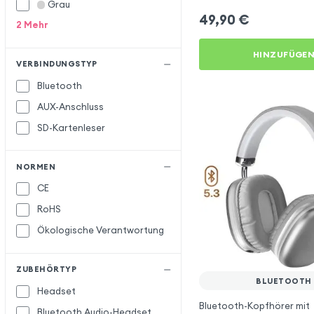
Grau
49,90
€
2
Mehr
HINZUFÜGE
VERBINDUNGSTYP
Bluetooth
AUX-Anschluss
SD-Kartenleser
NORMEN
CE
RoHS
Ökologische Verantwortung
ZUBEHÖRTYP
BLUETOOTH
Headset
Bluetooth-Kopfhörer mit
Bluetooth Audio-Headset