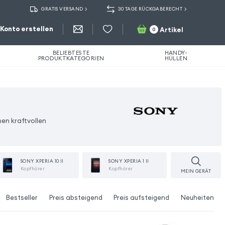
GRATIS VERSAND
30 TAGE RÜCKGABERECHT
Konto erstellen
Artikel
0
BELIEBTESTE
HANDY-
PRODUKTKATEGORIEN
HÜLLEN
nen kraftvollen
SONY XPERIA 10 II
SONY XPERIA 1 II
Kopfhörer
Kopfhörer
MEIN GERÄT
Bestseller
Preis absteigend
Preis aufsteigend
Neuheiten