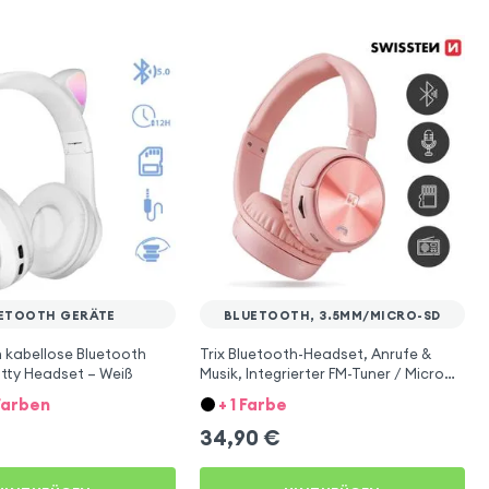
ETOOTH GERÄTE
BLUETOOTH, 3.5MM/MICRO-SD
 kabellose Bluetooth
Trix Bluetooth-Headset, Anrufe &
itty Headset – Weiß
Musik, Integrierter FM-Tuner / Micro
SD-Anschluss, Swissten – Rosa
Farben
+ 1 Farbe
34,90
€