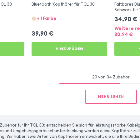
TCL 30
Bluetooth Kopfhörer für TCL 30
Faltbares B
Schwarz für
+ 1 Farbe
34,90
€
Weitere re
39,90
€
20,94
€
N
HINZUFÜGEN
20 von 34 Zubehör
MEHR SEHEN
 Zubehör für Ihr TCL 30: entscheiden Sie sich für leistungsstarke Kab
n und Umgebungsgeräuschunterdrückung werden diese Kopfhörer zu I
ang. Wir haben zwei Arten von Kopfhörern entwickelt, die alle Ihre Bedü