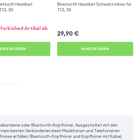
luetooth Headset
Bluetooth Headset Schwarz Inkax für
 TCL 30
TCL 30
furbished Artikel ab
29,90
€
HINZUFÜGEN
HINZUFÜGEN
elgebundene oder Bluetooth-Kopfhörer. Ausgestattet mit den
hrem besten Verbündeten beim Musikhören und Telefonieren
rfnisse erfüllen: Bluetooth-Kopfhörer und Kopfhörer mit Kabel,