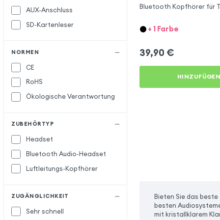
Bluetooth Kopfhörer für 
AUX-Anschluss
SD-Kartenleser
+ 1 Farbe
39,90
€
NORMEN
CE
HINZUFÜGE
RoHS
Ökologische Verantwortung
ZUBEHÖRTYP
Headset
Bluetooth Audio-Headset
Luftleitungs-Kopfhörer
Bieten Sie das beste
ZUGÄNGLICHKEIT
besten Audiosysteme
Sehr schnell
mit kristallklarem Kl