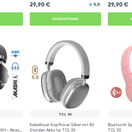
29,90
€
29,90
€
5.0
N
HINZUFÜGEN
TCL 30
Kabelloser Kopfhörer Silber mit 40
Bluetooth Sp
0H – Akashi
Stunden Akku für TCL 30
TCL 30