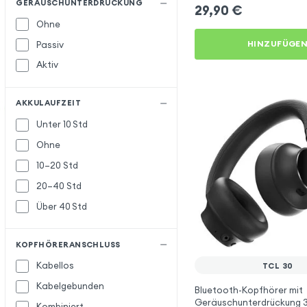
GERÄUSCHUNTERDRÜCKUNG
29,90
€
Ohne
HINZUFÜGE
Passiv
Aktiv
AKKULAUFZEIT
Unter 10 Std
Ohne
10–20 Std
20–40 Std
Über 40 Std
KOPFHÖRERANSCHLUSS
Kabellos
TCL 30
Kabelgebunden
Bluetooth-Kopfhörer mit
Geräuschunterdrückung 3
Kombiniert