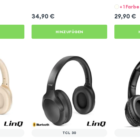
+ 1 Farbe
34,90
€
29,90
€
N
HINZUFÜGEN
TCL 30