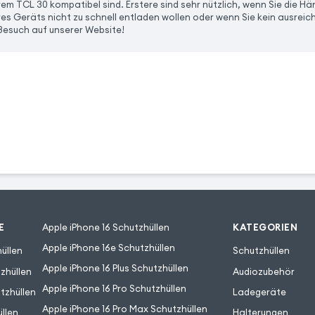
hrem TCL 30 kompatibel sind. Erstere sind sehr nützlich, wenn Sie die 
es Geräts nicht zu schnell entladen wollen oder wenn Sie kein ausreich
 Besuch auf unserer Website!
E
Apple iPhone 16 Schutzhüllen
KATEGORIEN
Apple iPhone 16e Schutzhüllen
üllen
Schutzhüllen
Apple iPhone 16 Plus Schutzhüllen
zhüllen
Audiozubehör
Apple iPhone 16 Pro Schutzhüllen
tzhüllen
Ladegeräte
Apple iPhone 16 Pro Max Schutzhüllen
llen
Halterungen