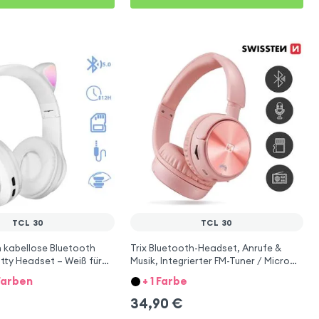
TCL 30
TCL 30
 kabellose Bluetooth
Trix Bluetooth-Headset, Anrufe &
itty Headset – Weiß für
Musik, Integrierter FM-Tuner / Micro
SD-Anschluss, Swissten – Rosa für
Farben
+ 1 Farbe
TCL 30
34,90
€