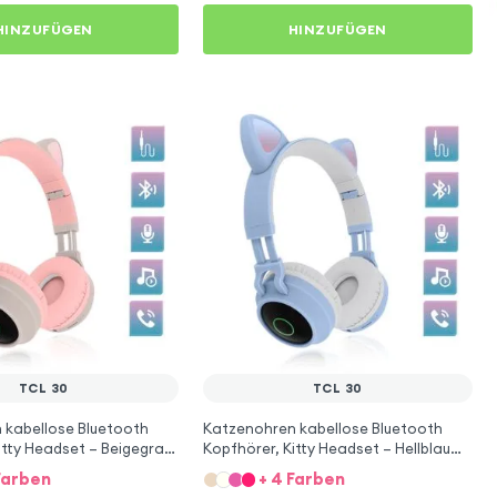
HINZUFÜGEN
HINZUFÜGEN
TCL 30
TCL 30
 kabellose Bluetooth
Katzenohren kabellose Bluetooth
itty Headset – Beigegrau
Kopfhörer, Kitty Headset – Hellblau
für TCL 30
Farben
+ 4 Farben