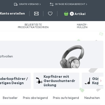
GRATIS VERSAND
30 TAGE RÜCKGABERECHT
Konto erstellen
Artikel
0
BELIEBTESTE
HANDY-
PRODUKTKATEGORIEN
HÜLLEN
aftvollen
Kopfhörer mit
nderkopfhörer /
Günsti
Geräuschunterdr
stiges Design
Kopfhö
ückung
Bestseller
Preis absteigend
Preis aufsteigend
Neuheiten