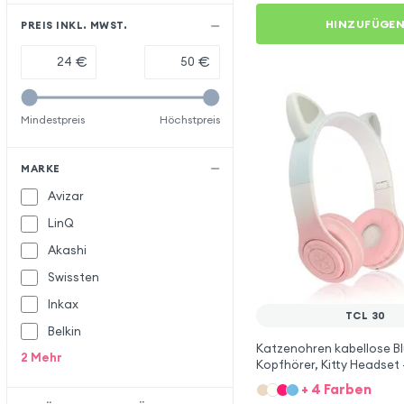
HINZUFÜGE
PREIS INKL. MWST.
€
€
Mindestpreis
Höchstpreis
MARKE
Avizar
LinQ
Akashi
Swissten
Inkax
TCL 30
Belkin
Katzenohren kabellose B
2
Mehr
Kopfhörer, Kitty Headset 
TCL 30
+ 4 Farben