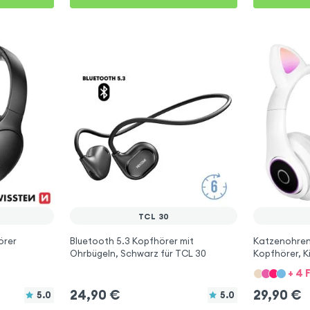
TCL 30
örer
Bluetooth 5.3 Kopfhörer mit
Katzenohren
Ohrbügeln, Schwarz für TCL 30
Kopfhörer, K
TCL 30
+ 4 
24,90
€
29,90
€
5.0
5.0