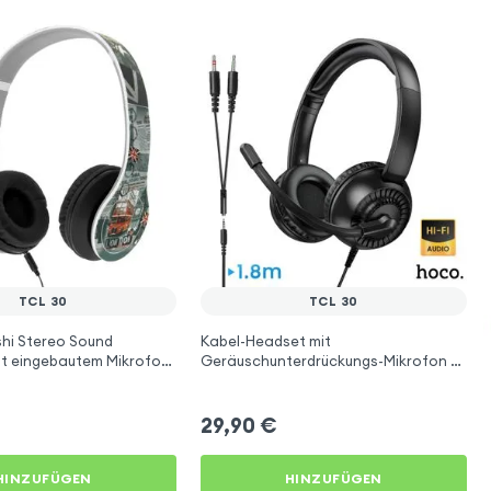
TCL 30
TCL 30
hi Stereo Sound
Kabel-Headset mit
it eingebautem Mikrofon
Geräuschunterdrückungs-Mikrofon -
Hoco für TCL 30
29,90
€
HINZUFÜGEN
HINZUFÜGEN