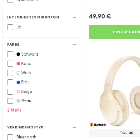
Schwarz für TCL 30
49,90
€
INTEGRIERTES MIKROFON
Ja
HINZUFÜGE
FARBE
Schwarz
Rosa
Weiß
Blau
Beige
Grau
2
Mehr
VERBINDUNGSTYP
TCL 30
Bluetooth