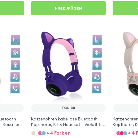
N
HINZUFÜGEN
TCL 30
luetooth
Katzenohren kabellose Bluetooth
Katzenohren
– Rosa für
Kopfhörer, Kitty Headset – Violett für
Kopfhörer, K
TCL 30
für TCL 30
+ 4 Farben
+ 4 