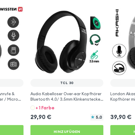
TCL 30
Anrufe &
Audio Kabelloser Over-ear Kopfhörer
London Akas
er / Micro
Bluetooth 4.0/ 3.5mm Klinkenstecker
Kopfhörer m
 Schwarz für
– Schwarz für TCL 30
für TCL 30
+ 1 Farbe
29,90
€
39,90
€
5.0
N
HINZUFÜGEN