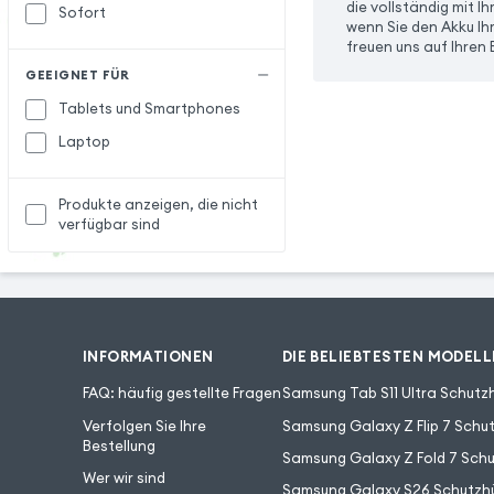
die vollständig mit I
Sofort
wenn Sie den Akku Ihr
freuen uns auf Ihren
GEEIGNET FÜR
Tablets und Smartphones
Laptop
Produkte anzeigen, die nicht
verfügbar sind
INFORMATIONEN
DIE BELIEBTESTEN MODELL
FAQ: häufig gestellte Fragen
Samsung Tab S11 Ultra Schutzh
Verfolgen Sie Ihre
Samsung Galaxy Z Flip 7 Schut
Bestellung
Samsung Galaxy Z Fold 7 Schu
Wer wir sind
Samsung Galaxy S26 Schutzhü