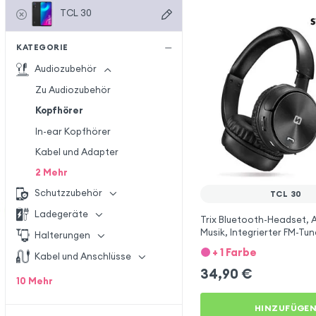
TCL 30
KATEGORIE
Audiozubehör
Zu Audiozubehör
Kopfhörer
In-ear Kopfhörer
Kabel und Adapter
2
Mehr
Schutzzubehör
TCL 30
Ladegeräte
Trix Bluetooth-Headset, 
Musik, Integrierter FM-Tun
Halterungen
SD-Anschluss, Swissten –
+ 1 Farbe
Kabel und Anschlüsse
TCL 30
34,90
€
10
Mehr
HINZUFÜGE