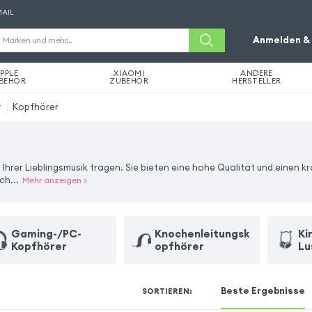
MAIL
Anmelden & 
PPLE
XIAOMI
ANDERE
BEHÖR
ZUBEHÖR
HERSTELLER
r
Kopfhörer
Ihrer Lieblingsmusik tragen. Sie bieten eine hohe Qualität und einen kr
uch
...
Mehr anzeigen
>
Gaming-/PC-
Knochenleitungsk
Ki
Kopfhörer
opfhörer
Lu
Beste Ergebnisse
SORTIEREN
: