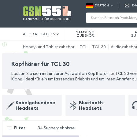
DEUTSCH
E-
SAMSUNG
A
ALLE KATEGORIEN
ZUBEHÖR
ZU
Handy- und Tabletzubehör
TCL
TCL 30
Audiozubehö
Kopfhörer für TCL 30
Lassen Sie sich mit unserer Auswahl an Kopfhörer für TCL 30 von 
Klang, ideal für ein umfassendes Erlebnis und um Ihren Anrufer a
Kabelgebundene
Bluetooth-
Headsets
Headsets
Filter
34
Suchergebnisse