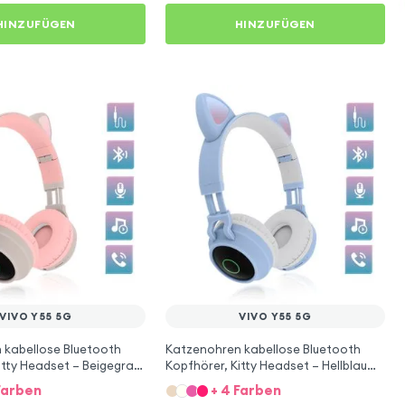
HINZUFÜGEN
HINZUFÜGEN
VIVO Y55 5G
VIVO Y55 5G
 kabellose Bluetooth
Katzenohren kabellose Bluetooth
itty Headset – Beigegrau
Kopfhörer, Kitty Headset – Hellblau
 5G
für Vivo Y55 5G
Farben
+ 4 Farben