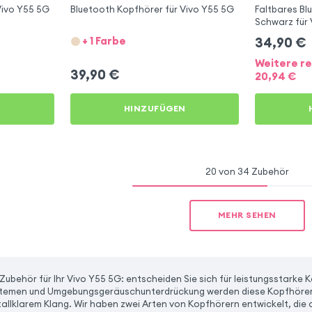
Vivo Y55 5G
Bluetooth Kopfhörer für Vivo Y55 5G
Faltbares B
Schwarz für 
+ 1 Farbe
34,90
€
Weitere re
39,90
€
20,94
€
N
HINZUFÜGEN
20 von 34 Zubehör
MEHR SEHEN
 Zubehör für Ihr Vivo Y55 5G: entscheiden Sie sich für leistungsstark
temen und Umgebungsgeräuschunterdrückung werden diese Kopfhörer 
tallklarem Klang. Wir haben zwei Arten von Kopfhörern entwickelt, die a