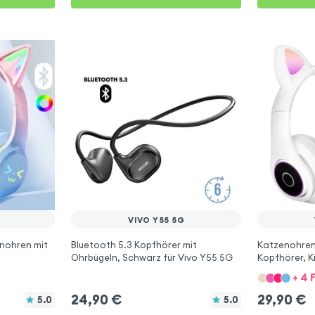
VIVO Y55 5G
nohren mit
Bluetooth 5.3 Kopfhörer mit
Katzenohren
Ohrbügeln, Schwarz für Vivo Y55 5G
Kopfhörer, K
Vivo Y55 5G
+ 4 
24,90
€
29,90
€
5.0
5.0