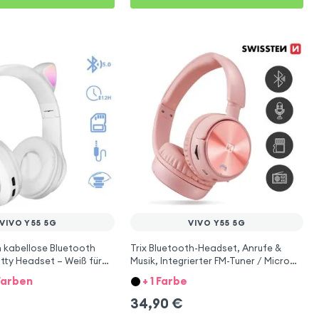
VIVO Y55 5G
VIVO Y55 5G
 kabellose Bluetooth
Trix Bluetooth-Headset, Anrufe &
itty Headset – Weiß für
Musik, Integrierter FM-Tuner / Micro
SD-Anschluss, Swissten – Rosa für
Farben
+ 1 Farbe
Vivo Y55 5G
34,90
€