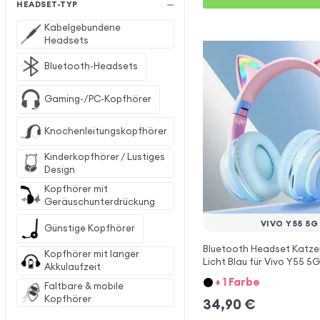
HEADSET-TYP
Kabelgebundene
Headsets
Bluetooth-Headsets
Gaming-/PC-Kopfhörer
Knochenleitungskopfhörer
Kinderkopfhörer / Lustiges
Design
Kopfhörer mit
Geräuschunterdrückung
VIVO Y55 5G
Günstige Kopfhörer
Bluetooth Headset Katze
Kopfhörer mit langer
Licht Blau für Vivo Y55 5G
Akkulaufzeit
+ 1 Farbe
Faltbare & mobile
Kopfhörer
34,90
€