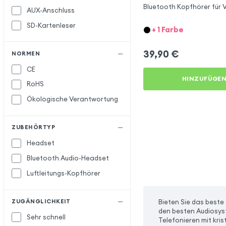
Bluetooth Kopfhörer für 
AUX-Anschluss
SD-Kartenleser
+ 1 Farbe
39,90
€
NORMEN
CE
HINZUFÜGE
RoHS
Ökologische Verantwortung
ZUBEHÖRTYP
Headset
Bluetooth Audio-Headset
Luftleitungs-Kopfhörer
Bieten Sie das beste
ZUGÄNGLICHKEIT
den besten Audiosys
Sehr schnell
Telefonieren mit kris