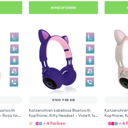
N
HINZUFÜGEN
VIVO Y55 5G
luetooth
Katzenohren kabellose Bluetooth
Katzenohren
– Rosa für
Kopfhörer, Kitty Headset – Violett für
Kopfhörer, K
Vivo Y55 5G
für Vivo Y55
+ 4 Farben
+ 4 