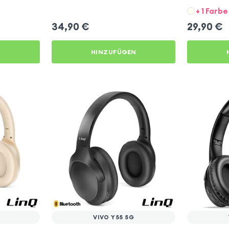
+ 1 Farbe
34,90
€
29,90
€
N
HINZUFÜGEN
VIVO Y55 5G