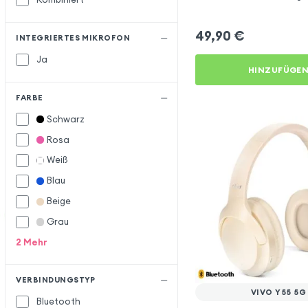
Schwarz für Vivo Y55 5G
49,90
€
INTEGRIERTES MIKROFON
Ja
HINZUFÜGE
FARBE
Schwarz
Rosa
Weiß
Blau
Beige
Grau
2
Mehr
VERBINDUNGSTYP
VIVO Y55 5G
Bluetooth