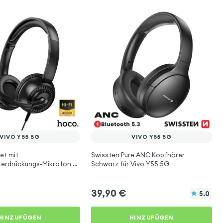
VIVO Y55 5G
VIVO Y55 5G
et mit
Swissten Pure ANC Kopfhörer
erdrückungs-Mikrofon -
Schwarz für Vivo Y55 5G
vo Y55 5G
39,90
€
5.0
HINZUFÜGEN
HINZUFÜGEN