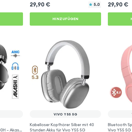
29,90
€
29,90
€
5.0
N
HINZUFÜGEN
VIVO Y55 5G
Kabelloser Kopfhörer Silber mit 40
Bluetooth Sp
0H – Akashi
Stunden Akku für Vivo Y55 5G
Vivo Y55 5G