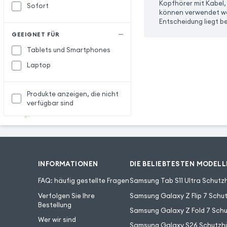
Kopfhörer mit Kabel, 
Sofort
können verwendet wer
Entscheidung liegt be
GEEIGNET FÜR
Tablets und Smartphones
Laptop
Produkte anzeigen, die nicht
verfügbar sind
INFORMATIONEN
DIE BELIEBTESTEN MODELL
FAQ: häufig gestellte Fragen
Samsung Tab S11 Ultra Schutzh
Verfolgen Sie Ihre
Samsung Galaxy Z Flip 7 Schut
Bestellung
Samsung Galaxy Z Fold 7 Schu
Wer wir sind
Samsung Galaxy S26 Schutzhü