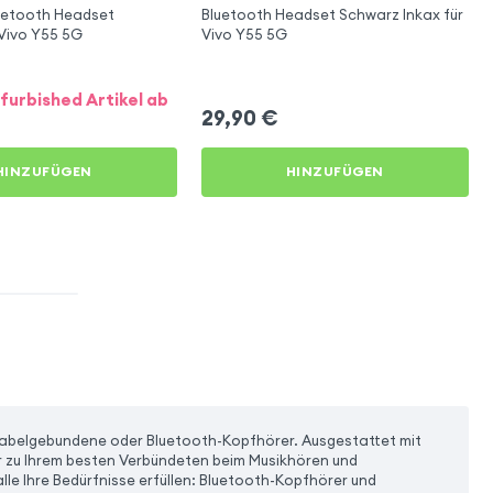
luetooth Headset
Bluetooth Headset Schwarz Inkax für
Vivo Y55 5G
Vivo Y55 5G
furbished Artikel ab
29,90
€
HINZUFÜGEN
HINZUFÜGEN
e Kabelgebundene oder Bluetooth-Kopfhörer. Ausgestattet mit
zu Ihrem besten Verbündeten beim Musikhören und
lle Ihre Bedürfnisse erfüllen: Bluetooth-Kopfhörer und