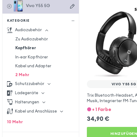
Vivo Y55 5G
KATEGORIE
Audiozubehör
Zu Audiozubehör
Kopfhörer
In-ear Kopfhörer
Kabel und Adapter
2
Mehr
Schutzzubehör
VIVO Y55 5G
Ladegeräte
Trix Bluetooth-Headset, 
Musik, Integrierter FM-Tun
Halterungen
SD-Anschluss, Swissten –
+ 1 Farbe
Kabel und Anschlüsse
Vivo Y55 5G
34,90
€
10
Mehr
HINZUFÜGE