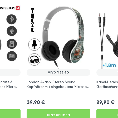
VIVO Y55 5G
Anrufe &
London Akashi Stereo Sound
Kabel-Heads
er / Micro
Kopfhörer mit eingebautem Mikrofon
Geräuschunt
 Schwarz für
für Vivo Y55 5G
Hoco für Vi
39,90
€
29,90
€
N
HINZUFÜGEN