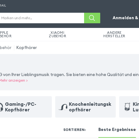
MAIL
Anmelden & 
PPLE
XIAOMI
ANDERE
BEHÖR
ZUBEHÖR
HERSTELLER
ubehör
Kopfhörer
 von Ihrer Lieblingsmusik tragen. Sie bieten eine hohe Qualität und ein
Mehr anzeigen
>
Gaming-/PC-
Knochenleitungsk
Ki
Kopfhörer
opfhörer
Lu
Beste Ergebnisse
SORTIEREN
: