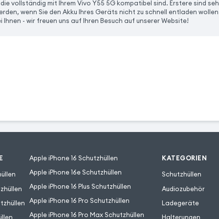
die vollständig mit Ihrem Vivo Y55 5G kompatibel sind. Erstere sind seh
den, wenn Sie den Akku Ihres Geräts nicht zu schnell entladen wollen
i Ihnen - wir freuen uns auf Ihren Besuch auf unserer Website!
E
Apple iPhone 16 Schutzhüllen
KATEGORIEN
Apple iPhone 16e Schutzhüllen
üllen
Schutzhüllen
Apple iPhone 16 Plus Schutzhüllen
zhüllen
Audiozubehör
Apple iPhone 16 Pro Schutzhüllen
tzhüllen
Ladegeräte
Apple iPhone 16 Pro Max Schutzhüllen
llen
Halterungen