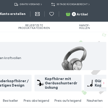
GRATIS VERSAND
30 TAGE RÜCKGABERECHT
Konto erstellen
Artikel
0
BELIEBTESTE
HANDY-
PRODUKTKATEGORIEN
HÜLLEN
en kraftvollen
Kopfhörer mit
nderkopfhörer /
Günsti
Geräuschunterdr
stiges Design
Kopfhö
ückung
Bestseller
Preis absteigend
Preis aufsteigend
Neuheiten