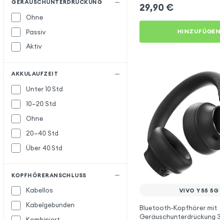
GERÄUSCHUNTERDRÜCKUNG
29,90
€
Ohne
HINZUFÜGE
Passiv
Aktiv
AKKULAUFZEIT
Unter 10 Std
10–20 Std
Ohne
20–40 Std
Über 40 Std
KOPFHÖRERANSCHLUSS
Kabellos
VIVO Y55 5G
Kabelgebunden
Bluetooth-Kopfhörer mit
Geräuschunterdrückung 3
Kombiniert