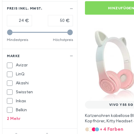
HINZUFÜGE
PREIS INKL. MWST.
€
€
Mindestpreis
Höchstpreis
MARKE
Avizar
LinQ
Akashi
Swissten
Inkax
VIVO Y55 5G
Belkin
Katzenohren kabellose B
2
Mehr
Kopfhörer, Kitty Headset 
Vivo Y55 5G
+ 4 Farben