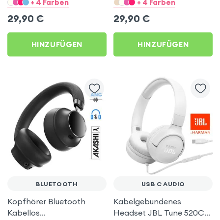
Kitty Headset – Beigegrau
Kitty Headset – Hellblau
+ 4 Farben
+ 4 Farben
29,90
€
29,90
€
HINZUFÜGEN
HINZUFÜGEN
BLUETOOTH
USB C AUDIO
Kopfhörer Bluetooth
Kabelgebundenes
Kabellos
Headset JBL Tune 520C