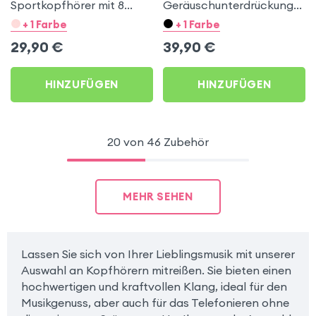
Sportkopfhörer mit 8
Geräuschunterdrückung
Stunden Akkulaufzeit,
mit Mikrofon LinQ Beige
+ 1 Farbe
+ 1 Farbe
ergonomischer Bügel,
29,90
€
39,90
€
Weiß
HINZUFÜGEN
HINZUFÜGEN
20 von 46 Zubehör
MEHR SEHEN
Lassen Sie sich von Ihrer Lieblingsmusik mit unserer
Auswahl an Kopfhörern mitreißen. Sie bieten einen
hochwertigen und kraftvollen Klang, ideal für den
Musikgenuss, aber auch für das Telefonieren ohne