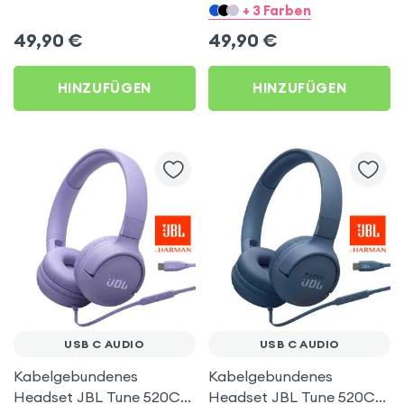
Geräuschunterdrückung
USB-C Hi-Res Sound -
+ 3 Farben
ANC - Akashi
Weiß
49,90
€
49,90
€
HINZUFÜGEN
HINZUFÜGEN
USB C AUDIO
USB C AUDIO
Kabelgebundenes
Kabelgebundenes
Headset JBL Tune 520C
Headset JBL Tune 520C