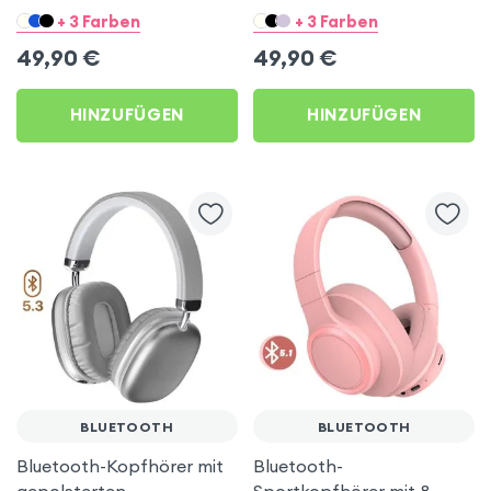
USB-C Hi-Res Sound -
USB-C Hi-Res Sound -
+ 3 Farben
+ 3 Farben
Lavendel
Blau
49,90
€
49,90
€
HINZUFÜGEN
HINZUFÜGEN
BLUETOOTH
BLUETOOTH
Bluetooth-Kopfhörer mit
Bluetooth-
gepolsterten
Sportkopfhörer mit 8