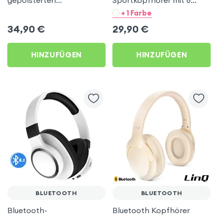
Ohrpolstern, Silber, 40
Stunden Akkulaufzeit,
+ 1 Farbe
Stunden Akkulaufzeit
ergonomischer Bügel,
34,90
€
29,90
€
Puderrosa
HINZUFÜGEN
HINZUFÜGEN
BLUETOOTH
BLUETOOTH
Bluetooth-
Bluetooth Kopfhörer