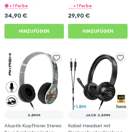
Integrierter FM-Tuner /
3.5mm Klinkenstecker –
+ 1 Farbe
+ 1 Farbe
Micro SD-Anschluss,
Schwarz
34,90
€
29,90
€
Swissten – Schwarz
HINZUFÜGEN
HINZUFÜGEN
3.5MM
JACK 3.5MM
Akustik-Kopfhörer Stereo
Kabel-Headset mit