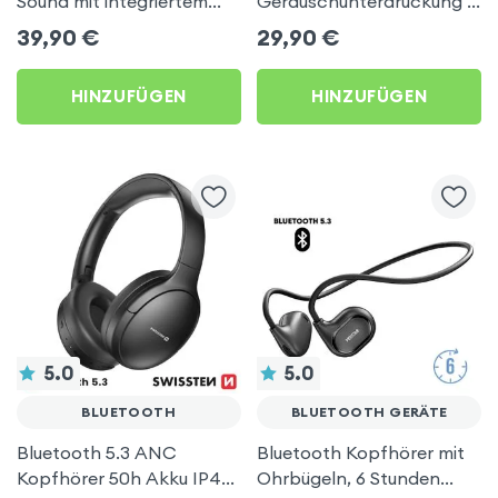
Sound mit integriertem
Geräuschunterdrückung -
Mikrofon - London by
PC/MAC-Anschluss via
39,90
€
29,90
€
Akashi
Klinke 3,5 mm - Hoco
HINZUFÜGEN
HINZUFÜGEN
5.0
5.0
BLUETOOTH
BLUETOOTH GERÄTE
Bluetooth 5.3 ANC
Bluetooth Kopfhörer mit
Kopfhörer 50h Akku IP44
Ohrbügeln, 6 Stunden