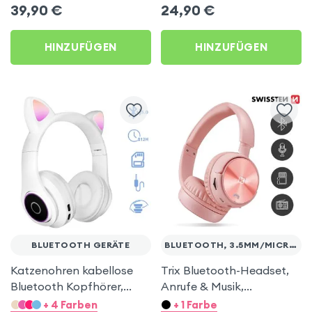
Swissten Pure - Schwarz
Akkulaufzeit - Schwarz
39,90
€
24,90
€
HINZUFÜGEN
HINZUFÜGEN
BLUETOOTH GERÄTE
BLUETOOTH, 3.5MM/MICRO-SD
Katzenohren kabellose
Trix Bluetooth-Headset,
Bluetooth Kopfhörer,
Anrufe & Musik,
Kitty Headset – Weiß
Integrierter FM-Tuner /
+ 4 Farben
+ 1 Farbe