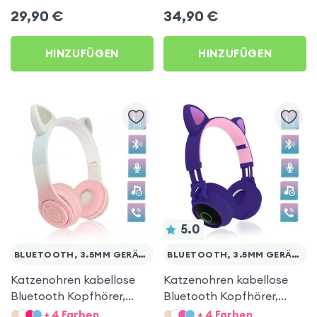
Micro SD-Anschluss,
29,90
€
34,90
€
Swissten – Rosa
HINZUFÜGEN
HINZUFÜGEN
5.0
BLUETOOTH, 3.5MM GERÄTE
BLUETOOTH, 3.5MM GERÄTE
Katzenohren kabellose
Katzenohren kabellose
Bluetooth Kopfhörer,
Bluetooth Kopfhörer,
Kitty Headset – Rosa
Kitty Headset – Violett
+ 4 Farben
+ 4 Farben