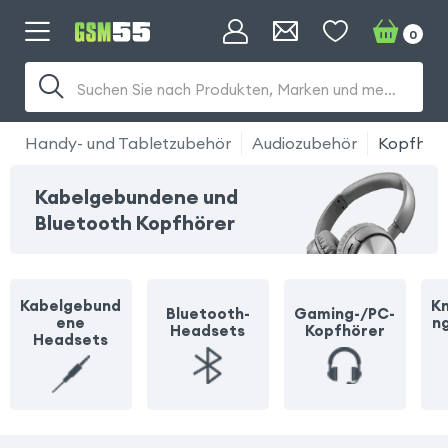
0
Suchen Sie nach Produkten, Marken und mehr...
Handy- und Tabletzubehör
Audiozubehör
Kopfhöre
Kabelgebundene und
Bluetooth Kopfhörer
Kabelgebund
Kn
Bluetooth-
Gaming-/PC-
ene
n
Headsets
Kopfhörer
Headsets