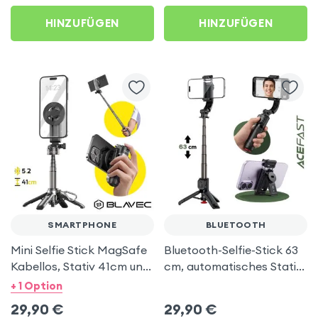
HINZUFÜGEN
HINZUFÜGEN
SMARTPHONE
BLUETOOTH
Mini Selfie Stick MagSafe
Bluetooth-Selfie-Stick 63
Kabellos, Stativ 41cm und
cm, automatisches Stativ
Griff - Schwarz
- Acefast
+ 1 Option
29,90
€
29,90
€