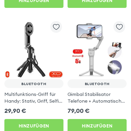
HINZUFÜGEN
HINZUFÜGEN
BLUETOOTH
BLUETOOTH
Multifunktions-Griff für
Gimbal Stabilisator
Handy: Stativ, Griff, Selfie-
Telefone + Automatisches
Stick, Tischständer - XO
Gesichtstracking mit
29,90
€
79,00
€
integriertem Stativ - XO
HINZUFÜGEN
HINZUFÜGEN