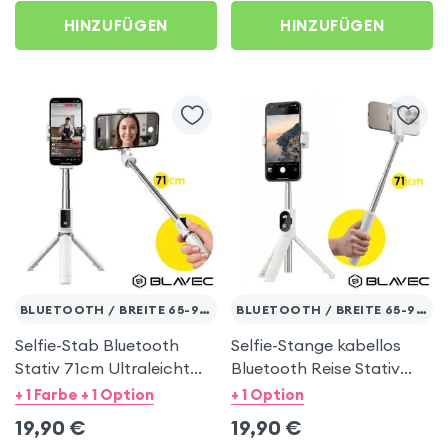
HINZUFÜGEN
HINZUFÜGEN
BLUETOOTH / BREITE 65-95MM
BLUETOOTH / BREITE 65-95MM
Selfie-Stab Bluetooth
Selfie-Stange kabellos
Stativ 71cm Ultraleicht
Bluetooth Reise Stativ
Tragbar Weiß
stabil 71cm - Weiß
+ 1 Farbe + 1 Option
+ 1 Option
19,90
€
19,90
€