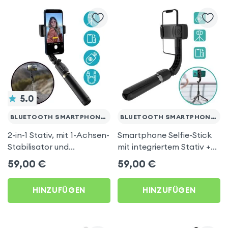
5.0
BLUETOOTH SMARTPHONES
BLUETOOTH SMARTPHONES
2-in-1 Stativ, mit 1-Achsen-
Smartphone Selfie-Stick
Stabilisator und
mit integriertem Stativ +
Bluetooth-Fernbedienung,
Bluetooth-Fernbedienung
59,00
€
59,00
€
Q08 - Schwarz
- Schwarz
HINZUFÜGEN
HINZUFÜGEN