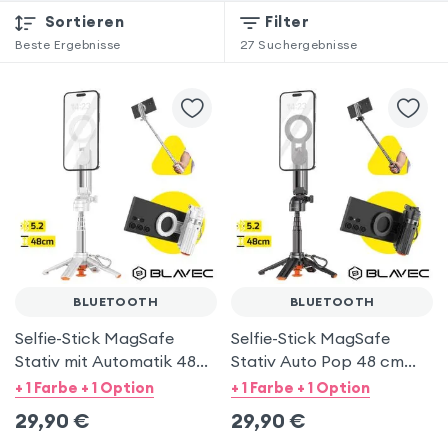
Sortieren
Filter
Beste Ergebnisse
27
Suchergebnisse
BLUETOOTH
BLUETOOTH
Selfie-Stick MagSafe
Selfie-Stick MagSafe
Stativ mit Automatik 48
Stativ Auto Pop 48 cm
cm Bluetooth-
Bluetooth-Fernbedienung
+ 1 Farbe + 1 Option
+ 1 Farbe + 1 Option
Fernbedienung - Weiß
- Schwarz
29,90
€
29,90
€