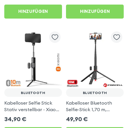
HINZUFÜGEN
HINZUFÜGEN
BLUETOOTH
BLUETOOTH
Kabelloser Selfie Stick
Kabelloser Bluetooth
Stativ verstellbar - Xiaomi
Selfie-Stick 1,70 m,
Original
Automatisches Stativ -
34,90
€
49,90
€
Forcell F-Grip