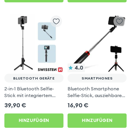
4.0
BLUETOOTH GERÄTE
SMARTPHONES
2-in-1 Bluetooth Selfie-
Bluetooth Smartphone
Stick mit integriertem
Selfie-Stick, ausziehbares
Stativ, Swissten – Schwarz
Drehstativ – Schwarz
39,90
€
16,90
€
HINZUFÜGEN
HINZUFÜGEN