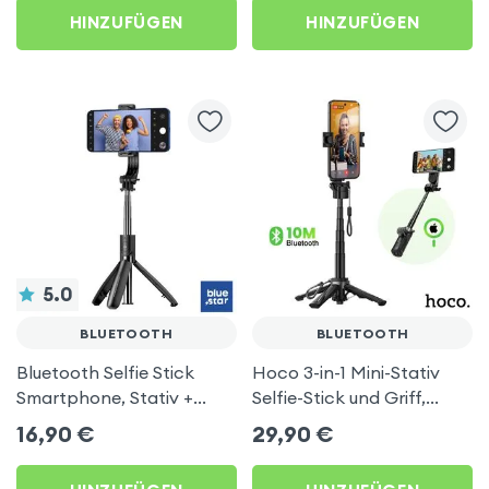
HINZUFÜGEN
HINZUFÜGEN
5.0
BLUETOOTH
BLUETOOTH
Bluetooth Selfie Stick
Hoco 3-in-1 Mini-Stativ
Smartphone, Stativ +
Selfie-Stick und Griff,
Kabellose Fernbedienung
Dual-Halterung Klammer
16,90
€
29,90
€
- Blue Star Schwarz
und MagSafe - Schwarz