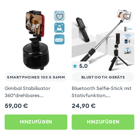
5.0
SMARTPHONES 103 X 56MM
BLUETOOTH GERÄTE
Gimbal Stabilisator
Bluetooth Selfie-Stick mit
360°drehbares
Stativfunktion,
Smartphone-Stativ
höhenverstellbar -
59,00
€
24,90
€
Gesichter-Tracking –
Schwarz
Schwarz
HINZUFÜGEN
HINZUFÜGEN