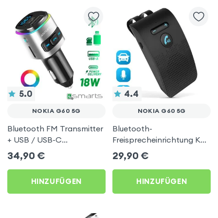
5.0
4.4
NOKIA G60 5G
NOKIA G60 5G
Bluetooth FM Transmitter
Bluetooth-
+ USB / USB-C
Freisprecheinrichtung KX1
Zigarettenanzünder-
Car Kit - Schwarz für
34,90
€
29,90
€
Ladegerät, 4Smarts –
Nokia G60 5G
Schwarz
HINZUFÜGEN
HINZUFÜGEN