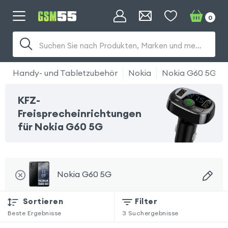
0
Suchen Sie nach Produkten, Marken und mehr...
Handy- und Tabletzubehör
Nokia
Nokia G60 5G
KFZ-
Freisprecheinrichtungen
für Nokia G60 5G
Nokia G60 5G
Sortieren
Filter
Beste Ergebnisse
3
Suchergebnisse