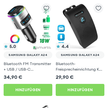
5.0
4.4
SAMSUNG GALAXY A24
SAMSUNG GALAXY A24
Bluetooth FM Transmitter
Bluetooth-
+ USB / USB-C
Freisprecheinrichtung KX1
Zigarettenanzünder-
Car Kit - Schwarz für
34,90
€
29,90
€
Ladegerät, 4Smarts –
Samsung Galaxy A24
Schwarz
HINZUFÜGEN
HINZUFÜGEN