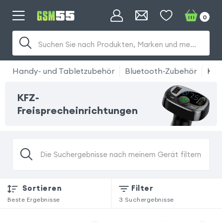
0
Suchen Sie nach Produkten, Marken und mehr...
Handy- und Tabletzubehör
Bluetooth-Zubehör
KFZ
KFZ-
Freisprecheinrichtungen
Die Suchergebnisse nach meinem Gerät filtern
Sortieren
Filter
Beste Ergebnisse
3
Suchergebnisse