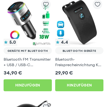
5.0
4.4
GERÄTE MIT BLUETOOTH
BLUETOOTH GERÄTE
Bluetooth FM Transmitter
Bluetooth-
+ USB / USB-C
Freisprecheinrichtung KX1
Zigarettenanzünder-
Car Kit - Schwarz
34,90
€
29,90
€
Ladegerät, 4Smarts –
Schwarz
HINZUFÜGEN
HINZUFÜGEN