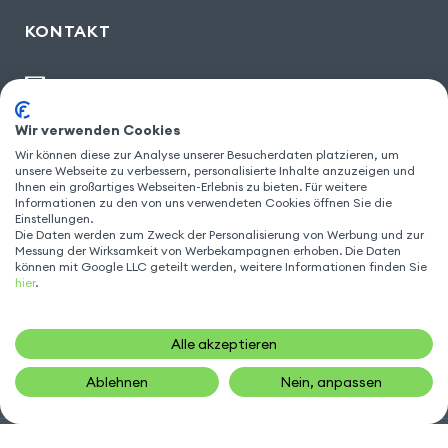
KONTAKT
kontakt@gsm55.de
30, bis rue Girard
,
93100 Montreuil
Wir verwenden Cookies
Wir können diese zur Analyse unserer Besucherdaten platzieren, um
unsere Webseite zu verbessern, personalisierte Inhalte anzuzeigen und
Ihnen ein großartiges Webseiten-Erlebnis zu bieten. Für weitere
FOLGEN SIE UNS
Informationen zu den von uns verwendeten Cookies öffnen Sie die
Einstellungen.
Die Daten werden zum Zweck der Personalisierung von Werbung und zur
Messung der Wirksamkeit von Werbekampagnen erhoben. Die Daten
können mit Google LLC geteilt werden, weitere Informationen finden Sie
hier
.
Alle akzeptieren
Ablehnen
Nein, anpassen
Gsm55.com ©Alle Rechte vorbehalten