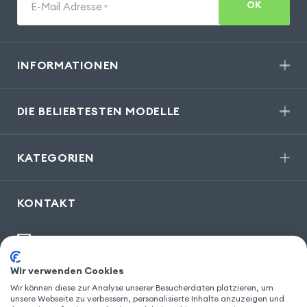
OK
E-Mail Adresse
*
INFORMATIONEN
DIE BELIEBTESTEN MODELLE
KATEGORIEN
KONTAKT
kontakt@gsm55.de
30, bis rue Girard
,
93100 Montreuil
Wir verwenden Cookies
Wir können diese zur Analyse unserer Besucherdaten platzieren, um
unsere Webseite zu verbessern, personalisierte Inhalte anzuzeigen und