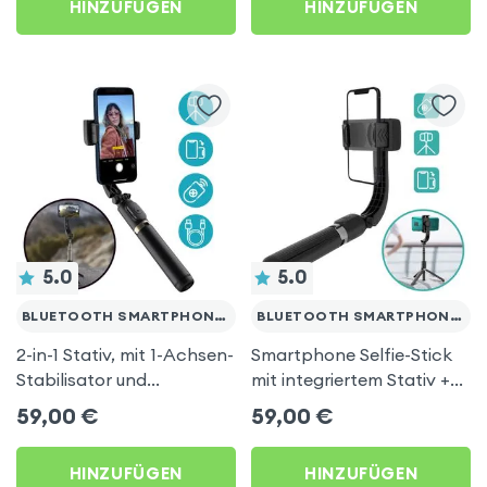
HINZUFÜGEN
HINZUFÜGEN
5.0
5.0
BLUETOOTH SMARTPHONES
BLUETOOTH SMARTPHONES
2-in-1 Stativ, mit 1-Achsen-
Smartphone Selfie-Stick
Stabilisator und
mit integriertem Stativ +
Bluetooth-Fernbedienung,
Bluetooth-Fernbedienung
59,00
€
59,00
€
Q08 - Schwarz
- Schwarz
HINZUFÜGEN
HINZUFÜGEN