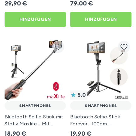
Stick, Tischständer - XO
Gesichtstracking mit
29,90
€
79,00
€
integriertem Stativ - XO
HINZUFÜGEN
HINZUFÜGEN
5.0
SMARTPHONES
SMARTPHONES
Bluetooth Selfie-Stick mit
Bluetooth Selfie-Stick
Stativ Maxlife – Mit
Forever - 100cm
Auslöser – Schwarz
ausziehbar mit Stativ
18,90
€
19,90
€