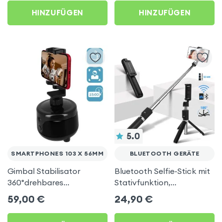
HINZUFÜGEN
HINZUFÜGEN
5.0
SMARTPHONES 103 X 56MM
BLUETOOTH GERÄTE
Gimbal Stabilisator
Bluetooth Selfie-Stick mit
360°drehbares
Stativfunktion,
Smartphone-Stativ
höhenverstellbar -
59,00
€
24,90
€
Gesichter-Tracking –
Schwarz
Schwarz