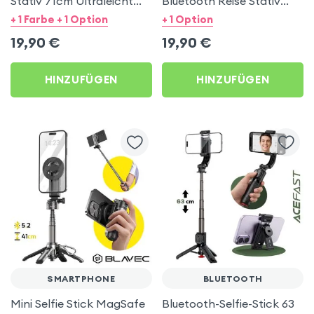
Stativ 71cm Ultraleicht
Bluetooth Reise Stativ
Tragbar Weiß
stabil 71cm - Weiß
+ 1 Farbe + 1 Option
+ 1 Option
19,90
€
19,90
€
HINZUFÜGEN
HINZUFÜGEN
SMARTPHONE
BLUETOOTH
Mini Selfie Stick MagSafe
Bluetooth-Selfie-Stick 63