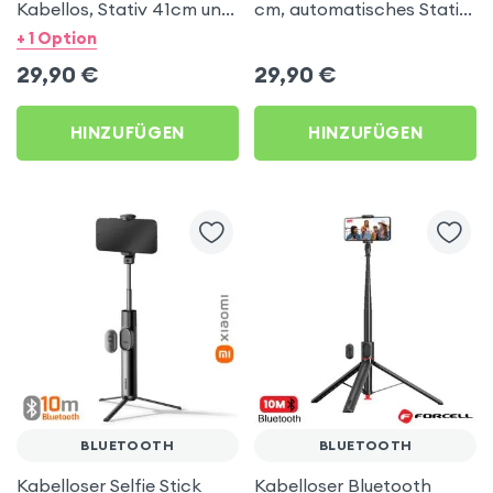
Kabellos, Stativ 41cm und
cm, automatisches Stativ
Griff - Schwarz
- Acefast
+ 1 Option
29,90
€
29,90
€
HINZUFÜGEN
HINZUFÜGEN
BLUETOOTH
BLUETOOTH
Kabelloser Selfie Stick
Kabelloser Bluetooth