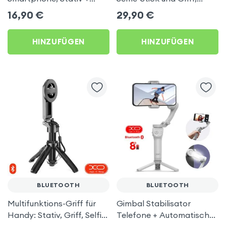
Kabellose Fernbedienung
Dual-Halterung Klammer
16,90
€
29,90
€
- Blue Star Schwarz
und MagSafe - Schwarz
HINZUFÜGEN
HINZUFÜGEN
BLUETOOTH
BLUETOOTH
Multifunktions-Griff für
Gimbal Stabilisator
Handy: Stativ, Griff, Selfie-
Telefone + Automatisches