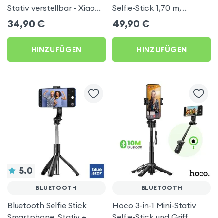
Stativ verstellbar - Xiaomi
Selfie-Stick 1,70 m,
Original
Automatisches Stativ -
34,90
€
49,90
€
Forcell F-Grip
HINZUFÜGEN
HINZUFÜGEN
5.0
BLUETOOTH
BLUETOOTH
Bluetooth Selfie Stick
Hoco 3-in-1 Mini-Stativ
Smartphone, Stativ +
Selfie-Stick und Griff,