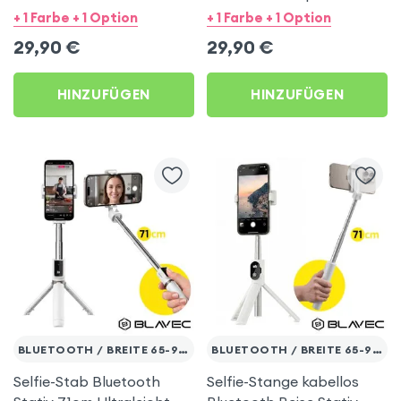
cm Bluetooth-
Bluetooth-Fernbedienung
+ 1 Farbe + 1 Option
+ 1 Farbe + 1 Option
Fernbedienung - Weiß
- Schwarz
29,90
€
29,90
€
HINZUFÜGEN
HINZUFÜGEN
BLUETOOTH / BREITE 65-95MM
BLUETOOTH / BREITE 65-95MM
Selfie-Stab Bluetooth
Selfie-Stange kabellos