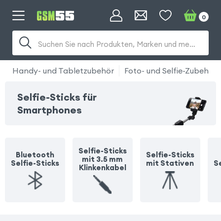
0
Suchen Sie nach Produkten, Marken und mehr...
Handy- und Tabletzubehör
Foto- und Selfie-Zubehör
Selfie-Sticks für
Smartphones
Selfie-Sticks
Bluetooth
Selfie-Sticks
mit 3.5 mm
Selfie-Sticks
mit Stativen
Se
Klinkenkabel