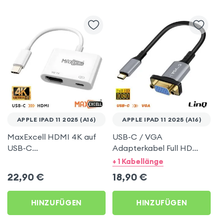
APPLE IPAD 11 2025 (A16)
APPLE IPAD 11 2025 (A16)
MaxExcell HDMI 4K auf
USB-C / VGA
USB-C
Adapterkabel Full HD
Videoadapterkabel für
1080p 20?cm – LinQ für
+ 1 Kabellänge
Apple iPad 11 2025 (A16)
Apple iPad 11 2025 (A16)
22,90
€
18,90
€
HINZUFÜGEN
HINZUFÜGEN