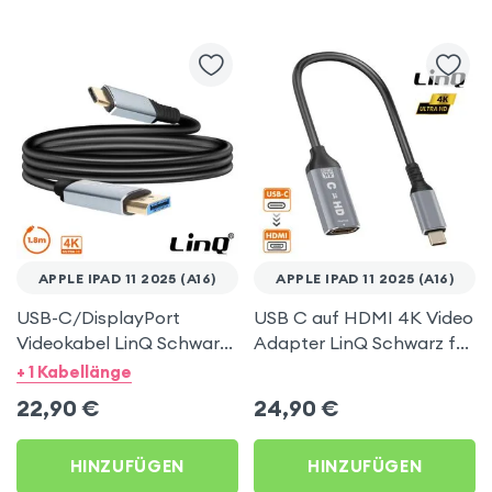
APPLE IPAD 11 2025 (A16)
APPLE IPAD 11 2025 (A16)
USB-C/DisplayPort
USB C auf HDMI 4K Video
Videokabel LinQ Schwarz
Adapter LinQ Schwarz für
1.8m für Apple iPad 11
Apple iPad 11 2025 (A16)
+ 1 Kabellänge
2025 (A16)
22,90
€
24,90
€
HINZUFÜGEN
HINZUFÜGEN