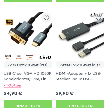
APPLE IPAD 11 2025 (A16)
APPLE IPAD 11 2025 (A16)
USB-C auf VGA HD 1080P
HDMI-Adapter + 1x USB-
Kabeladapter, 1.8m, LinQ
Stecker und 1x USB-
– Dunkelgrau für Apple
Buchse, LinQ – Grau für
+ 1 Option
iPad 11 2025 (A16)
Apple iPad 11 2025 (A16)
24,90
€
29,90
€
HINZUFÜGEN
HINZUFÜGEN