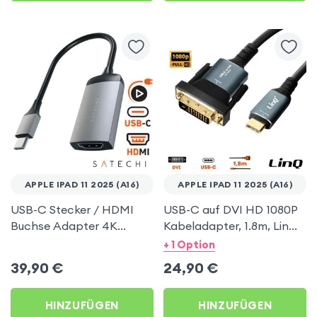
APPLE IPAD 11 2025 (A16)
APPLE IPAD 11 2025 (A16)
USB-C Stecker / HDMI
USB-C auf DVI HD 1080P
Buchse Adapter 4K
Kabeladapter, 1.8m, LinQ
Auflösung, Satechi – Grau
– Grau für Apple iPad 11
+ 1 Option
für Apple iPad 11 2025
2025 (A16)
39,90
€
24,90
€
(A16)
HINZUFÜGEN
HINZUFÜGEN