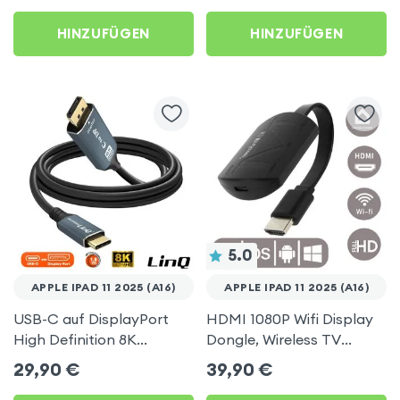
HINZUFÜGEN
HINZUFÜGEN
5.0
APPLE IPAD 11 2025 (A16)
APPLE IPAD 11 2025 (A16)
USB-C auf DisplayPort
HDMI 1080P Wifi Display
High Definition 8K
Dongle, Wireless TV
Videokabel, 1.8m, LinQ für
Display Adapter für
29,90
€
39,90
€
Apple iPad 11 2025 (A16)
Apple iPad 11 2025 (A16)