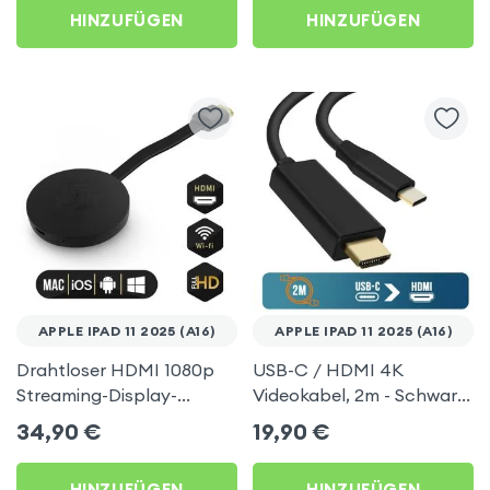
HINZUFÜGEN
HINZUFÜGEN
APPLE IPAD 11 2025 (A16)
APPLE IPAD 11 2025 (A16)
Drahtloser HDMI 1080p
USB-C / HDMI 4K
Streaming-Display-
Videokabel, 2m - Schwarz
Dongle, TV-Video-
für Apple iPad 11 2025
34,90
€
19,90
€
Empfänger (Miracast,
(A16)
AirPlay, DLNA-
HINZUFÜGEN
HINZUFÜGEN