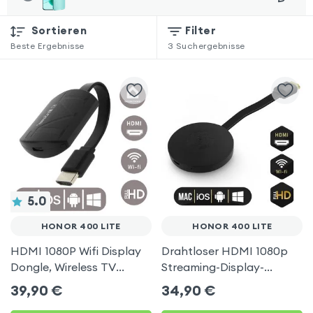
Sortieren
Filter
Beste Ergebnisse
3
Suchergebnisse
5.0
HONOR 400 LITE
HONOR 400 LITE
HDMI 1080P Wifi Display
Drahtloser HDMI 1080p
Dongle, Wireless TV
Streaming-Display-
Display Adapter für
Dongle, TV-Video-
39,90
€
34,90
€
Honor 400 Lite
Empfänger (Miracast,