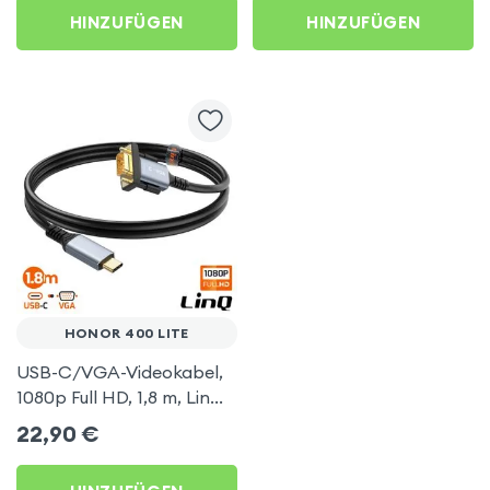
AirPlay, DLNA-
HINZUFÜGEN
HINZUFÜGEN
kompatibel) für Honor
400 Lite
HONOR 400 LITE
USB-C/VGA-Videokabel,
1080p Full HD, 1,8 m, LinQ
für Honor 400 Lite
22,90
€