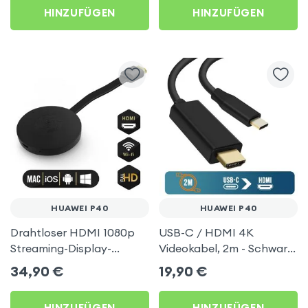
HINZUFÜGEN
HINZUFÜGEN
HUAWEI P40
HUAWEI P40
Drahtloser HDMI 1080p
USB-C / HDMI 4K
Streaming-Display-
Videokabel, 2m - Schwarz
Dongle, TV-Video-
für Huawei P40
34,90
€
19,90
€
Empfänger (Miracast,
AirPlay, DLNA-
HINZUFÜGEN
HINZUFÜGEN