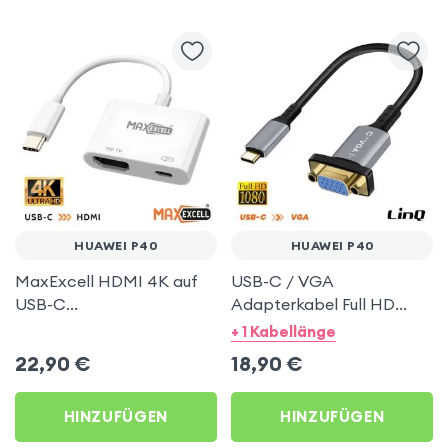
HUAWEI P40
HUAWEI P40
MaxExcell HDMI 4K auf
USB-C / VGA
USB-C
Adapterkabel Full HD
Videoadapterkabel für
1080p 20?cm – LinQ für
+ 1 Kabellänge
Huawei P40
Huawei P40
22,90
€
18,90
€
HINZUFÜGEN
HINZUFÜGEN