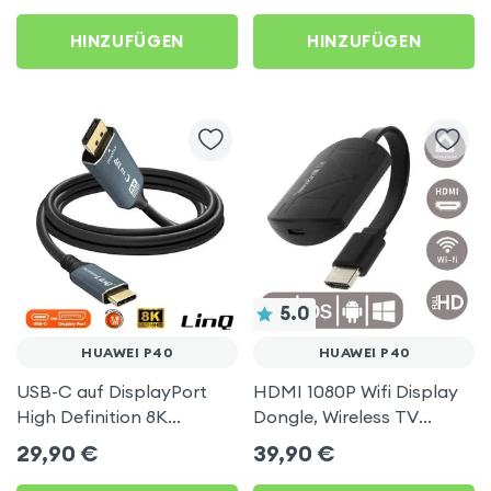
HINZUFÜGEN
HINZUFÜGEN
5.0
HUAWEI P40
HUAWEI P40
USB-C auf DisplayPort
HDMI 1080P Wifi Display
High Definition 8K
Dongle, Wireless TV
Videokabel, 1.8m, LinQ für
Display Adapter für
29,90
€
39,90
€
Huawei P40
Huawei P40