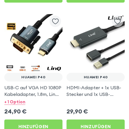
HUAWEI P40
HUAWEI P40
USB-C auf VGA HD 1080P
HDMI-Adapter + 1x USB-
Kabeladapter, 1.8m, LinQ
Stecker und 1x USB-
– Dunkelgrau für Huawei
Buchse, LinQ – Grau für
+ 1 Option
P40
Huawei P40
24,90
€
29,90
€
HINZUFÜGEN
HINZUFÜGEN