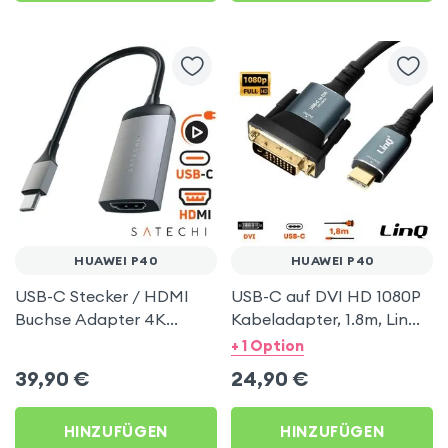
HUAWEI P40
HUAWEI P40
USB-C Stecker / HDMI
USB-C auf DVI HD 1080P
Buchse Adapter 4K
Kabeladapter, 1.8m, LinQ
Auflösung, Satechi – Grau
– Grau für Huawei P40
+ 1 Option
für Huawei P40
39,90
€
24,90
€
HINZUFÜGEN
HINZUFÜGEN