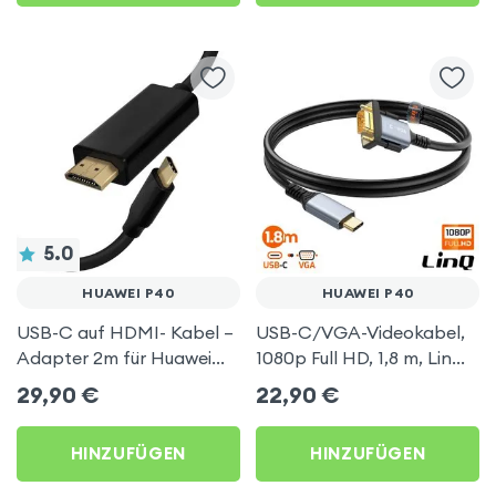
5.0
HUAWEI P40
HUAWEI P40
USB-C auf HDMI- Kabel –
USB-C/VGA-Videokabel,
Adapter 2m für Huawei
1080p Full HD, 1,8 m, LinQ
P40
für Huawei P40
29,90
€
22,90
€
HINZUFÜGEN
HINZUFÜGEN