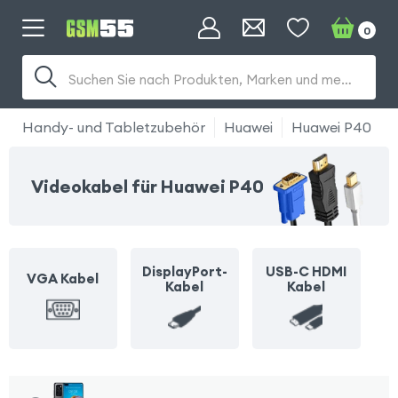
0
Suchen Sie nach Produkten, Marken und mehr...
Handy- und Tabletzubehör
Huawei
Huawei P40
K
Videokabel für Huawei P40
DisplayPort-
USB-C HDMI
VGA Kabel
Kabel
Kabel