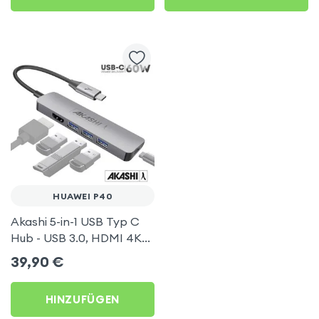
HUAWEI P40
Akashi 5-in-1 USB Typ C
Hub - USB 3.0, HDMI 4K
und Type-C Power
39,90
€
Delivery - Grau für Huawei
P40
HINZUFÜGEN