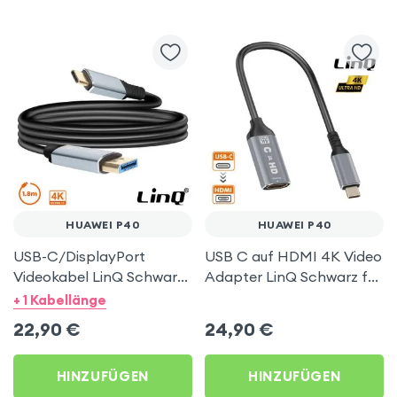
HUAWEI P40
HUAWEI P40
USB-C/DisplayPort
USB C auf HDMI 4K Video
Videokabel LinQ Schwarz
Adapter LinQ Schwarz für
1.8m für Huawei P40
Huawei P40
+ 1 Kabellänge
22,90
€
24,90
€
HINZUFÜGEN
HINZUFÜGEN