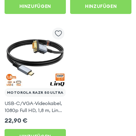
AirPlay, DLNA-
HINZUFÜGEN
HINZUFÜGEN
kompatibel) für Motorola
Razr 50 Ultra
MOTOROLA RAZR 50 ULTRA
USB-C/VGA-Videokabel,
1080p Full HD, 1,8 m, LinQ
für Motorola Razr 50
22,90
€
Ultra