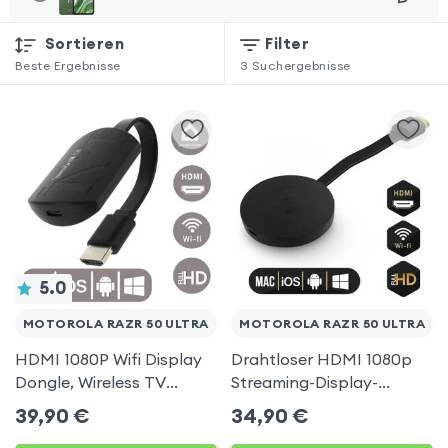
Sortieren
Filter
Beste Ergebnisse
3
Suchergebnisse
5.0
MOTOROLA RAZR 50 ULTRA
MOTOROLA RAZR 50 ULTRA
HDMI 1080P Wifi Display
Drahtloser HDMI 1080p
Dongle, Wireless TV
Streaming-Display-
Display Adapter für
Dongle, TV-Video-
39,90
€
34,90
€
Motorola Razr 50 Ultra
Empfänger (Miracast,