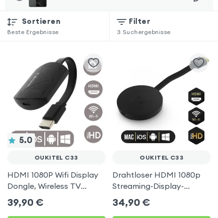
Sortieren
Filter
Beste Ergebnisse
3
Suchergebnisse
5.0
OUKITEL C33
OUKITEL C33
HDMI 1080P Wifi Display
Drahtloser HDMI 1080p
Dongle, Wireless TV
Streaming-Display-
Display Adapter für
Dongle, TV-Video-
39,90
€
34,90
€
Oukitel C33
Empfänger (Miracast,