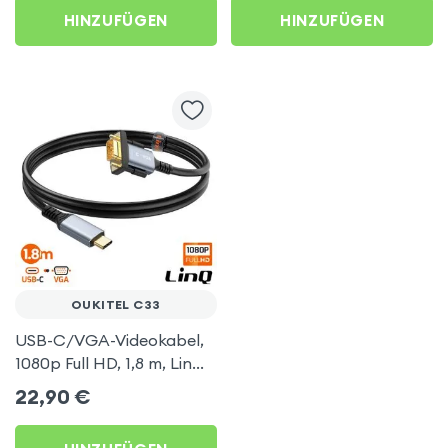
AirPlay, DLNA-
HINZUFÜGEN
HINZUFÜGEN
kompatibel) für Oukitel
C33
OUKITEL C33
USB-C/VGA-Videokabel,
1080p Full HD, 1,8 m, LinQ
für Oukitel C33
22,90
€