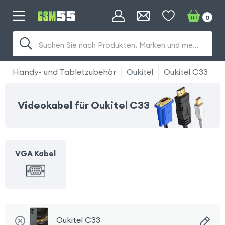
0
Suchen Sie nach Produkten, Marken und mehr...
Handy- und Tabletzubehör
Oukitel
Oukitel C33
K
Videokabel für Oukitel C33
VGA Kabel
Oukitel C33