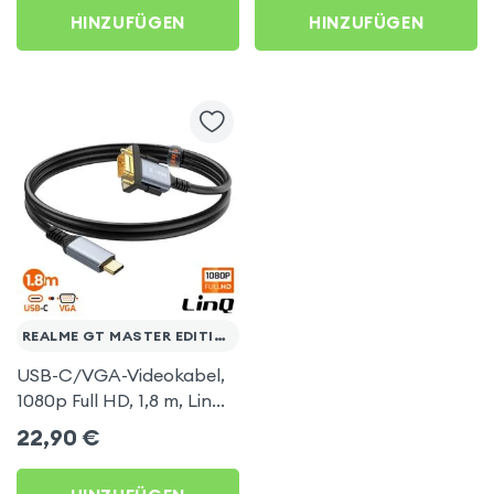
AirPlay, DLNA-
HINZUFÜGEN
HINZUFÜGEN
kompatibel) für Realme
GT Master Edition
REALME GT MASTER EDITION
USB-C/VGA-Videokabel,
1080p Full HD, 1,8 m, LinQ
für Realme GT Master
22,90
€
Edition