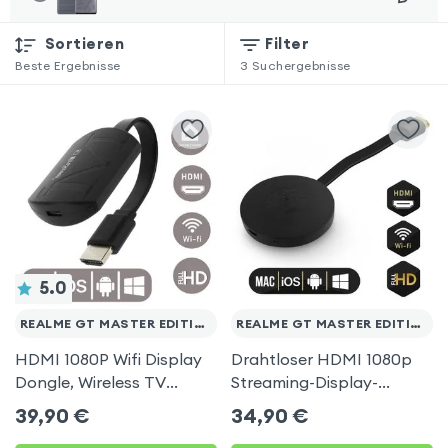
Sortieren
Filter
Beste Ergebnisse
3
Suchergebnisse
5.0
REALME GT MASTER EDITION
REALME GT MASTER EDITION
HDMI 1080P Wifi Display
Drahtloser HDMI 1080p
Dongle, Wireless TV
Streaming-Display-
Display Adapter für
Dongle, TV-Video-
39,90
€
34,90
€
Realme GT Master Edition
Empfänger (Miracast,