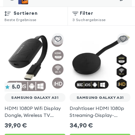
Sortieren
Filter
Beste Ergebnisse
3
Suchergebnisse
5.0
SAMSUNG GALAXY A31
SAMSUNG GALAXY A31
HDMI 1080P Wifi Display
Drahtloser HDMI 1080p
Dongle, Wireless TV
Streaming-Display-
Display Adapter für
Dongle, TV-Video-
39,90
€
34,90
€
Samsung Galaxy A31
Empfänger (Miracast,