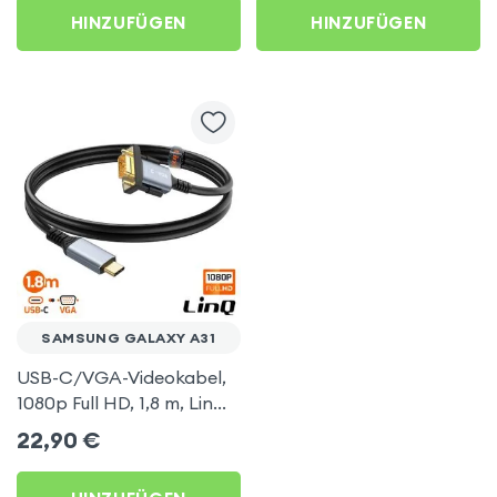
AirPlay, DLNA-
HINZUFÜGEN
HINZUFÜGEN
kompatibel) für Samsung
Galaxy A31
SAMSUNG GALAXY A31
USB-C/VGA-Videokabel,
1080p Full HD, 1,8 m, LinQ
für Samsung Galaxy A31
22,90
€