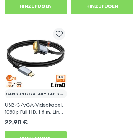
FE
AirPlay, DLNA-
HINZUFÜGEN
HINZUFÜGEN
kompatibel) für Samsung
Galaxy Tab S9 FE
SAMSUNG GALAXY TAB S9 FE
USB-C/VGA-Videokabel,
1080p Full HD, 1,8 m, LinQ
für Samsung Galaxy Tab
22,90
€
S9 FE