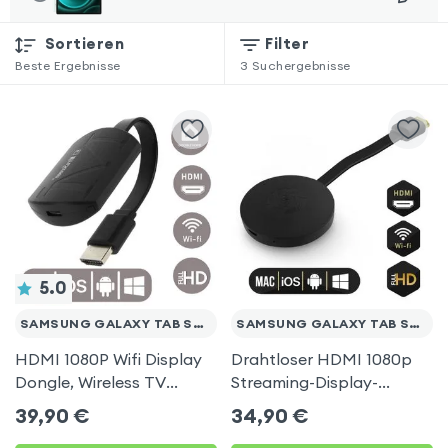
Sortieren
Filter
Beste Ergebnisse
3
Suchergebnisse
5.0
SAMSUNG GALAXY TAB S9 FE
SAMSUNG GALAXY TAB S9 FE
HDMI 1080P Wifi Display
Drahtloser HDMI 1080p
Dongle, Wireless TV
Streaming-Display-
Display Adapter für
Dongle, TV-Video-
39,90
€
34,90
€
Samsung Galaxy Tab S9
Empfänger (Miracast,