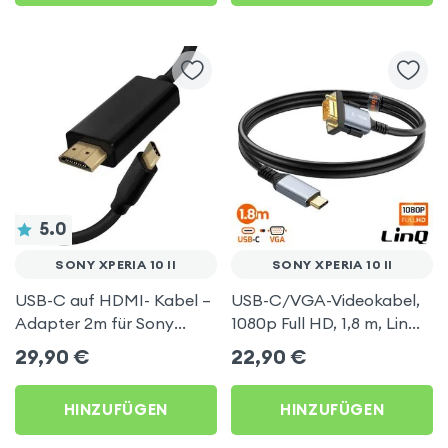
5.0
SONY XPERIA 10 II
SONY XPERIA 10 II
USB-C auf HDMI- Kabel –
USB-C/VGA-Videokabel,
Adapter 2m für Sony
1080p Full HD, 1,8 m, LinQ
Xperia 10 II
für Sony Xperia 10 II
29,90
€
22,90
€
HINZUFÜGEN
HINZUFÜGEN