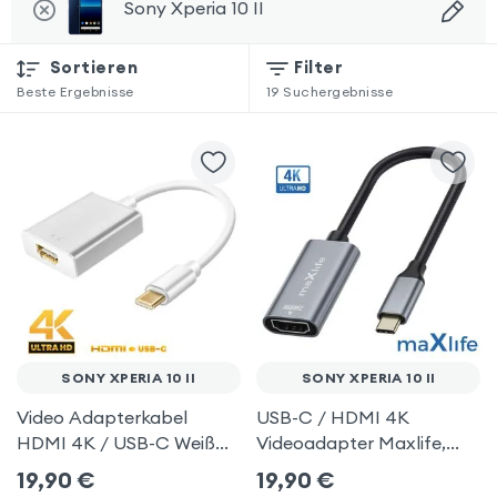
Sony Xperia 10 II
Sortieren
Filter
Beste Ergebnisse
19
Suchergebnisse
SONY XPERIA 10 II
SONY XPERIA 10 II
Video Adapterkabel
USB-C / HDMI 4K
HDMI 4K / USB-C Weiß
Videoadapter Maxlife,
für Sony Xperia 10 II
Grau für Sony Xperia 10 II
19,90
€
19,90
€