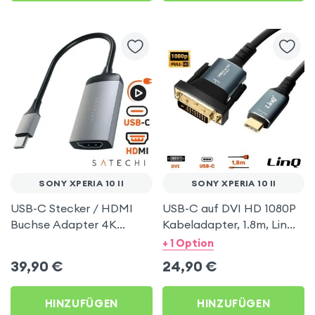
SONY XPERIA 10 II
SONY XPERIA 10 II
USB-C Stecker / HDMI
USB-C auf DVI HD 1080P
Buchse Adapter 4K
Kabeladapter, 1.8m, LinQ
Auflösung, Satechi – Grau
– Grau für Sony Xperia 10
+ 1 Option
für Sony Xperia 10 II
II
39,90
€
24,90
€
HINZUFÜGEN
HINZUFÜGEN