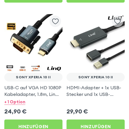
SONY XPERIA 10 II
SONY XPERIA 10 II
USB-C auf VGA HD 1080P
HDMI-Adapter + 1x USB-
Kabeladapter, 1.8m, LinQ
Stecker und 1x USB-
– Dunkelgrau für Sony
Buchse, LinQ – Grau für
+ 1 Option
Xperia 10 II
Sony Xperia 10 II
24,90
€
29,90
€
HINZUFÜGEN
HINZUFÜGEN