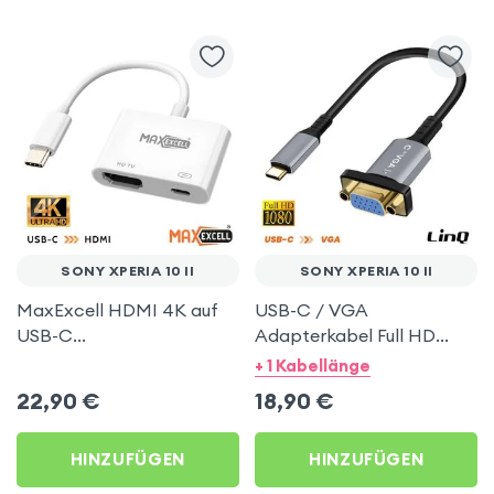
SONY XPERIA 10 II
SONY XPERIA 10 II
MaxExcell HDMI 4K auf
USB-C / VGA
USB-C
Adapterkabel Full HD
Videoadapterkabel für
1080p 20?cm – LinQ für
+ 1 Kabellänge
Sony Xperia 10 II
Sony Xperia 10 II
22,90
€
18,90
€
HINZUFÜGEN
HINZUFÜGEN