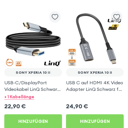
SONY XPERIA 10 II
SONY XPERIA 10 II
USB-C/DisplayPort
USB C auf HDMI 4K Video
Videokabel LinQ Schwarz
Adapter LinQ Schwarz für
1.8m für Sony Xperia 10 II
Sony Xperia 10 II
+ 1 Kabellänge
22,90
€
24,90
€
HINZUFÜGEN
HINZUFÜGEN