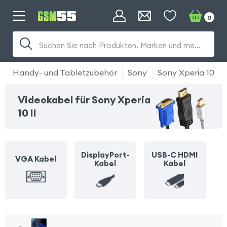
0
Suchen Sie nach Produkten, Marken und mehr...
Handy- und Tabletzubehör
Sony
Sony Xperia 10 2
Videokabel für Sony Xperia
10 II
DisplayPort-
USB-C HDMI
VGA Kabel
Kabel
Kabel