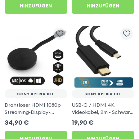
HINZUFÜGEN
HINZUFÜGEN
SONY XPERIA 10 II
SONY XPERIA 10 II
Drahtloser HDMI 1080p
USB-C / HDMI 4K
Streaming-Display-
Videokabel, 2m - Schwarz
Dongle, TV-Video-
für Sony Xperia 10 II
34,90
€
19,90
€
Empfänger (Miracast,
AirPlay, DLNA-
HINZUFÜGEN
HINZUFÜGEN