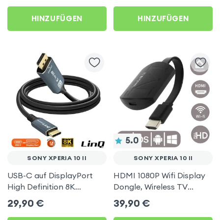
HINZUFÜGEN
HINZUFÜGEN
5.0
SONY XPERIA 10 II
SONY XPERIA 10 II
USB-C auf DisplayPort
HDMI 1080P Wifi Display
High Definition 8K
Dongle, Wireless TV
Videokabel, 1.8m, LinQ für
Display Adapter für Sony
29,90
€
39,90
€
Sony Xperia 10 II
Xperia 10 II