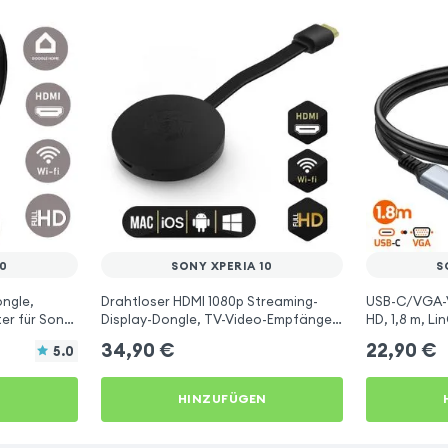
10
SONY XPERIA 10
S
ongle,
Drahtloser HDMI 1080p Streaming-
USB-C/VGA-Vi
er für Sony
Display-Dongle, TV-Video-Empfänger
HD, 1,8 m, Li
(Miracast, AirPlay, DLNA-kompatibel)
34,90
€
22,90
€
5.0
für Sony Xperia 10
N
HINZUFÜGEN