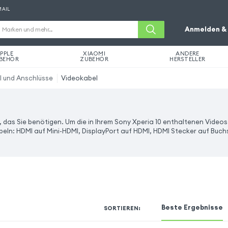
MAIL
Anmelden & 
PPLE
XIAOMI
ANDERE
BEHÖR
ZUBEHÖR
HERSTELLER
l und Anschlüsse
Videokabel
 das Sie benötigen. Um die in Ihrem Sony Xperia 10 enthaltenen Video
beln: HDMI auf Mini-HDMI, DisplayPort auf HDMI, HDMI Stecker auf Buch
Beste Ergebnisse
SORTIEREN
: