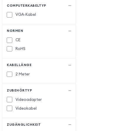
COMPUTERKABELTYP
VGA-Kabel
NORMEN
CE
RoHS
KABELLÄNGE
2 Meter
ZUBEHÖRTYP
Videoadapter
Videokabel
ZUGÄNGLICHKEIT