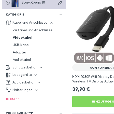
Sony Xperia 10
KATEGORIE
Kabel und Anschlüsse
Zu Kabel und Anschlüsse
Videokabel
USB-Kabel
Adapter
Audiokabel
Schutzzubehör
SONY XPERIA 
Ladegeräte
HDMI 1080P Wifi Display D
Wireless TV Display Adapt
Audiozubehör
Xperia 10
39,90
€
Halterungen
10
Mehr
HINZUFÜGE
VIDEO KABELTYP