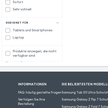
Sofort
Sehr schnell
GEEIGNET FÜR
Tablets und Smartphones
Laptop
Produkte anzeigen, die nicht
verfügbar sind
INFORMATIONEN
DIE BELIEBTESTEN MODELL
FAQ: häufig gestellte Fragen
Samsung Tab S11 Ultra Schutzh
Verfolgen Sie Ihre
Samsung Galaxy Z Flip 7 Schut
Bestellung
Samsung Galaxy Z Fold 7 Schu