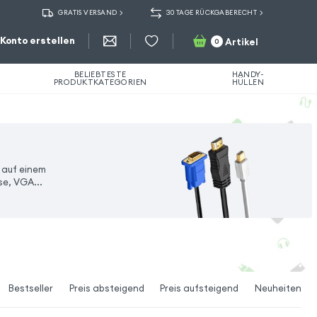
GRATIS VERSAND
30 TAGE RÜCKGABERECHT
Konto erstellen
Artikel
0
BELIEBTESTE
HANDY-
PRODUKTKATEGORIEN
HÜLLEN
s auf einem
se, VGA...
Bestseller
Preis absteigend
Preis aufsteigend
Neuheiten