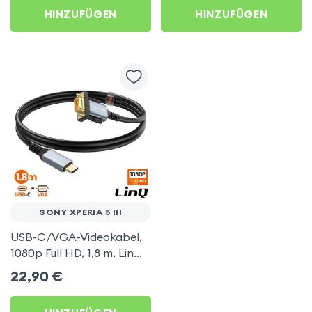
AirPlay, DLNA-
HINZUFÜGEN
HINZUFÜGEN
kompatibel) für Sony
Xperia 5 III
SONY XPERIA 5 III
USB-C/VGA-Videokabel,
1080p Full HD, 1,8 m, LinQ
für Sony Xperia 5 III
22,90
€