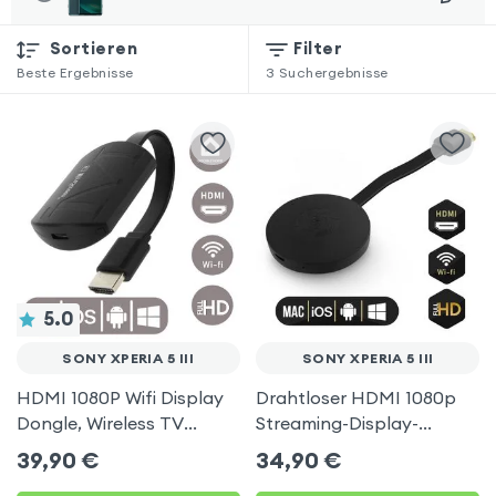
Sortieren
Filter
Beste Ergebnisse
3
Suchergebnisse
5.0
SONY XPERIA 5 III
SONY XPERIA 5 III
HDMI 1080P Wifi Display
Drahtloser HDMI 1080p
Dongle, Wireless TV
Streaming-Display-
Display Adapter für Sony
Dongle, TV-Video-
39,90
€
34,90
€
Xperia 5 III
Empfänger (Miracast,