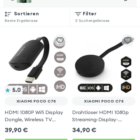
Sortieren
Filter
Beste Ergebnisse
3
Suchergebnisse
5.0
XIAOMI POCO C75
XIAOMI POCO C75
HDMI 1080P Wifi Display
Drahtloser HDMI 1080p
Dongle, Wireless TV
Streaming-Display-
Display Adapter für
Dongle, TV-Video-
39,90
€
34,90
€
Xiaomi Poco C75
Empfänger (Miracast,