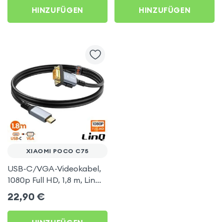
AirPlay, DLNA-
HINZUFÜGEN
HINZUFÜGEN
kompatibel) für Xiaomi
Poco C75
XIAOMI POCO C75
USB-C/VGA-Videokabel,
1080p Full HD, 1,8 m, LinQ
für Xiaomi Poco C75
22,90
€