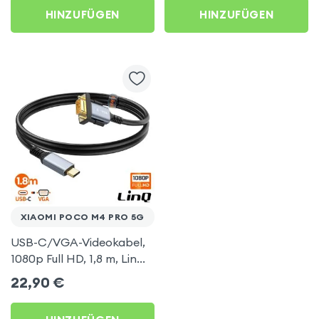
AirPlay, DLNA-
HINZUFÜGEN
HINZUFÜGEN
kompatibel) für Xiaomi
Poco M4 Pro 5G
XIAOMI POCO M4 PRO 5G
USB-C/VGA-Videokabel,
1080p Full HD, 1,8 m, LinQ
für Xiaomi Poco M4 Pro
22,90
€
5G