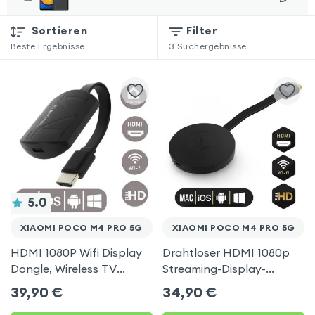
Sortieren
Filter
Beste Ergebnisse
3
Suchergebnisse
5.0
XIAOMI POCO M4 PRO 5G
XIAOMI POCO M4 PRO 5G
HDMI 1080P Wifi Display
Drahtloser HDMI 1080p
Dongle, Wireless TV
Streaming-Display-
Display Adapter für
Dongle, TV-Video-
39,90
€
34,90
€
Xiaomi Poco M4 Pro 5G
Empfänger (Miracast,