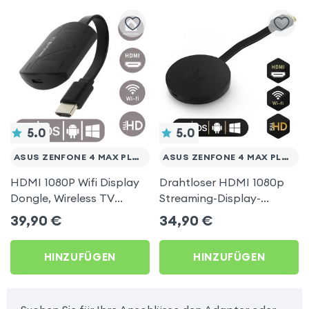
5.0
5.0
ASUS ZENFONE 4 MAX PLUS ZC554KL
ASUS ZENFONE 4 MAX PLUS ZC554KL
HDMI 1080P Wifi Display
Drahtloser HDMI 1080p
Dongle, Wireless TV
Streaming-Display-
Display Adapter für Asus
Dongle, TV-Video-
39,90
€
34,90
€
Zenfone 4 Max Plus
Empfänger (Miracast,
ZC554KL
AirPlay, DLNA-
HINZUFÜGEN
HINZUFÜGEN
kompatibel) für Asus
Zenfone 4 Max Plus
ZC554KL