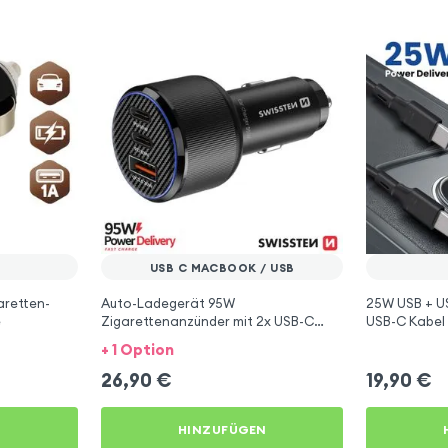
USB C MACBOOK / USB
aretten-
Auto-Ladegerät 95W
25W USB + U
e
Zigarettenanzünder mit 2x USB-C
USB-C Kabel 
Power Delivery + USB 3.0 - Swissten
+ 1 Option
26,90
€
19,90
€
N
HINZUFÜGEN