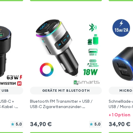
 USB
GERÄTE MIT BLUETOOTH
MICRO-
USB-C +
Bluetooth FM Transmitter + USB /
Schnelllade-
C-Kabel -
USB-C Zigarettenanzünder-
USB / Micro-
Ladegerät, 4Smarts – Schwarz
Samsung - S
+ 1 Option
34,90
€
34,90
€
5.0
5.0