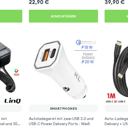
22,90
€
39,90
€
N
HINZUFÜGEN
SMARTPHONES
 mit
Autoladegerät mit zwei USB 3.0 und
Auto-Ladege
bel und 30W-
USB-C Power Delivery Ports - Weiß
Delivery + U