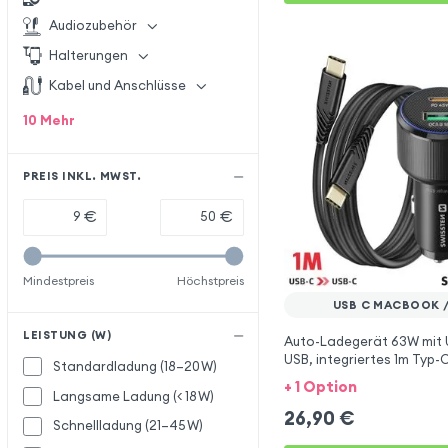
Audiozubehör
Halterungen
Kabel und Anschlüsse
10
Mehr
PREIS INKL. MWST.
€
€
Mindestpreis
Höchstpreis
USB C MACBOOK /
LEISTUNG (W)
Auto-Ladegerät 63W mit 
USB, integriertes 1m Typ-
Standardladung (18–20 W)
Swissten
+ 1 Option
Langsame Ladung (< 18 W)
26,90
€
Schnellladung (21–45 W)