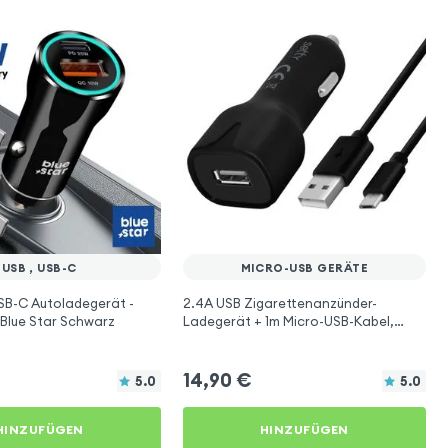
USB , USB-C
MICRO-USB GERÄTE
SB-C Autoladegerät -
2.4A USB Zigarettenanzünder-
Blue Star Schwarz
Ladegerät + 1m Micro-USB-Kabel,
Setty – Schwarz
14,90
€
5.0
5.0
HINZUFÜGEN
HINZUFÜGEN