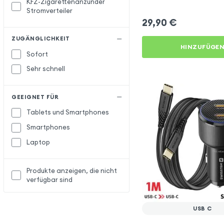
KFZ-Zigarettenanzünder
Autoladegerät - LinQ
Stromverteiler
29,90
€
ZUGÄNGLICHKEIT
HINZUFÜGE
Sofort
Sehr schnell
GEEIGNET FÜR
Tablets und Smartphones
Smartphones
Laptop
Produkte anzeigen, die nicht
verfügbar sind
USB C