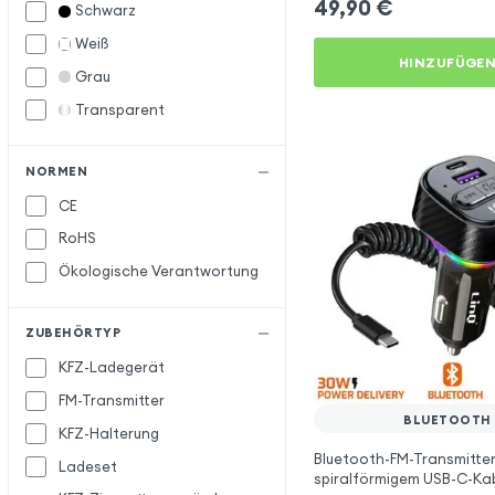
49,90
€
Schwarz
Blue Star
Weiß
HINZUFÜGE
Bwoo
Grau
Forever
F
Transparent
Inkax
I
Muvit
M
NORMEN
CE
Samsung
S
RoHS
Satechi
Ökologische Verantwortung
Setty
X-Level
X
ZUBEHÖRTYP
XO
KFZ-Ladegerät
FM-Transmitter
BLUETOOTH
KFZ-Halterung
Bluetooth-FM-Transmitter
Ladeset
spiralförmigem USB-C-Ka