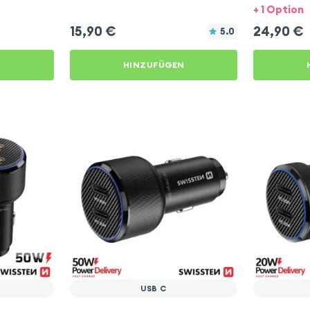
+ 1 Option
15,90
€
24,90
€
5.0
N
HINZUFÜGEN
USB C