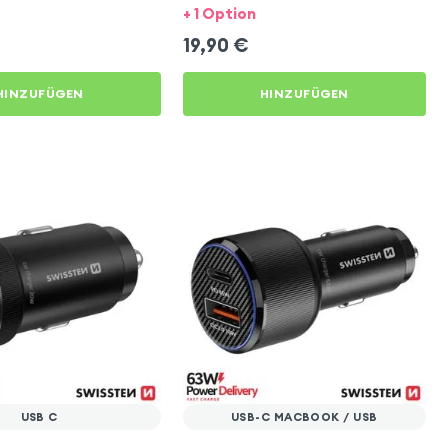
+ 1 Option
19,90
€
HINZUFÜGEN
HINZUFÜGEN
USB C
USB-C MACBOOK / USB