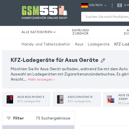
DEUTSCH
E-
SAMSUNG
A
ALLE KATEGORIEN
ZUBEHÖR
ZU
Handy- und Tabletzubehör
Asus
Ladegeräte
KFZ-La
KFZ-Ladegeräte für Asus Geräte
Möchten Sie Ihr Asus Gerät aufladen, während Sie mit dem Auto u
Auswahl an Ladegeräten mit Zigarettenanzünderbuchse. Es gibt 
Anschl...
Mehr anzeigen
>
ASUS Z
ASUS ROG PHONE 5
ASUS ZENFONE 10
Z300M
KFZ-Ladegeräte
KFZ-Ladegeräte
KFZ-La
Filter
75
Suchergebnisse