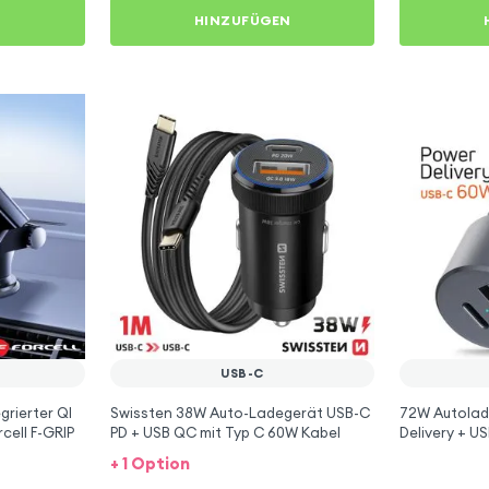
N
HINZUFÜGEN
USB-C
grierter QI
Swissten 38W Auto-Ladegerät USB-C
72W Autolad
cell F-GRIP
PD + USB QC mit Typ C 60W Kabel
Delivery + U
+ 1 Option