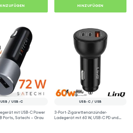
HINZUFÜGEN
HINZUFÜGEN
USB / USB-C
USB-C / USB
egerät mit USB-C Power
3-Port-Zigarettenanzünder-
SB Ports, Satechi – Grau
Ladegerät mit 60 W, USB-C PD und
USB QC 3.0 - LinQ