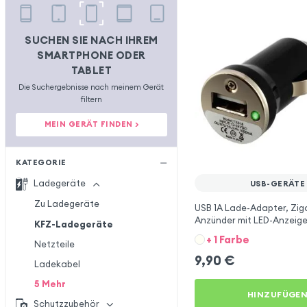
SUCHEN SIE NACH IHREM
SMARTPHONE ODER
TABLET
Die Suchergebnisse nach meinem Gerät
filtern
MEIN GERÄT FINDEN >
KATEGORIE
Ladegeräte
USB-GERÄTE
Zu Ladegeräte
USB 1A Lade-Adapter, Zig
Anzünder mit LED-Anzeig
KFZ-Ladegeräte
+ 1 Farbe
Netzteile
9,90
€
Ladekabel
5
Mehr
HINZUFÜGE
Schutzzubehör