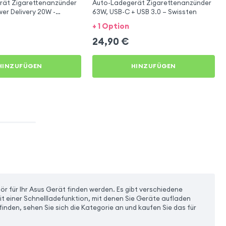
rät Zigarettenanzünder
Auto-Ladegerät Zigarettenanzünder
er Delivery 20W -
63W, USB-C + USB 3.0 – Swissten
+ 1 Option
24,90
€
HINZUFÜGEN
HINZUFÜGEN
r für Ihr Asus Gerät finden werden. Es gibt verschiedene
it einer Schnellladefunktion, mit denen Sie Geräte aufladen
finden, sehen Sie sich die Kategorie an und kaufen Sie das für