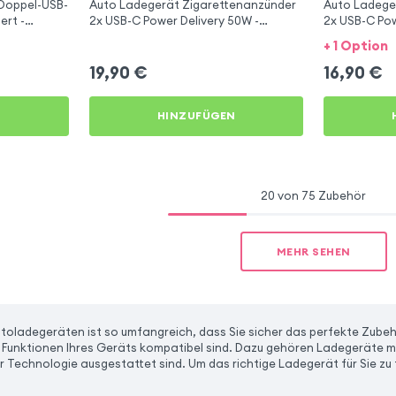
Doppel-USB-
Auto Ladegerät Zigarettenanzünder
Auto Ladege
ert -
2x USB-C Power Delivery 50W -
2x USB-C Pow
Swissten
Swissten
+ 1 Option
19,90
€
16,90
€
N
HINZUFÜGEN
20 von 75 Zubehör
MEHR SEHEN
oladegeräten ist so umfangreich, dass Sie sicher das perfekte Zubehö
en Funktionen Ihres Geräts kompatibel sind. Dazu gehören Ladegeräte m
r Technologie ausgestattet sind. Um das richtige Ladegerät für Sie zu 