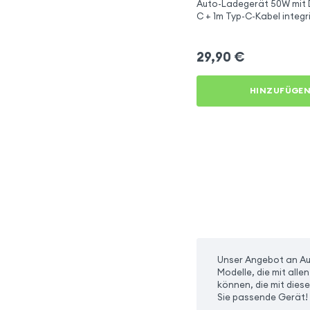
Auto-Ladegerät 50W mit 
C + 1m Typ-C-Kabel integri
Swissten
29,90
€
HINZUFÜGE
Unser Angebot an Aut
Modelle, die mit all
können, die mit diese
Sie passende Gerät!