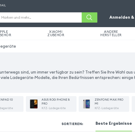
MAIL
Anmelden & 
PPLE
XIAOMI
ANDERE
BEHÖR
ZUBEHÖR
HERSTELLER
degeräte
nterwegs sind, um immer verfügbar zu sein? Treffen Sie Ihre Wahl aus 
viele Ladegeräte-Modelle, die Ihren Bedürfnissen entsprechen: einige
ENPAD 10
ASUS ROG PHONE 8
ZENFONE MAX PRO
PRO
M1
degeräte
KFZ-Ladegeräte
KFZ-Ladegeräte
Beste Ergebnisse
SORTIEREN
: