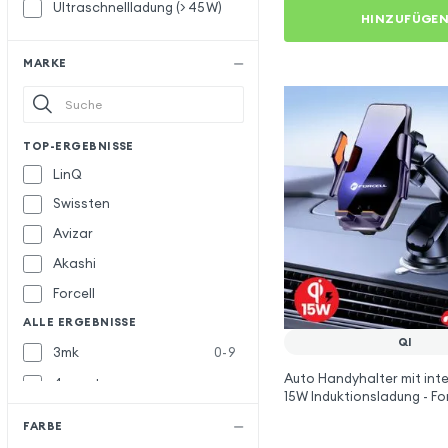
Ultraschnellladung (> 45 W)
HINZUFÜGE
MARKE
TOP-ERGEBNISSE
LinQ
Swissten
Avizar
Akashi
Forcell
ALLE ERGEBNISSE
QI
3mk
0-9
Auto Handyhalter mit inte
4smarts
15W Induktionsladung - For
Baseus
B
FARBE
Belkin