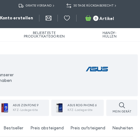
GRATIS VERSAND
30 TAGE RÜCKGABERECHT
Konto erstellen
Artikel
0
BELIEBTESTE
HANDY-
PRODUKTKATEGORIEN
HÜLLEN
unserer
 haben
ASUS ZENFONE 9
ASUS ROG PHONE 6
KFZ-Ladegeräte
KFZ-Ladegeräte
MEIN GERÄT
Bestseller
Preis absteigend
Preis aufsteigend
Neuheiten