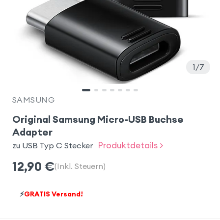
1
7
SAMSUNG
Original Samsung Micro-USB Buchse
Adapter
Produktdetails >
zu USB Typ C Stecker
12,90
€
(Inkl. Steuern)
⚡
GRATIS Versand!