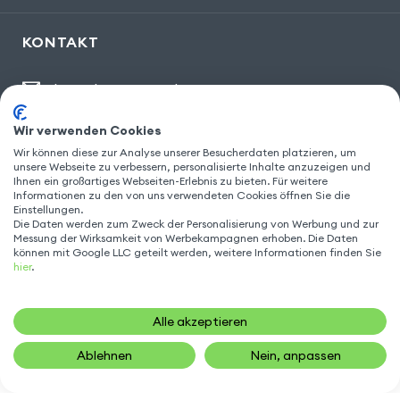
KONTAKT
kontakt@gsm55.de
30, bis rue Girard
,
93100 Montreuil
Wir verwenden Cookies
Wir können diese zur Analyse unserer Besucherdaten platzieren, um
unsere Webseite zu verbessern, personalisierte Inhalte anzuzeigen und
Ihnen ein großartiges Webseiten-Erlebnis zu bieten. Für weitere
FOLGEN SIE UNS
Informationen zu den von uns verwendeten Cookies öffnen Sie die
Einstellungen.
Die Daten werden zum Zweck der Personalisierung von Werbung und zur
Messung der Wirksamkeit von Werbekampagnen erhoben. Die Daten
können mit Google LLC geteilt werden, weitere Informationen finden Sie
hier
.
Alle akzeptieren
Ablehnen
Nein, anpassen
12,90
€
IN DEN WARENKORB