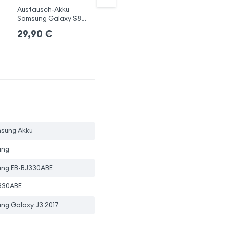
Austausch-Akku
3300mAh Austausch-
40
Samsung Galaxy S8
Akku Galaxy Note 8
Ak
Plus
+ 
29,90
€
39,90
€
3
msung Akku
ung
ng EB-BJ330ABE
330ABE
ng Galaxy J3 2017