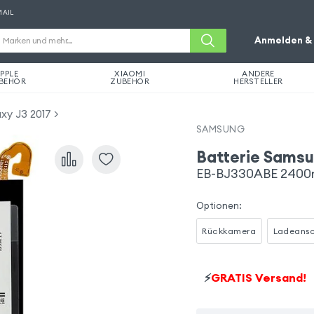
MAIL
Anmelden & 
PPLE
XIAOMI
ANDERE
BEHÖR
ZUBEHÖR
HERSTELLER
xy J3 2017
SAMSUNG
Batterie Samsu
EB-BJ330ABE 240
Optionen
:
Rückkamera
Ladeansc
⚡
GRATIS Versand!