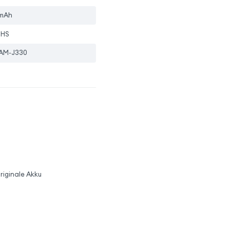
mAh
oHS
AM-J330
riginale Akku