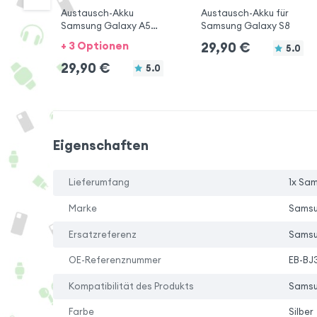
Austausch-Akku
Austausch-Akku für
Samsung Galaxy A5
Samsung Galaxy S8
2017
+ 3 Optionen
29,90
€
5.0
29,90
€
5.0
Eigenschaften
Lieferumfang
1x Sa
Marke
Sams
Ersatzreferenz
Samsu
OE-Referenznummer
EB-BJ
Kompatibilität des Produkts
Samsu
Farbe
Silber