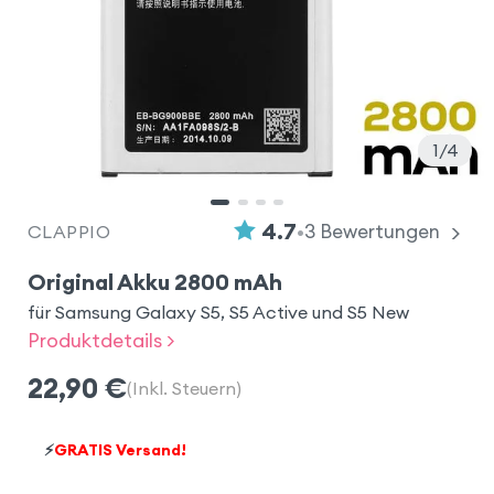
1
4
•
4.7
3
Bewertungen
CLAPPIO
Original Akku 2800 mAh
für Samsung Galaxy S5, S5 Active und S5 New
Produktdetails >
22,90
€
(Inkl. Steuern)
⚡
GRATIS Versand!