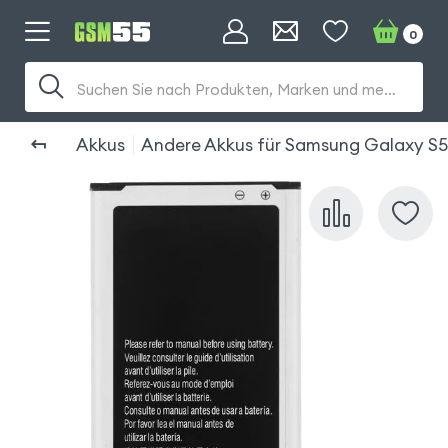
0
Suchen Sie nach Produkten, Marken und mehr...
Akkus
Andere Akkus für Samsung Galaxy S