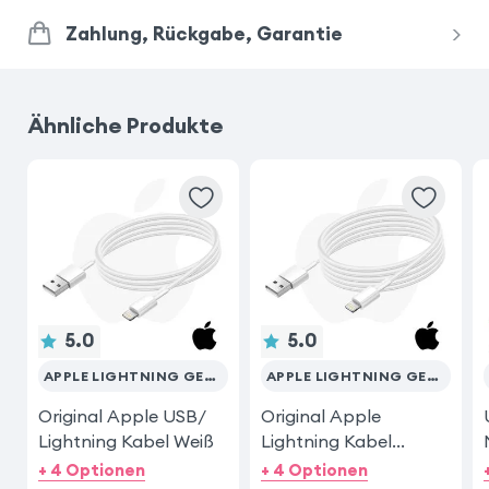
Zahlung, Rückgabe, Garantie
Ähnliche Produkte
5.0
5.0
APPLE LIGHTNING GERÄTE
APPLE LIGHTNING GERÄTE
Original Apple USB/
Original Apple
Lightning Kabel Weiß
Lightning Kabel
MD819ZM/A
+ 4 Optionen
+ 4 Optionen