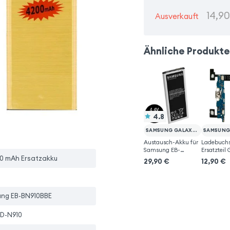
14,9
Ausverkauft
Ähnliche Produkt
4.8
SAMSUNG GALAXY NOTE 4
Austausch-Akku für
Ladebuch
Samsung EB-
Ersatzteil
BN910BBE
Note 4
00 mAh Ersatzakku
29,90
€
12,90
€
ng EB-BN910BBE
D-N910