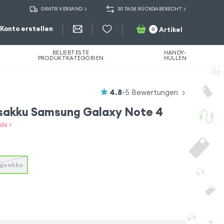
GRATIS VERSAND
30 TAGE RÜCKGABERECHT
Konto erstellen
Artikel
0
BELIEBTESTE
HANDY-
PRODUKTKATEGORIEN
HÜLLEN
4.8
•
5
Bewertungen
sakku Samsung Galaxy Note 4
ls >
ngsakku