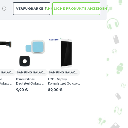
0
€
VERFÜGBARKEIT
ÄHNLICHE PRODUKTE ANZEIGEN
e
SAMSUNG GALAXY NOTE 4
SAMSUNG GALAXY NOTE 4
SAMSUNG GALAXY NOTE 4
se
Kameralinse
LCD-Display
 Galaxy
Ersatzteil Galaxy
Komplettset Galaxy
Note 4
Note 4
9,90
€
89,00
€