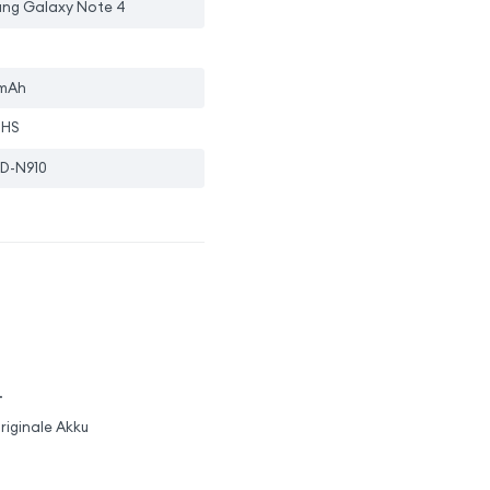
ng Galaxy Note 4
mAh
oHS
D-N910
.
riginale Akku