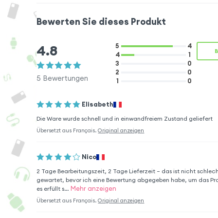
beschädigten Akku, dann funktioniert
Ihr Smartphone wie am ersten Tag.
Bewerten Sie dieses Produkt
Dieser Akku garantiert die gleiche
4.8
5
4
4
1
Leistung wie der originale Samsung
3
0
2
0
Galaxy Note 4 Akku. Auf diese Weise
5
Bewertungen
1
0
haben Sie die Möglichkeit alle
Funktionen Ihres Smartphones irgendwo
Elisabeth
zu benutzen.
Die Ware wurde schnell und in einwandfreiem Zustand geliefert
Übersetzt aus
Français
.
Original anzeigen
Nico
2 Tage Bearbeitungszeit, 2 Tage Lieferzeit – das ist nicht schlec
gewartet, bevor ich eine Bewertung abgegeben habe, um das Prod
Mehr anzeigen
es erfüllt s...
Übersetzt aus
Français
.
Original anzeigen