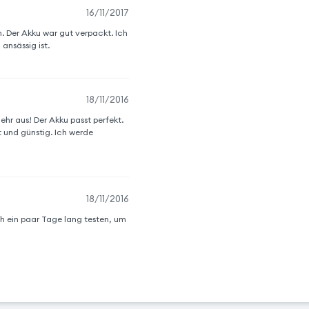
16/11/2017
. Der Akku war gut verpackt. Ich
ansässig ist.
18/11/2016
ehr aus! Der Akku passt perfekt.
t und günstig. Ich werde
18/11/2016
ch ein paar Tage lang testen, um