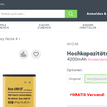
MAIL
Anmelden & 
PPLE
XIAOMI
ANDERE
BEHÖR
ZUBEHÖR
HERSTELLER
axy Note 4
AVIZAR
Hochkapazität
4200mAh
Produktdetai
Optionen
:
Original
Hochleistu
⚡
GRATIS Versand!