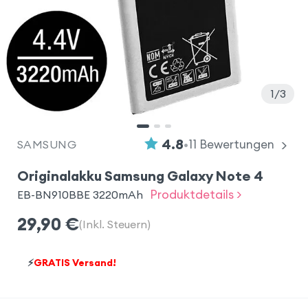
1
3
•
4.8
11
Bewertungen
SAMSUNG
Originalakku Samsung Galaxy Note 4
Produktdetails >
EB-BN910BBE 3220mAh
29,90
€
(Inkl. Steuern)
⚡
GRATIS Versand!