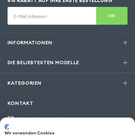
5% RABATT AUF IHRE ERSTE BESTELLUNG
OK
E-Mail Adresse
*
INFORMATIONEN
DIE BELIEBTESTEN MODELLE
KATEGORIEN
KONTAKT
kontakt@gsm55.de
30, bis rue Girard
,
93100 Montreuil
Wir verwenden Cookies