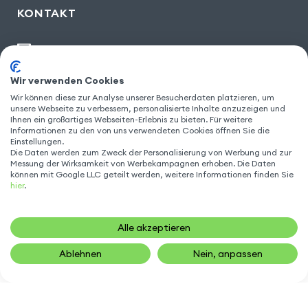
KONTAKT
kontakt@gsm55.de
30, bis rue Girard
,
93100 Montreuil
Wir verwenden Cookies
Wir können diese zur Analyse unserer Besucherdaten platzieren, um
unsere Webseite zu verbessern, personalisierte Inhalte anzuzeigen und
Ihnen ein großartiges Webseiten-Erlebnis zu bieten. Für weitere
Informationen zu den von uns verwendeten Cookies öffnen Sie die
FOLGEN SIE UNS
Einstellungen.
Die Daten werden zum Zweck der Personalisierung von Werbung und zur
Messung der Wirksamkeit von Werbekampagnen erhoben. Die Daten
können mit Google LLC geteilt werden, weitere Informationen finden Sie
hier
.
Alle akzeptieren
Ablehnen
Nein, anpassen
24,90
€
IN DEN WARENKORB
Gsm55.com ©Alle Rechte vorbehalten