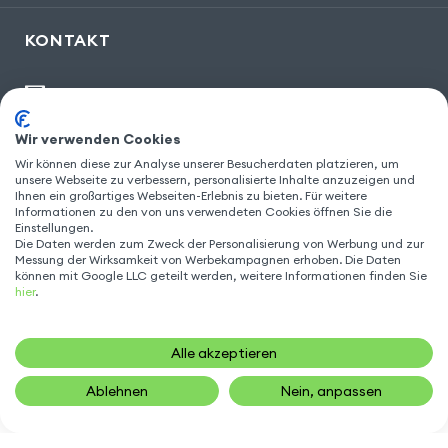
KONTAKT
kontakt@gsm55.de
30, bis rue Girard
,
93100 Montreuil
Wir verwenden Cookies
Wir können diese zur Analyse unserer Besucherdaten platzieren, um
unsere Webseite zu verbessern, personalisierte Inhalte anzuzeigen und
Ihnen ein großartiges Webseiten-Erlebnis zu bieten. Für weitere
FOLGEN SIE UNS
Informationen zu den von uns verwendeten Cookies öffnen Sie die
Einstellungen.
Die Daten werden zum Zweck der Personalisierung von Werbung und zur
Messung der Wirksamkeit von Werbekampagnen erhoben. Die Daten
können mit Google LLC geteilt werden, weitere Informationen finden Sie
hier
.
Alle akzeptieren
Ablehnen
Nein, anpassen
22,90
€
IN DEN WARENKORB