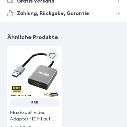
Gratis Versand
Zahlung, Rückgabe, Garantie
Ähnliche Produkte
USB
MaxExcell Video
Adapter HDMI auf
USB