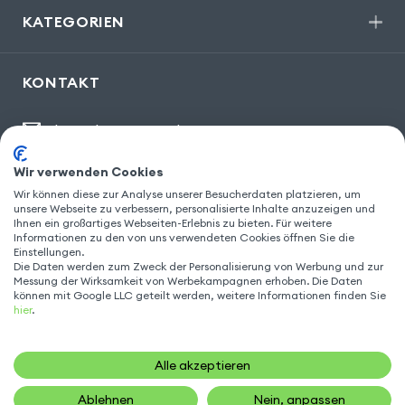
KATEGORIEN
KONTAKT
kontakt@gsm55.de
30, bis rue Girard
,
93100 Montreuil
Wir verwenden Cookies
Wir können diese zur Analyse unserer Besucherdaten platzieren, um
unsere Webseite zu verbessern, personalisierte Inhalte anzuzeigen und
Ihnen ein großartiges Webseiten-Erlebnis zu bieten. Für weitere
FOLGEN SIE UNS
Informationen zu den von uns verwendeten Cookies öffnen Sie die
Einstellungen.
Die Daten werden zum Zweck der Personalisierung von Werbung und zur
Messung der Wirksamkeit von Werbekampagnen erhoben. Die Daten
können mit Google LLC geteilt werden, weitere Informationen finden Sie
hier
.
Alle akzeptieren
Ablehnen
Nein, anpassen
26,90
€
IN DEN WARENKORB