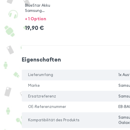
BlueStar Akku
Samsung
A20/A30/A30s/A50
+ 1 Option
19,90
€
Eigenschaften
Lieferumfang
1x Au
Marke
Sams
Ersatzreferenz
Samsu
OE-Referenznummer
EB-BA
Samsu
Kompatibilität des Produkts
Galax