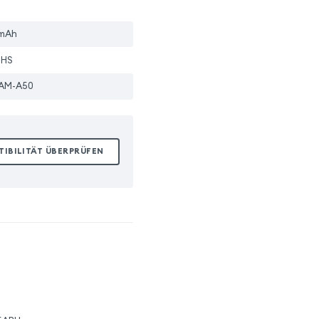
mAh
oHS
AM-A50
TIBILITÄT ÜBERPRÜFEN