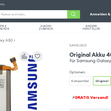
MAIL
Anmelden & 
PPLE
XIAOMI
ANDERE
BEHÖR
ZUBEHÖR
HERSTELLER
axy A50
SAMSUNG
Original Akku 
für Samsung Galaxy
Optionen
:
Kompatibel
Original
⚡
GRATIS Versand!