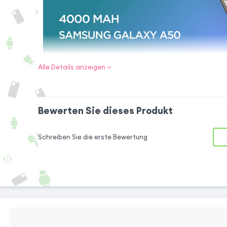
Alle Details anzeigen
Hauchen Sie Ihrem Smartpho
Bewerten Sie dieses Produkt
ein!
Schreiben Sie die erste Bewertung