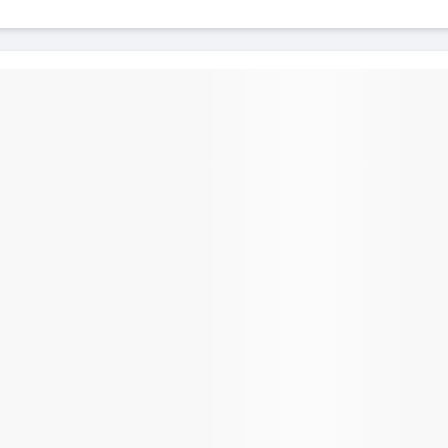
rladung
 Akku
ach höchsten
tandards hergestellt
m Hochleistungsakku
 die Möglichkeit alle
nen Ihres Gerätes
zu benutzen (Spiele,
s, Kamera, usw.). Keine
er Akku schützt Ihr
or Überladung und
g.
haften