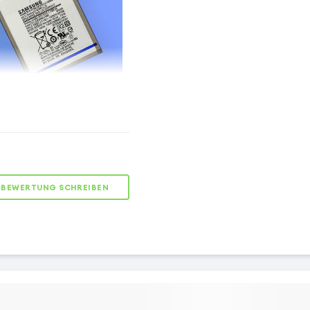
ne neues Leben
BEWERTUNG SCHREIBEN