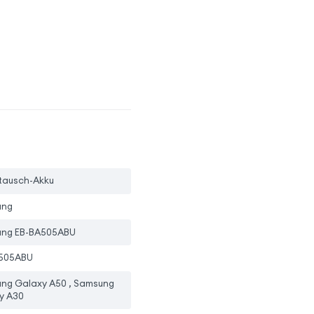
stausch-Akku
ung
ng EB-BA505ABU
505ABU
ng Galaxy A50 , Samsung
y A30