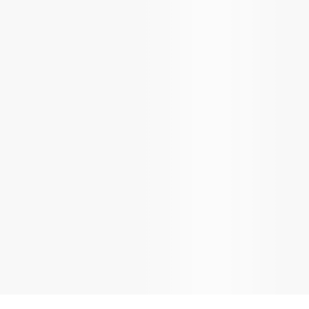
nötigen
atzakku
stausch-
Samsung
ie im
hädigten
t wie am
et eine
f diese
it alle
axy A50
 Musik,
ge, der