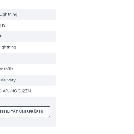
Lightning
oHS
r
lightning
enthüllt
delivery
C-APL-MQGJ2ZM
TIBILITÄT ÜBERPRÜFEN