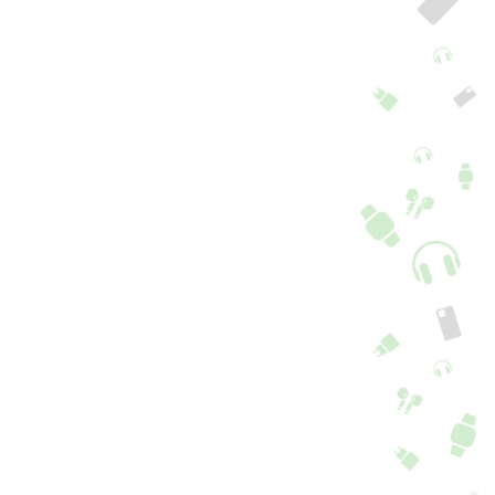
B-C auf Lightning-
USB-C auf Lightning
bel PDelivery
Kabel PDelivery
1 Kabellänge
+ 1 Kabellänge
8,90
€
21,90
€