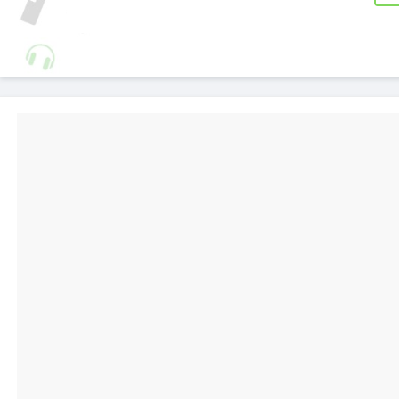
AUFLADEN
Dieses Kabel
verfügt über
die Power
Delivery-
Technologie
zum schnellen
Aufladen Ihres
kompatiblen
Geräts.
LIGHTNING
ANSCHLUSS
Lightning Anschluss zum
Dank eine
Aufladen all Ihrer Lightning-
Sie 
Geräte: iPhone, iPod, iPad.
Bewegungs
Ein einziges Kabel zum Laden und