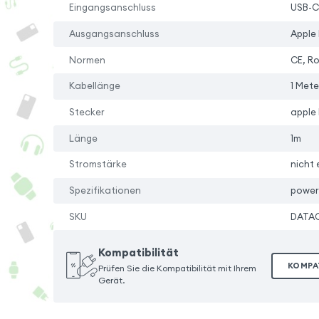
Eingangsanschluss
USB-C
Ausgangsanschluss
Apple 
Normen
CE, R
Kabellänge
1 Mete
Stecker
apple 
Länge
1m
Stromstärke
nicht 
Spezifikationen
power 
SKU
DATA
Kompatibilität
KOMPA
Prüfen Sie die Kompatibilität mit Ihrem
Gerät.