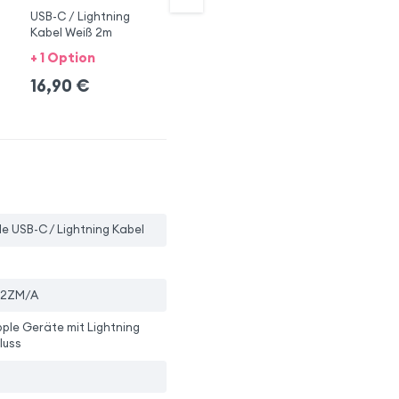
USB-C / Lightning
Kabel USB-C auf
US
Kabel Weiß 2m
Lightning Akashi
Ka
+ 1 Option
+ 1 Option
+ 
16,90
€
14,90
€
1
5.0
le USB-C / Lightning Kabel
2ZM/A
pple Geräte mit Lightning
luss