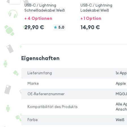
USB-C / Lightning
USB-C / Lightning
Schnellladekabel Weiß
Ladekabel Weiß
+ 4 Optionen
+ 1 Option
29,90
€
14,90
€
5.0
Eigenschaften
Lieferumfang
1x App
Marke
Apple
OE-Referenznummer
MQGJ
Alle A
Kompatibilität des Produkts
Ansch
Farbe
Weiß