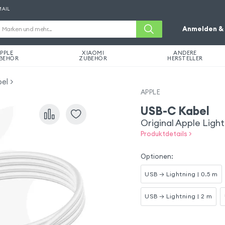
MAIL
Anmelden & 
PPLE
XIAOMI
ANDERE
BEHÖR
ZUBEHÖR
HERSTELLER
el
APPLE
USB-C Kabel
Original Apple Light
Produktdetails >
Optionen
:
USB → Lightning | 0.5 m
USB → Lightning | 2 m