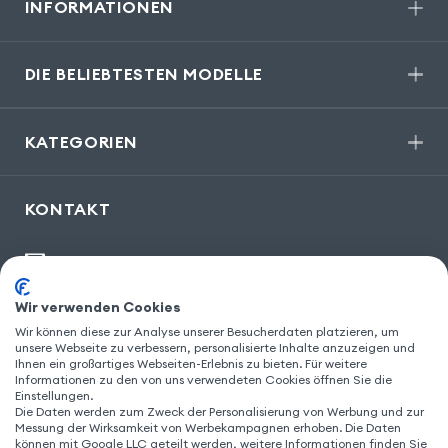
INFORMATIONEN
DIE BELIEBTESTEN MODELLE
KATEGORIEN
KONTAKT
kontakt@gsm55.de
30, bis rue Girard
,
93100 Montreuil
Wir verwenden Cookies
Wir können diese zur Analyse unserer Besucherdaten platzieren, um
unsere Webseite zu verbessern, personalisierte Inhalte anzuzeigen und
Ihnen ein großartiges Webseiten-Erlebnis zu bieten. Für weitere
Informationen zu den von uns verwendeten Cookies öffnen Sie die
FOLGEN SIE UNS
Einstellungen.
Die Daten werden zum Zweck der Personalisierung von Werbung und zur
Messung der Wirksamkeit von Werbekampagnen erhoben. Die Daten
können mit Google LLC geteilt werden, weitere Informationen finden Sie