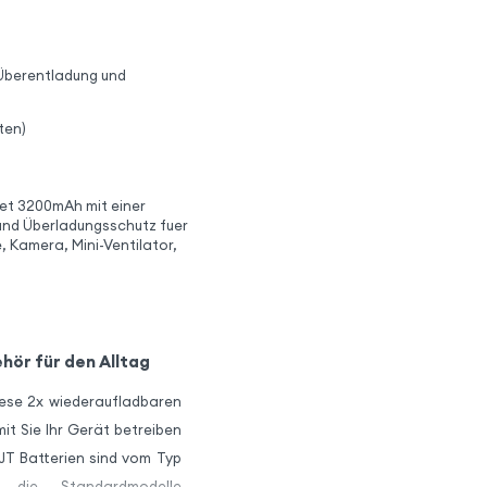
 Überentladung und
ten)
aet 3200mAh mit einer
und Überladungsschutz fuer
 Kamera, Mini-Ventilator,
hör für den Alltag
iese 2x wiederaufladbaren
it Sie Ihr Gerät betreiben
JT Batterien sind vom Typ
 die Standardmodelle