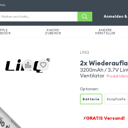
MAIL
Anmelden & 
PPLE
XIAOMI
ANDERE
BEHÖR
ZUBEHÖR
HERSTELLER
LINQ
2x Wiederaufla
3200mAh / 3.7V LinQ
Ventilator
Produktdeta
Optionen
:
Batterie
Knopfzelle
⚡
GRATIS Versand!