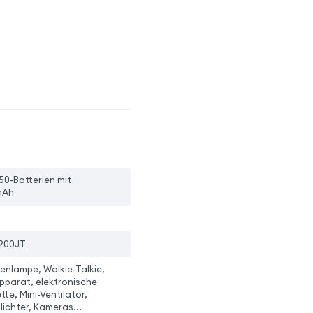
50-Batterien mit
mAh
200JT
enlampe, Walkie-Talkie,
pparat, elektronische
tte, Mini-Ventilator,
ichter, Kameras...