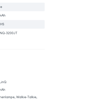
ge
mAh
oHS
LINQ-3200JT
 LinQ
0mAh
enlampe, Walkie-Talkie,