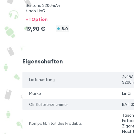
Batterie 3200mAh
flach LinQ
+ 1 Option
19,90
€
5.0
Eigenschaften
2x 186
Lieferumfang
3200
Marke
LinQ
OE-Referenznummer
BAT-3
Tasch
Fotoa
Kompatibilität des Produkts
Zigare
Nachtl