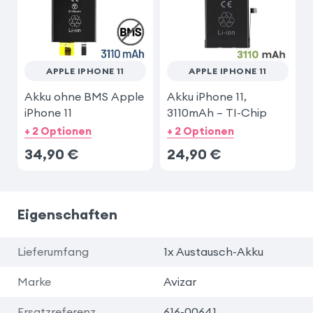
APPLE IPHONE 11
APPLE IPHONE 11
Akku ohne BMS Apple
Akku iPhone 11,
iPhone 11
3110mAh – TI-Chip
+ 2 Optionen
+ 2 Optionen
34,90
€
24,90
€
Eigenschaften
Lieferumfang
1x Austausch-Akku
Marke
Avizar
Ersatzreferenz
616-00641