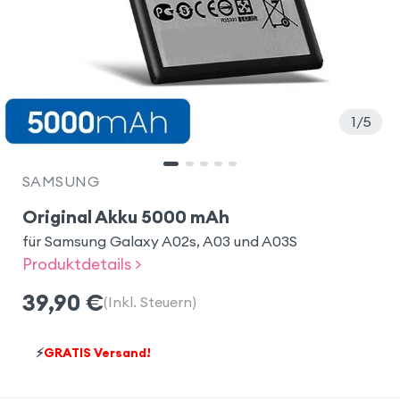
1
5
SAMSUNG
Original Akku 5000 mAh
für Samsung Galaxy A02s, A03 und A03S
Produktdetails >
39,90
€
(Inkl. Steuern)
⚡
GRATIS Versand!