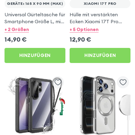
GERÄTE: 165 X 90 MM (MAX)
XIAOMI 17T PRO
Universal Gürteltasche für
Hülle mit verstärkten
Smartphone Größe L, mit
Ecken Xiaomi 17T Pro
Gürtelclip und
Transparent Mayaxess
+ 2 Größen
+ 5 Optionen
Gürtelschlaufe – Schwarz
Stoßfest
14,90
€
12,90
€
HINZUFÜGEN
HINZUFÜGEN