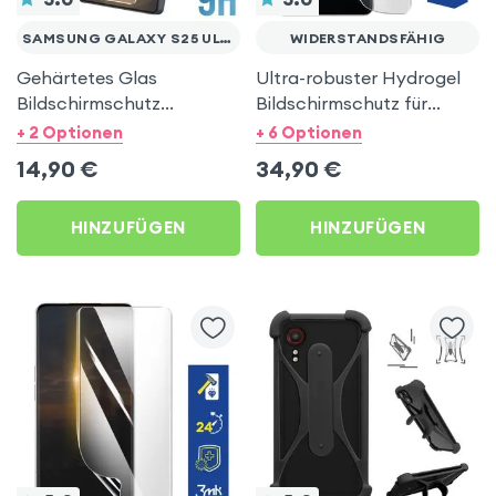
SAMSUNG GALAXY S25 ULTRA
WIDERSTANDSFÄHIG
Gehärtetes Glas
Ultra-robuster Hydrogel
Bildschirmschutz
Bildschirmschutz für
Abgerundet Transparent
Smartphones,
+ 2 Optionen
+ 6 Optionen
für Samsung Galaxy S25
Transparent – 3mk
14,90
€
34,90
€
Ultra
HINZUFÜGEN
HINZUFÜGEN