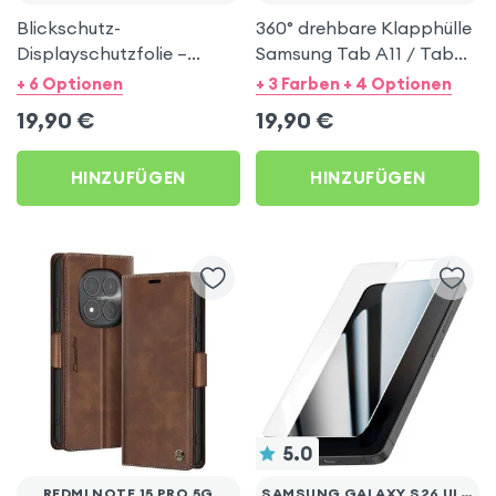
Blickschutz-
360° drehbare Klapphülle
Displayschutzfolie –
Samsung Tab A11 / Tab
Hydrogel-Folie Forcell
A9, Etui mit Standfunktion
+ 6 Optionen
+ 3 Farben + 4 Optionen
Flexible Privacy
– Rot
19,90
€
19,90
€
HINZUFÜGEN
HINZUFÜGEN
5.0
REDMI NOTE 15 PRO 5G
SAMSUNG GALAXY S26 ULTRA