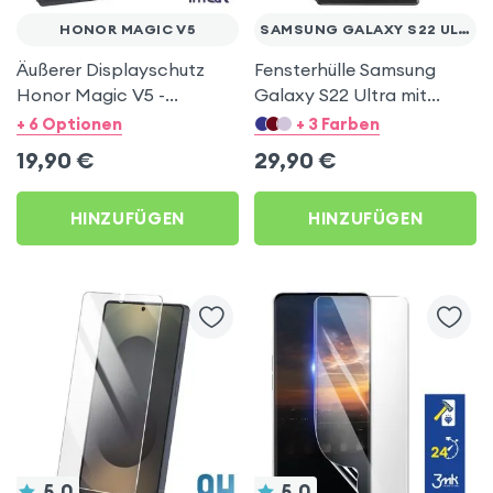
HONOR MAGIC V5
SAMSUNG GALAXY S22 ULTRA
Äußerer Displayschutz
Fensterhülle Samsung
Honor Magic V5 -
Galaxy S22 Ultra mit
Gehärtetes Glas
Kartenhalter - Schwarz
+ 6 Optionen
+ 3 Farben
Chromrand Schwarz Imak
19,90
€
29,90
€
HINZUFÜGEN
HINZUFÜGEN
5.0
5.0