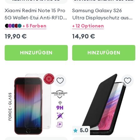
Xiaomi Redmi Note 15 Pro
Samsung Galaxy S26
5G Wallet-Etui Anti-RFID +
Ultra Displayschutz aus
Videoständer -
gehärtetem Glas -
+ 5 Farben
+ 12 Optionen
Dunkelbraun
Transparent
19,90
€
14,90
€
HINZUFÜGEN
HINZUFÜGEN
5.0