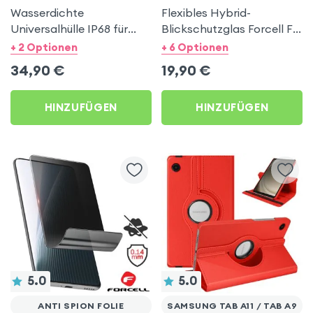
Wasserdichte
Flexibles Hybrid-
Universalhülle IP68 für
Blickschutzglas Forcell F-
Smartphones bis 7,5 Zoll
Protect Nano 7H für
+ 2 Optionen
+ 6 Optionen
Smartphone
34,90
€
19,90
€
HINZUFÜGEN
HINZUFÜGEN
5.0
5.0
ANTI SPION FOLIE
SAMSUNG TAB A11 / TAB A9