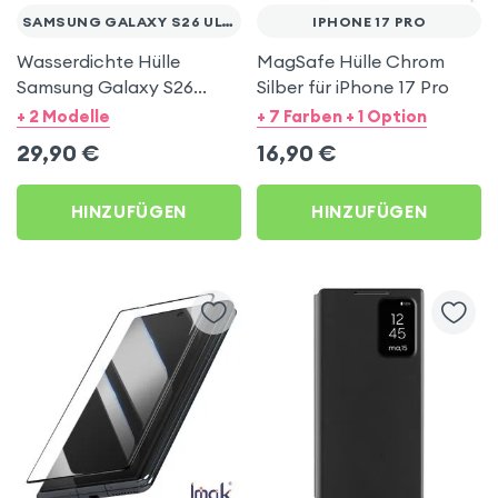
SAMSUNG GALAXY S26 ULTRA
IPHONE 17 PRO
Wasserdichte Hülle
MagSafe Hülle Chrom
Samsung Galaxy S26
Silber für iPhone 17 Pro
Ultra mit Handschlaufe -
+ 2 Modelle
+ 7 Farben + 1 Option
Redpepper schwarzer
29,90
€
16,90
€
Rand
HINZUFÜGEN
HINZUFÜGEN