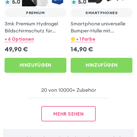
5.0
5.0
PREMIUM
SMARTPHONES
3mk Premium Hydrogel
Smartphone universelle
Bildschirmschutz für
Bumper-Hülle mit
Smartphone: Stoßfest +
intergriertem Ständer –
+ 6 Optionen
+ 1 Farbe
Antibakteriell +
Schwarz
49,90
€
14,90
€
Selbstregenerierend
HINZUFÜGEN
HINZUFÜGEN
20 von 10000+ Zubehör
MEHR SEHEN