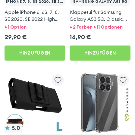
IPHONE 7, 8, SE 2020, SE 2022
SAMSUNG GALAXY A53 5G
Apple iPhone 6, 6S, 7, 8,
Klappetui für Samsung
SE 2020, SE 2022 High
Galaxy A53 5G, Classic
Resistance 9H+ gehärtete
Edition Hülle mit
+ 1 Option
+ 2 Farben + 11 Optionen
Displayfolie, Force Glass –
Magnetdeckel – Schwarz
29,90
€
16,90
€
Transparent
HINZUFÜGEN
HINZUFÜGEN
5.0