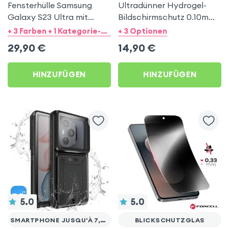
Fensterhülle Samsung
Ultradünner Hydrogel-
Galaxy S23 Ultra mit
Bildschirmschutz 0.10mm
Kartenhalter - Schwarz
für Smartphones, Moxie -
+ 3 Farben + 1 Kategorie-Kompatibilität
+ 3 Optionen
Transparent
29,90
€
14,90
€
HINZUFÜGEN
HINZUFÜGEN
5.0
5.0
SMARTPHONE JUSQU'À 7,5 POUCES
BLICKSCHUTZGLAS