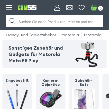
0
Suchen Sie nach Produkten, Marken und mehr...
Handy- und Tabletzubehör
Motorola
Motorola Mot
Sonstiges Zubehör und
Gadgets für Motorola
Moto E5 Play
Eingabestift
Kamera-
Zubehör-
e
Objektive
Sets