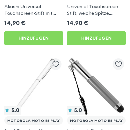
Akashi Universal-
Universal-Touchscreen-
Touchscreen-Stift mit
Stift, weiche Spitze,
Trageschlaufe - Schwarz
Integrierter Clip –
14,90
€
14,90
€
für Motorola Moto E5
Schwarz für Motorola
Play
Moto E5 Play
HINZUFÜGEN
HINZUFÜGEN
5.0
5.0
MOTOROLA MOTO E5 PLAY
MOTOROLA MOTO E5 PLAY