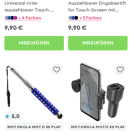
Universal roter
Ausziehbarer Eingabestift
ausziehbarer Touch-
für Touch-Screen mit
Screen Eingabestift mit
Stöpsel – Türkisblau für
+ 4 Farben
+ 3 Farben
Stöpsel für Motorola
Motorola Moto E5 Play
9,90
€
9,90
€
Moto E5 Play
HINZUFÜGEN
HINZUFÜGEN
5.0
MOTOROLA MOTO E5 PLAY
MOTOROLA MOTO E5 PLAY