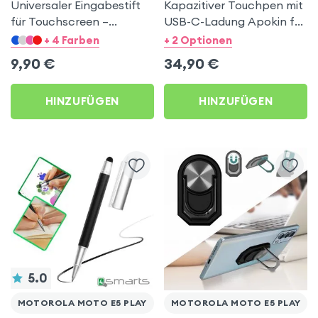
Universaler Eingabestift
Kapazitiver Touchpen mit
für Touchscreen –
USB-C-Ladung Apokin für
Schwarz für Motorola
Motorola Moto E5 Play
+ 4 Farben
+ 2 Optionen
Moto E5 Play
9,90
€
34,90
€
HINZUFÜGEN
HINZUFÜGEN
5.0
MOTOROLA MOTO E5 PLAY
MOTOROLA MOTO E5 PLAY