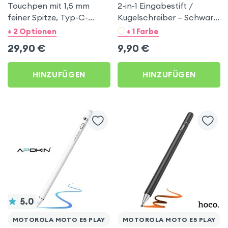
Touchpen mit 1,5 mm
2-in-1 Eingabestift /
feiner Spitze, Typ-C-
Kugelschreiber – Schwarz
Aufladung - Apokin für
für Motorola Moto E5
+ 2 Optionen
+ 1 Farbe
Motorola Moto E5 Play
Play
29,90
€
9,90
€
HINZUFÜGEN
HINZUFÜGEN
5.0
MOTOROLA MOTO E5 PLAY
MOTOROLA MOTO E5 PLAY