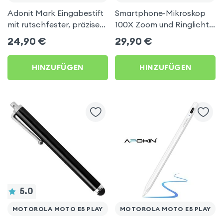
Adonit Mark Eingabestift
Smartphone-Mikroskop
mit rutschfester, präziser,
100X Zoom und Ringlicht
dicker Spitze – Schwarz
mit Schiebedeckel,
24,90
€
29,90
€
für Motorola Moto E5
30mAh - Schwarz für
Play
Motorola Moto E5 Play
HINZUFÜGEN
HINZUFÜGEN
5.0
MOTOROLA MOTO E5 PLAY
MOTOROLA MOTO E5 PLAY