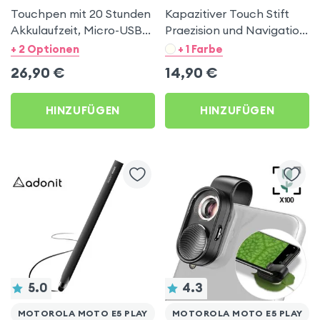
Touchpen mit 20 Stunden
Kapazitiver Touch Stift
Akkulaufzeit, Micro-USB-
Praezision und Navigation
Aufladung - Apokin Weiss
Hoco Schwarz für
+ 2 Optionen
+ 1 Farbe
für Motorola Moto E5
Motorola Moto E5 Play
26,90
€
14,90
€
Play
HINZUFÜGEN
HINZUFÜGEN
5.0
4.3
MOTOROLA MOTO E5 PLAY
MOTOROLA MOTO E5 PLAY