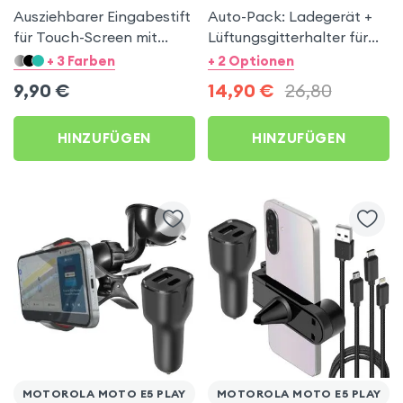
Ausziehbarer Eingabestift
Auto-Pack: Ladegerät +
für Touch-Screen mit
Lüftungsgitterhalter für
Stöpsel – Blau für
Motorola Moto E5 Play
+ 3 Farben
+ 2 Optionen
Motorola Moto E5 Play
9,90
€
14,90
€
26,80
HINZUFÜGEN
HINZUFÜGEN
MOTOROLA MOTO E5 PLAY
MOTOROLA MOTO E5 PLAY