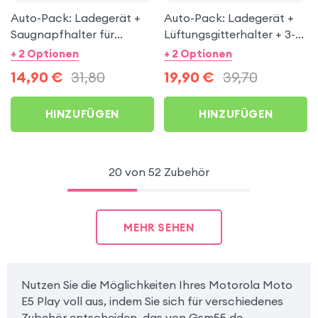
Auto-Pack: Ladegerät +
Auto-Pack: Ladegerät +
Saugnapfhalter für
Lüftungsgitterhalter + 3-
Motorola Moto E5 Play
in-1 Kabel für Motorola
+ 2 Optionen
+ 2 Optionen
Moto E5 Play
14,90
€
31,80
19,90
€
39,70
HINZUFÜGEN
HINZUFÜGEN
20 von 52 Zubehör
MEHR SEHEN
Nutzen Sie die Möglichkeiten Ihres Motorola Moto
E5 Play voll aus, indem Sie sich für verschiedenes
Zubehör entscheiden, das von Gsm55.de