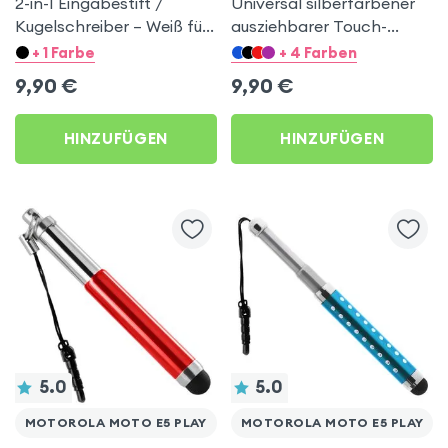
2-in-1 Eingabestift /
Universal silberfarbener
Kugelschreiber – Weiß für
ausziehbarer Touch-
Motorola Moto E5 Play
Screen Eingabestift mit
+ 1 Farbe
+ 4 Farben
Stöpsel für Motorola
9,90
€
9,90
€
Moto E5 Play
HINZUFÜGEN
HINZUFÜGEN
5.0
5.0
MOTOROLA MOTO E5 PLAY
MOTOROLA MOTO E5 PLAY