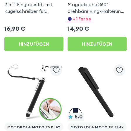
2-in-1 Eingabestift mit
Magnetische 360°
Kugelschreiber für
drehbare Ring-Halterung
Smartphones und
– Schwarz für Motorola
+ 1 Farbe
Tablets, 4Smarts – Silber
Moto E5 Play
16,90
€
14,90
€
/ Schwarz
HINZUFÜGEN
HINZUFÜGEN
5.0
MOTOROLA MOTO E5 PLAY
MOTOROLA MOTO E5 PLAY